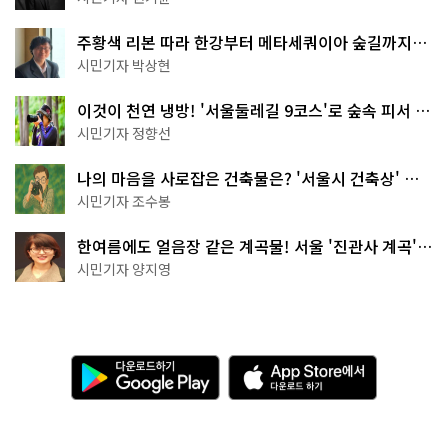
주황색 리본 따라 한강부터 메타세쿼이아 숲길까지…
서울둘레길 15코스
시민기자 박상현
이것이 천연 냉방! '서울둘레길 9코스'로 숲속 피서 떠
나볼까
시민기자 정향선
나의 마음을 사로잡은 건축물은? '서울시 건축상' 수
상작 공개!
시민기자 조수봉
한여름에도 얼음장 같은 계곡물! 서울 '진관사 계곡'이
천국이네~
시민기자 양지영
다
A
운
p
로
p
드
S
하
t
기
o