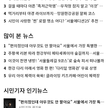
3
걸을 때마다 아픈 '족저근막염'…무작정 참지 말고 '이것' 해보세요!
4
먹거리부터 야경 라이브까지…망원한강공원 알짜 코스
5
시민이 사랑한 '찐' 로컬 명소 어디? '서울에디션25' 추천 코스
많이 본 뉴스
1
"편의점인데 아무것도 안 팔아요" 서울에서 가장 특별한 편의점의 정체
2
주황색 리본 따라 한강부터 메타세쿼이아 숲길까지…서울둘레길 15코스
3
이것이 천연 냉방! '서울둘레길 9코스'로 숲속 피서 떠나볼까
4
한강 다리 아래서 영화 한 편! '다리밑 영화관' 무료 상영
5
우리 아이 체력이 쑥쑥! 클라이밍 키즈카페·어린이 체력장
시민기자 인기뉴스
"편의점인데 아무것도 안 팔아요" 서울에서 가장 특별
한 편의점의 정체
시민기자 권기윤