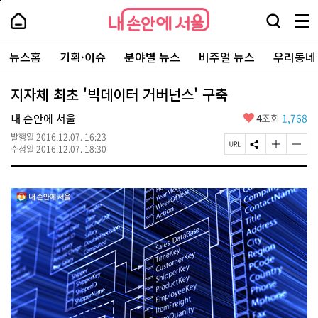
본
페
내
문
이
내
손
검
메
바
지
손
안
색
뉴
로
상
안
주
에
창
전
가
단
에
뉴스홈
기획·이슈
분야별 뉴스
비주얼 뉴스
우리동네
요
서
열
체
기
으
서
서
울
기
보
로
울
비
기
이
-
지자체 최초 '빅데이터 거버넌스' 구축
스
동
서
바
울
좋
내 손안에 서울
4
조회
1,768
로
시
아
가
대
발행일
2016.12.07. 16:23
요
기
페
S
글
글
표
수정일
2016.12.07. 18:30
이
N
자
자
소
지
S
크
크
통
U
공
기
기
포
R
유
크
작
털
L
하
게
게
복
기
변
변
사
경
경
하
하
기
기