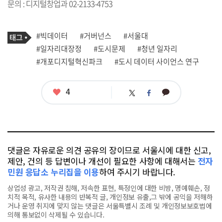
문의 : 디지털창업과 02-2133-4753
기
태
#빅데이터
#거버넌스
#서울대
사
그
관
#일자리대장정
#도시문제
#청년 일자리
련
#개포디지털혁신파크
#도시 데이터 사이언스 연구
태
그
좋
4
카
트
페
아
카
위
이
요
오
터
스
톡
북
댓글은 자유로운 의견 공유의 장이므로 서울시에 대한 신고,
제안, 건의 등 답변이나 개선이 필요한 사항에 대해서는
전자
민원 응답소 누리집을 이용
하여 주시기 바랍니다.
상업성 광고, 저작권 침해, 저속한 표현, 특정인에 대한 비방, 명예훼손, 정
치적 목적, 유사한 내용의 반복적 글, 개인정보 유출,그 밖에 공익을 저해하
거나 운영 취지에 맞지 않는 댓글은 서울특별시 조례 및 개인정보보호법에
의해 통보없이 삭제될 수 있습니다.