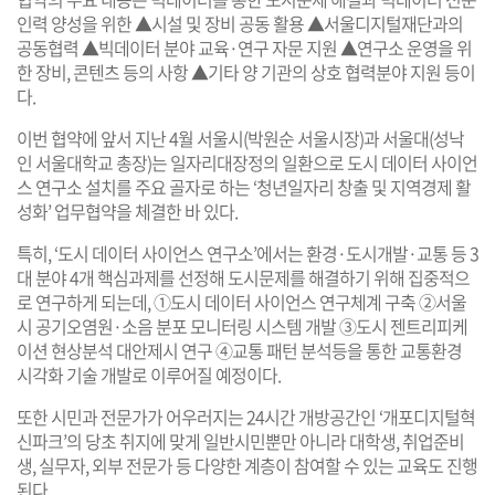
인력 양성을 위한 ▲시설 및 장비 공동 활용 ▲서울디지털재단과의
공동협력 ▲빅데이터 분야 교육·연구 자문 지원 ▲연구소 운영을 위
한 장비, 콘텐츠 등의 사항 ▲기타 양 기관의 상호 협력분야 지원 등이
다.
이번 협약에 앞서 지난 4월 서울시(박원순 서울시장)과 서울대(성낙
인 서울대학교 총장)는 일자리대장정의 일환으로 도시 데이터 사이언
스 연구소 설치를 주요 골자로 하는 ‘청년일자리 창출 및 지역경제 활
성화’ 업무협약을 체결한 바 있다.
특히, ‘도시 데이터 사이언스 연구소’에서는 환경·도시개발·교통 등 3
대 분야 4개 핵심과제를 선정해 도시문제를 해결하기 위해 집중적으
로 연구하게 되는데, ①도시 데이터 사이언스 연구체계 구축 ②서울
시 공기오염원·소음 분포 모니터링 시스템 개발 ③도시 젠트리피케
이션 현상분석 대안제시 연구 ④교통 패턴 분석등을 통한 교통환경
시각화 기술 개발로 이루어질 예정이다.
또한 시민과 전문가가 어우러지는 24시간 개방공간인 ‘개포디지털혁
신파크’의 당초 취지에 맞게 일반시민뿐만 아니라 대학생, 취업준비
생, 실무자, 외부 전문가 등 다양한 계층이 참여할 수 있는 교육도 진행
된다.