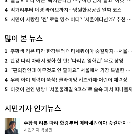
3
걸을 때마다 아픈 '족저근막염'…무작정 참지 말고 '이것' 해보세요!
4
먹거리부터 야경 라이브까지…망원한강공원 알짜 코스
5
시민이 사랑한 '찐' 로컬 명소 어디? '서울에디션25' 추천 코스
많이 본 뉴스
1
주황색 리본 따라 한강부터 메타세쿼이아 숲길까지…서울둘레길 15코스
2
한강 다리 아래서 영화 한 편! '다리밑 영화관' 무료 상영
3
"편의점인데 아무것도 안 팔아요" 서울에서 가장 특별한 편의점의 정체
4
우리 아이 체력이 쑥쑥! 클라이밍 키즈카페·어린이 체력장
5
이것이 천연 냉방! '서울둘레길 9코스'로 숲속 피서 떠나볼까
시민기자 인기뉴스
주황색 리본 따라 한강부터 메타세쿼이아 숲길까지…
서울둘레길 15코스
시민기자 박상현