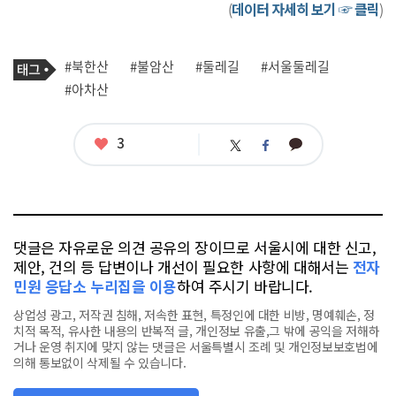
(
데이터 자세히 보기 ☞ 클릭
)
기
태
#북한산
#불암산
#둘레길
#서울둘레길
사
그
관
#아차산
련
태
그
좋
3
카
트
페
아
카
위
이
요
오
터
스
톡
북
댓글은 자유로운 의견 공유의 장이므로 서울시에 대한 신고,
제안, 건의 등 답변이나 개선이 필요한 사항에 대해서는
전자
민원 응답소 누리집을 이용
하여 주시기 바랍니다.
상업성 광고, 저작권 침해, 저속한 표현, 특정인에 대한 비방, 명예훼손, 정
치적 목적, 유사한 내용의 반복적 글, 개인정보 유출,그 밖에 공익을 저해하
거나 운영 취지에 맞지 않는 댓글은 서울특별시 조례 및 개인정보보호법에
의해 통보없이 삭제될 수 있습니다.