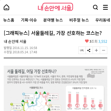
본
페
내
문
이
내
손
검
메
바
지
손
안
색
뉴
로
상
안
주
에
창
전
가
단
에
뉴스홈
기획·이슈
분야별 뉴스
비주얼 뉴스
우리동네
요
서
열
체
기
으
서
서
울
기
보
로
울
비
기
이
-
[그래픽뉴스] 서울둘레길, 가장 선호하는 코스는?
스
동
서
바
울
좋
내 손안에 서울
3
조회
3,552
로
시
아
가
대
발행일
2016.11.15. 16:58
요
기
페
S
글
글
표
수정일
2018.05.14. 17:48
이
N
자
자
소
지
S
크
크
통
U
공
기
기
포
R
유
크
작
털
L
하
게
게
복
기
변
변
사
경
경
하
하
기
기