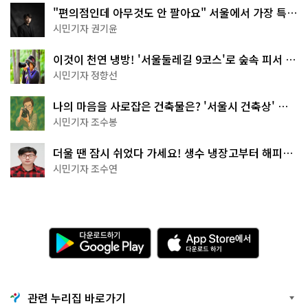
"편의점인데 아무것도 안 팔아요" 서울에서 가장 특별
한 편의점의 정체
시민기자 권기윤
이것이 천연 냉방! '서울둘레길 9코스'로 숲속 피서 떠
나볼까
시민기자 정향선
나의 마음을 사로잡은 건축물은? '서울시 건축상' 수
상작 공개!
시민기자 조수봉
더울 땐 잠시 쉬었다 가세요! 생수 냉장고부터 해피소
·무더위쉼터까지
시민기자 조수연
다
A
운
p
로
p
드
S
하
t
기
o
관련 누리집 바로가기
G
r