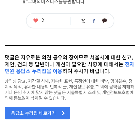
##그녀의비즈니스를응원합니다
태
그
좋
2
카
트
페
아
카
위
이
요
오
터
스
톡
북
댓글은 자유로운 의견 공유의 장이므로 서울시에 대한 신고,
제안, 건의 등 답변이나 개선이 필요한 사항에 대해서는
전자
민원 응답소 누리집을 이용
하여 주시기 바랍니다.
상업성 광고, 저작권 침해, 저속한 표현, 특정인에 대한 비방, 명예훼손, 정
치적 목적, 유사한 내용의 반복적 글, 개인정보 유출,그 밖에 공익을 저해하
거나 운영 취지에 맞지 않는 댓글은 서울특별시 조례 및 개인정보보호법에
의해 통보없이 삭제될 수 있습니다.
응답소 누리집 바로가기