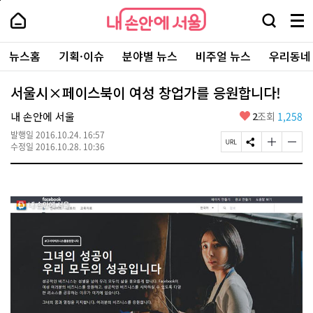
본
페
내
문
이
내
손
검
메
바
지
손
안
색
뉴
로
상
안
주
에
창
전
가
단
에
뉴스홈
기획·이슈
분야별 뉴스
비주얼 뉴스
우리동네
요
서
열
체
기
으
서
서
울
기
보
로
울
비
기
이
-
서울시×페이스북이 여성 창업가를 응원합니다!
스
동
서
바
울
좋
내 손안에 서울
2
조회
1,258
로
시
아
가
대
발행일
2016.10.24. 16:57
요
기
페
S
글
글
표
수정일
2016.10.28. 10:36
이
N
자
자
소
지
S
크
크
통
U
공
기
기
포
R
유
크
작
털
L
하
게
게
복
기
변
변
사
경
경
하
하
기
기