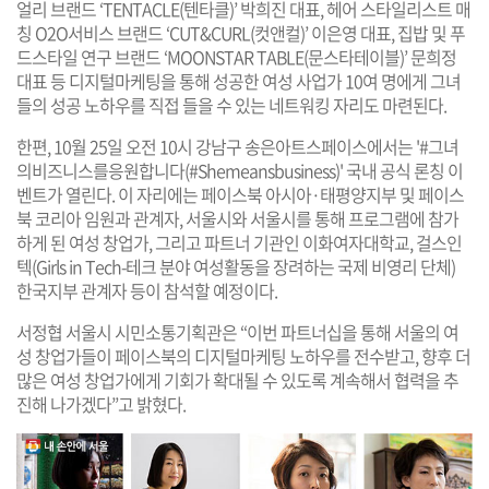
얼리 브랜드 ‘TENTACLE(텐타클)’ 박희진 대표, 헤어 스타일리스트 매
칭 O2O서비스 브랜드 ‘CUT&CURL(컷앤컬)’ 이은영 대표, 집밥 및 푸
드스타일 연구 브랜드 ‘MOONSTAR TABLE(문스타테이블)’ 문희정
대표 등 디지털마케팅을 통해 성공한 여성 사업가 10여 명에게 그녀
들의 성공 노하우를 직접 들을 수 있는 네트워킹 자리도 마련된다.
한편, 10월 25일 오전 10시 강남구 송은아트스페이스에서는 '#그녀
의비즈니스를응원합니다(#Shemeansbusiness)' 국내 공식 론칭 이
벤트가 열린다. 이 자리에는 페이스북 아시아·태평양지부 및 페이스
북 코리아 임원과 관계자, 서울시와 서울시를 통해 프로그램에 참가
하게 된 여성 창업가, 그리고 파트너 기관인 이화여자대학교, 걸스인
텍(Girls in Tech-테크 분야 여성활동을 장려하는 국제 비영리 단체)
한국지부 관계자 등이 참석할 예정이다.
서정협 서울시 시민소통기획관은 “이번 파트너십을 통해 서울의 여
성 창업가들이 페이스북의 디지털마케팅 노하우를 전수받고, 향후 더
많은 여성 창업가에게 기회가 확대될 수 있도록 계속해서 협력을 추
진해 나가겠다”고 밝혔다.