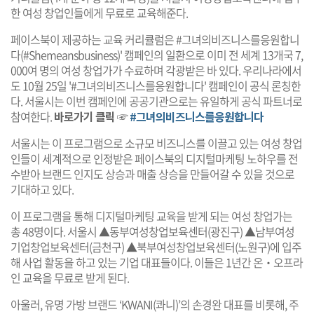
한 여성 창업인들에게 무료로 교육해준다.
페이스북이 제공하는 교육 커리큘럼은 #그녀의비즈니스를응원합니
다(#Shemeansbusiness)' 캠페인의 일환으로 이미 전 세계 13개국 7,
000여 명의 여성 창업가가 수료하며 각광받은 바 있다. 우리나라에서
도 10월 25일 '#그녀의비즈니스를응원합니다' 캠페인이 공식 론칭한
다. 서울시는 이번 캠페인에 공공기관으로는 유일하게 공식 파트너로
참여한다.
바로가기 클릭 ☞
#그녀의비즈니스를응원합니다
서울시는 이 프로그램으로 소규모 비즈니스를 이끌고 있는 여성 창업
인들이 세계적으로 인정받은 페이스북의 디지털마케팅 노하우를 전
수받아 브랜드 인지도 상승과 매출 상승을 만들어갈 수 있을 것으로
기대하고 있다.
이 프로그램을 통해 디지털마케팅 교육을 받게 되는 여성 창업가는
총 48명이다. 서울시 ▲동부여성창업보육센터(광진구) ▲남부여성
기업창업보육센터(금천구) ▲북부여성창업보육센터(노원구)에 입주
해 사업 활동을 하고 있는 기업 대표들이다. 이들은 1년간 온‧오프라
인 교육을 무료로 받게 된다.
아울러, 유명 가방 브랜드 ‘KWANI(콰니)’의 손경완 대표를 비롯해, 주