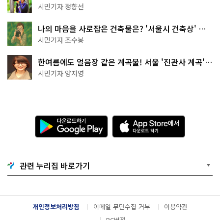
나볼까
시민기자 정향선
나의 마음을 사로잡은 건축물은? '서울시 건축상' 수
상작 공개!
시민기자 조수봉
한여름에도 얼음장 같은 계곡물! 서울 '진관사 계곡'이
천국이네~
시민기자 양지영
다
A
운
p
로
p
드
S
하
t
기
o
관련 누리집 바로가기
G
r
o
e
o
에
g
서
l
다
개인정보처리방침
이메일 무단수집 거부
이용약관
e
운
P
로
PC버전