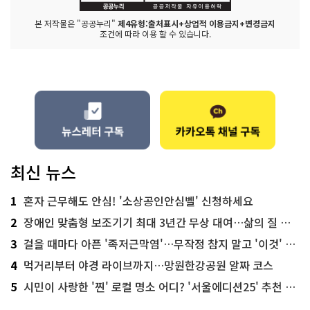
본 저작물은 "공공누리"
제4유형:출처표시+상업적 이용금지+변경금지
조건에 따라 이용 할 수 있습니다.
최신 뉴스
1
혼자 근무해도 안심! '소상공인안심벨' 신청하세요
2
장애인 맞춤형 보조기기 최대 3년간 무상 대여…삶의 질 높인다
3
걸을 때마다 아픈 '족저근막염'…무작정 참지 말고 '이것' 해보세요!
4
먹거리부터 야경 라이브까지…망원한강공원 알짜 코스
5
시민이 사랑한 '찐' 로컬 명소 어디? '서울에디션25' 추천 코스