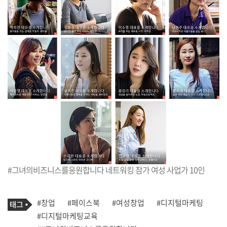
#그녀의비즈니스를응원합니다 네트워킹 참가 여성 사업가 10인
기
태
#창업
#페이스북
#여성창업
#디지털마케팅
사
그
관
#디지털마케팅교육
련