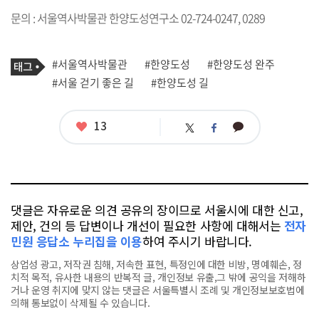
문의 : 서울역사박물관 한양도성연구소 02-724-0247, 0289
기
태
#서울역사박물관
#한양도성
#한양도성 완주
사
그
관
#서울 걷기 좋은 길
#한양도성 길
련
태
그
좋
13
카
트
페
아
카
위
이
요
오
터
스
톡
북
댓글은 자유로운 의견 공유의 장이므로 서울시에 대한 신고,
제안, 건의 등 답변이나 개선이 필요한 사항에 대해서는
전자
민원 응답소 누리집을 이용
하여 주시기 바랍니다.
상업성 광고, 저작권 침해, 저속한 표현, 특정인에 대한 비방, 명예훼손, 정
치적 목적, 유사한 내용의 반복적 글, 개인정보 유출,그 밖에 공익을 저해하
거나 운영 취지에 맞지 않는 댓글은 서울특별시 조례 및 개인정보보호법에
의해 통보없이 삭제될 수 있습니다.