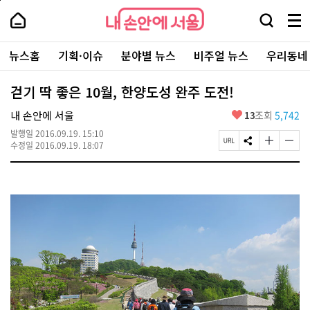
본
페
내
문
이
내
손
검
메
바
지
손
안
색
뉴
로
상
안
주
에
창
전
가
단
에
뉴스홈
기획·이슈
분야별 뉴스
비주얼 뉴스
우리동네
요
서
열
체
기
으
서
서
울
기
보
로
울
비
기
이
-
걷기 딱 좋은 10월, 한양도성 완주 도전!
스
동
서
바
울
좋
내 손안에 서울
13
조회
5,742
로
시
아
가
대
발행일
2016.09.19. 15:10
요
기
페
S
글
글
표
수정일
2016.09.19. 18:07
이
N
자
자
소
지
S
크
크
통
U
공
기
기
포
R
유
크
작
털
L
하
게
게
복
기
변
변
사
경
경
하
하
기
기