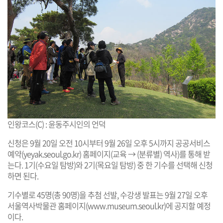
인왕코스(C) : 윤동주시인의 언덕
신청은 9월 20일 오전 10시부터 9월 26일 오후 5시까지 공공서비스
예약(
yeyak.seoul.go.kr
) 홈페이지(교육 → (분류별) 역사)를 통해 받
는다. 1기(수요일 탐방)와 2기(목요일 탐방) 중 한 기수를 선택해 신청
하면 된다.
기수별로 45명(총 90명)을 추첨 선발, 수강생 발표는 9월 27일 오후
서울역사박물관 홈페이지(
www.museum.seoul.kr
)에 공지할 예정
이다.