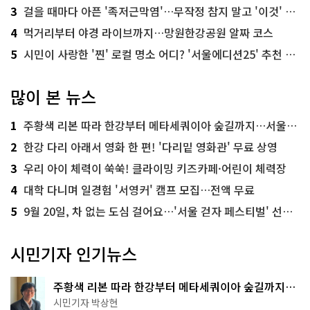
3
걸을 때마다 아픈 '족저근막염'…무작정 참지 말고 '이것' 해보세요!
4
먹거리부터 야경 라이브까지…망원한강공원 알짜 코스
5
시민이 사랑한 '찐' 로컬 명소 어디? '서울에디션25' 추천 코스
많이 본 뉴스
1
주황색 리본 따라 한강부터 메타세쿼이아 숲길까지…서울둘레길 15코스
2
한강 다리 아래서 영화 한 편! '다리밑 영화관' 무료 상영
3
우리 아이 체력이 쑥쑥! 클라이밍 키즈카페·어린이 체력장
4
대학 다니며 일경험 '서영커' 캠프 모집…전액 무료
5
9월 20일, 차 없는 도심 걸어요…'서울 걷자 페스티벌' 선착순 5천명
시민기자 인기뉴스
주황색 리본 따라 한강부터 메타세쿼이아 숲길까지…
서울둘레길 15코스
시민기자 박상현