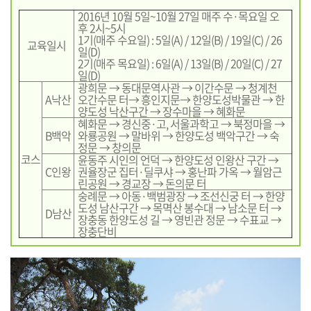
2016년 10월 5일~10월 27일 매주 수·목요일 오
후 2시~5시
1기(매주 수요일) : 5일(A) / 12일(B) / 19일(C) / 26
교육일시
일(D)
2기(매주 목요일) : 6일(A) / 13일(B) / 20일(C) / 27
일(D)
광희문 → 동대문역사관 → 이간수문 → 청계천
A낙산
오간수문 터→ 흥인지문→ 한양도성박물관 → 한
양도성 낙산구간 → 장수마을 → 혜화문
혜화문 → 경신중·고, 서울과학고 → 북정마을 →
B백악
와룡공원 → 말바위 → 한양도성 백악구간 → 숙
정문 → 창의문
코스
윤동주 시인의 언덕 → 한양도성 인왕산 구간 →
C인왕
권율장군 집터·딜쿠샤 → 홍난파 가옥 → 월암근
린공원 → 경교장 → 돈의문 터
숭례문 → 아동·백범광장 → 조선신궁 터 → 한양
도성 남산구간 → 목멱산 봉수대 → 남소문 터 →
D남산
장충동 한양도성 길 → 영빈관 정문 → 수표교 →
장충단비