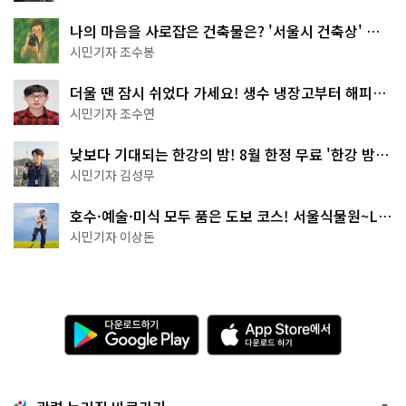
나의 마음을 사로잡은 건축물은? '서울시 건축상' 수
상작 공개!
시민기자 조수봉
더울 땐 잠시 쉬었다 가세요! 생수 냉장고부터 해피소
·무더위쉼터까지
시민기자 조수연
낮보다 기대되는 한강의 밤! 8월 한정 무료 '한강 밤
핑' 예약은?
시민기자 김성무
호수·예술·미식 모두 품은 도보 코스! 서울식물원~LG
아트센터~마곡테라스거리
시민기자 이상돈
다
A
운
p
로
p
드
S
하
t
기
o