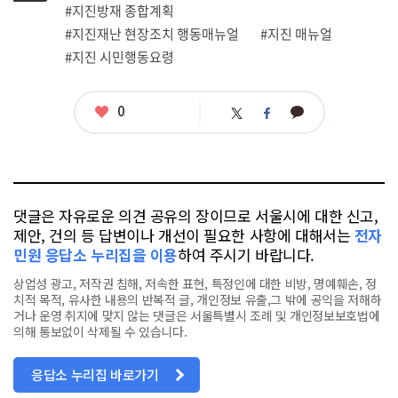
그
관
#지진방재 종합계획
련
#지진재난 현장조치 행동매뉴얼
#지진 매뉴얼
태
그
#지진 시민행동요령
좋
0
카
트
페
아
카
위
이
요
오
터
스
톡
북
댓글은 자유로운 의견 공유의 장이므로 서울시에 대한 신고,
제안, 건의 등 답변이나 개선이 필요한 사항에 대해서는
전자
민원 응답소 누리집을 이용
하여 주시기 바랍니다.
상업성 광고, 저작권 침해, 저속한 표현, 특정인에 대한 비방, 명예훼손, 정
치적 목적, 유사한 내용의 반복적 글, 개인정보 유출,그 밖에 공익을 저해하
거나 운영 취지에 맞지 않는 댓글은 서울특별시 조례 및 개인정보보호법에
의해 통보없이 삭제될 수 있습니다.
응답소 누리집 바로가기