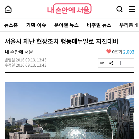
본
페
내
문
이
내
손
검
메
바
지
손
안
색
뉴
로
상
안
주
에
창
전
가
단
에
뉴스홈
기획·이슈
분야별 뉴스
비주얼 뉴스
우리동네
요
서
열
체
기
으
서
서
울
기
보
로
울
비
기
이
-
서울시 재난 현장조치 행동매뉴얼로 지진대비
스
동
서
바
울
좋
내 손안에 서울
0
조회
2,003
로
시
아
가
대
발행일
2016.09.13. 13:43
요
기
페
S
글
글
표
수정일
2016.09.13. 13:43
이
N
자
자
소
지
S
크
크
통
U
공
기
기
포
R
유
크
작
털
L
하
게
게
복
기
변
변
사
경
경
하
하
기
기