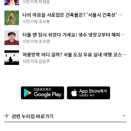
무 명소
시민기자 최정윤
나의 마음을 사로잡은 건축물은? '서울시 건축상' 수
상작 공개!
시민기자 조수봉
더울 땐 잠시 쉬었다 가세요! 생수 냉장고부터 해피소
·무더위쉼터까지
시민기자 조수연
여름방학 어디 갈까? 서울 도심 무료 실내 여행 코스
추천
시민기자 김은주
다
A
운
p
로
p
드
S
하
t
기
o
관련 누리집 바로가기
G
r
o
e
o
에