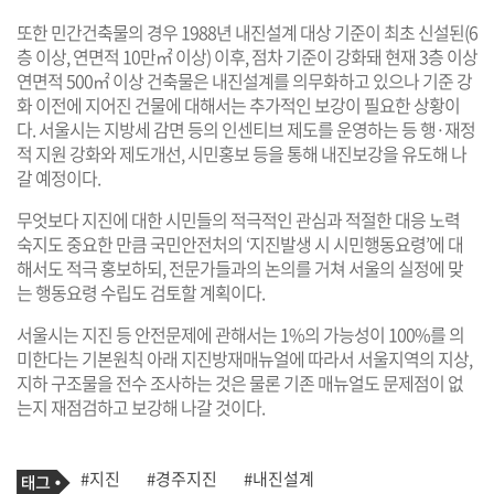
또한 민간건축물의 경우 1988년 내진설계 대상 기준이 최초 신설된(6
층 이상, 연면적 10만㎡ 이상) 이후, 점차 기준이 강화돼 현재 3층 이상
연면적 500㎡ 이상 건축물은 내진설계를 의무화하고 있으나 기준 강
화 이전에 지어진 건물에 대해서는 추가적인 보강이 필요한 상황이
다. 서울시는 지방세 감면 등의 인센티브 제도를 운영하는 등 행·재정
적 지원 강화와 제도개선, 시민홍보 등을 통해 내진보강을 유도해 나
갈 예정이다.
무엇보다 지진에 대한 시민들의 적극적인 관심과 적절한 대응 노력
숙지도 중요한 만큼 국민안전처의 ‘지진발생 시 시민행동요령’에 대
해서도 적극 홍보하되, 전문가들과의 논의를 거쳐 서울의 실정에 맞
는 행동요령 수립도 검토할 계획이다.
서울시는 지진 등 안전문제에 관해서는 1%의 가능성이 100%를 의
미한다는 기본원칙 아래 지진방재매뉴얼에 따라서 서울지역의 지상,
지하 구조물을 전수 조사하는 것은 물론 기존 매뉴얼도 문제점이 없
는지 재점검하고 보강해 나갈 것이다.
기
태
#지진
#경주지진
#내진설계
사