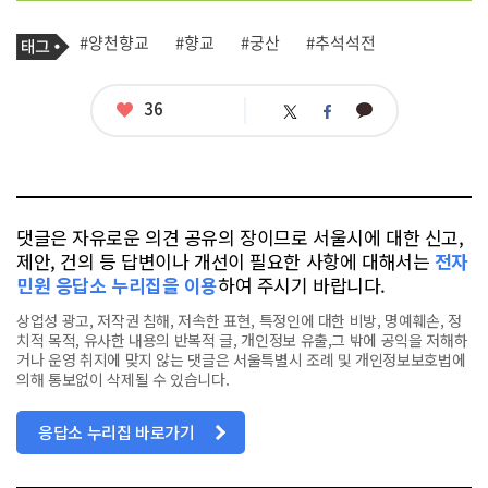
기
태
#양천향교
#향교
#궁산
#추석석전
사
그
관
련
태
좋
36
카
트
페
그
아
카
위
이
요
오
터
스
톡
북
댓글은 자유로운 의견 공유의 장이므로 서울시에 대한 신고,
제안, 건의 등 답변이나 개선이 필요한 사항에 대해서는
전자
민원 응답소 누리집을 이용
하여 주시기 바랍니다.
상업성 광고, 저작권 침해, 저속한 표현, 특정인에 대한 비방, 명예훼손, 정
치적 목적, 유사한 내용의 반복적 글, 개인정보 유출,그 밖에 공익을 저해하
거나 운영 취지에 맞지 않는 댓글은 서울특별시 조례 및 개인정보보호법에
의해 통보없이 삭제될 수 있습니다.
응답소 누리집 바로가기