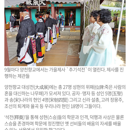
9월마다 양천향교에서는 가을제사 `추기석전`이 열린다. 제사를 진
행하는 제관들
양천향교 대성전(大成展)에는 총 27명 성현의 위패(位牌:죽은 사람의
혼을 대신하는 나무패)가 모셔져 있다. 공자·맹자 등 성인 5명(五聖)
과 송(宋)나라의 현인 4명(宋朝四賢) 그리고 신라 설총, 고려 정몽주,
조선의 퇴계와 율곡 등 우리나라 현인 18명이 그들이다.
‘석전(釋奠)’을 통해 성현(스승)들의 학문과 인격, 덕행과 사상은 물론
스승을 존경하며 학문에 정진했던 옛 선비들의 배움의 자세를 배울
수 있는 서울에서 유일한 향교이다.