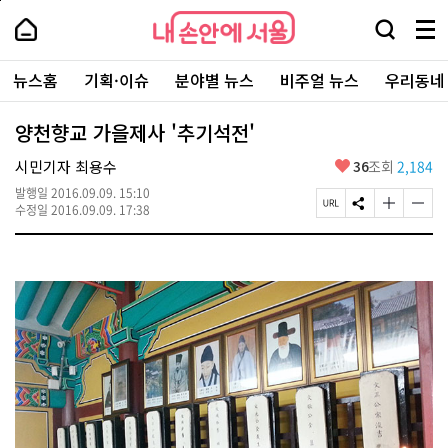
본
페
내
문
이
내
손
검
메
바
지
손
안
색
뉴
로
상
안
주
에
창
전
가
단
에
뉴스홈
기획·이슈
분야별 뉴스
비주얼 뉴스
우리동네
요
서
열
체
기
으
서
서
울
기
보
로
울
비
기
이
-
양천향교 가을제사 '추기석전'
스
동
서
바
울
좋
시민기자 최용수
36
조회
2,184
로
시
아
가
대
발행일
2016.09.09. 15:10
요
기
페
S
글
글
표
수정일
2016.09.09. 17:38
이
N
자
자
소
지
S
크
크
통
U
공
기
기
포
R
유
크
작
털
L
하
게
게
복
기
변
변
사
경
경
하
하
기
기