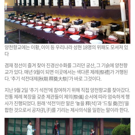
양천향교에는 이황, 이이 등 우리나라 성현 18명의 위패도 모셔져 있
다
겸재 정선이 즐겨 찾아 진경산수화를 그리던 궁산, 그 기슭에 양천향
교가 있다. 매년 9월이 되면 이곳에서는 색다른 제례(祭禮)가 거행된
다. ‘추기 석전대제(秋期 釋奠大祭)’가 바로 그것이다.
지난 9월 2일 ‘추기 석전’에 참여하기 위해 직접 양천향교를 찾아갔다.
전통 제례 복장을 갖춘 제관들이 제의(祭儀) 순서에 따라 엄숙하게 행
사가 진행되었다. 원래 ‘석전’이란 말은 ‘놓을 釋(석)’과 ‘드릴 奠(전)’을
합한 것으로서 공자(孔子)를 기리는 제사의식을 일컫는 말이라 한다.