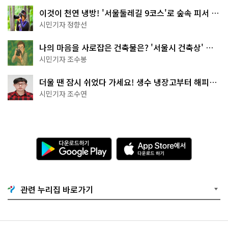
이것이 천연 냉방! '서울둘레길 9코스'로 숲속 피서 떠
나볼까
시민기자 정향선
나의 마음을 사로잡은 건축물은? '서울시 건축상' 수
상작 공개!
시민기자 조수봉
더울 땐 잠시 쉬었다 가세요! 생수 냉장고부터 해피소
·무더위쉼터까지
시민기자 조수연
다
A
운
p
로
p
드
S
하
t
기
o
관련 누리집 바로가기
G
r
o
e
o
에
g
서
l
다