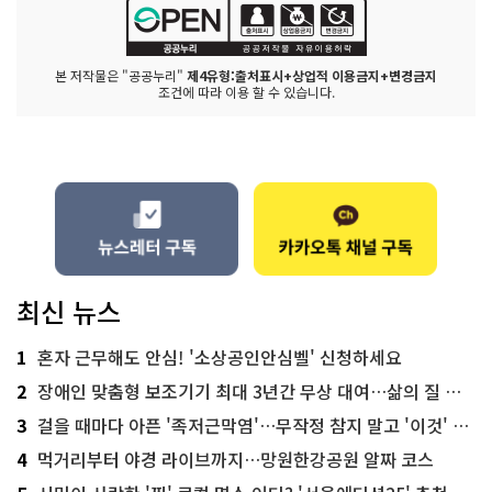
본 저작물은 "공공누리"
제4유형:출처표시+상업적 이용금지+변경금지
조건에 따라 이용 할 수 있습니다.
최신 뉴스
1
혼자 근무해도 안심! '소상공인안심벨' 신청하세요
2
장애인 맞춤형 보조기기 최대 3년간 무상 대여…삶의 질 높인다
3
걸을 때마다 아픈 '족저근막염'…무작정 참지 말고 '이것' 해보세요!
4
먹거리부터 야경 라이브까지…망원한강공원 알짜 코스