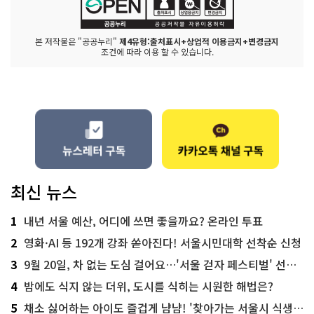
본 저작물은 "공공누리"
제4유형:출처표시+상업적 이용금지+변경금지
조건에 따라 이용 할 수 있습니다.
최신 뉴스
1
내년 서울 예산, 어디에 쓰면 좋을까요? 온라인 투표
2
영화·AI 등 192개 강좌 쏟아진다! 서울시민대학 선착순 신청
3
9월 20일, 차 없는 도심 걸어요…'서울 걷자 페스티벌' 선착순 5천명
4
밤에도 식지 않는 더위, 도시를 식히는 시원한 해법은?
5
채소 싫어하는 아이도 즐겁게 냠냠! '찾아가는 서울시 식생활 교육' 현장