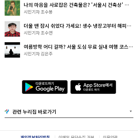
나의 마음을 사로잡은 건축물은? '서울시 건축상' 수
상작 공개!
시민기자 조수봉
더울 땐 잠시 쉬었다 가세요! 생수 냉장고부터 해피소
·무더위쉼터까지
시민기자 조수연
여름방학 어디 갈까? 서울 도심 무료 실내 여행 코스
추천
시민기자 김은주
다
A
운
p
로
p
드
S
하
t
기
o
관련 누리집 바로가기
G
r
o
e
o
에
g
서
l
다
개인정보처리방침
이메일 무단수집 거부
이용약관