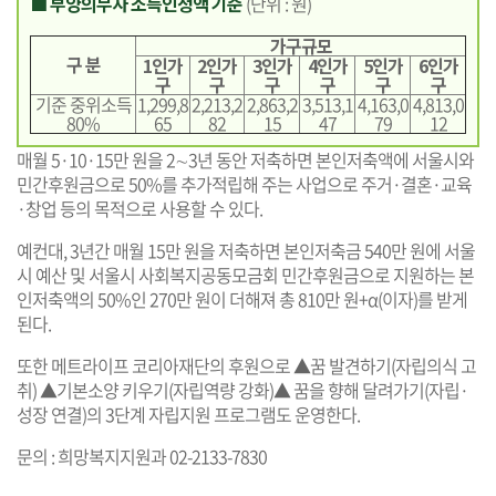
■ 부양의무자 소득인정액 기준
(단위 : 원)
가구규모
구 분
1인가
2인가
3인가
4인가
5인가
6인가
구
구
구
구
구
구
기준 중위소득
1,299,8
2,213,2
2,863,2
3,513,1
4,163,0
4,813,0
80%
65
82
15
47
79
12
매월 5·10·15만 원을 2∼3년 동안 저축하면 본인저축액에 서울시와
민간후원금으로 50%를 추가적립해 주는 사업으로 주거·결혼·교육
·창업 등의 목적으로 사용할 수 있다.
예컨대, 3년간 매월 15만 원을 저축하면 본인저축금 540만 원에 서울
시 예산 및 서울시 사회복지공동모금회 민간후원금으로 지원하는 본
인저축액의 50%인 270만 원이 더해져 총 810만 원+α(이자)를 받게
된다.
또한 메트라이프 코리아재단의 후원으로 ▲꿈 발견하기(자립의식 고
취) ▲기본소양 키우기(자립역량 강화)▲ 꿈을 향해 달려가기(자립·
성장 연결)의 3단계 자립지원 프로그램도 운영한다.
문의 : 희망복지지원과 02-2133-7830