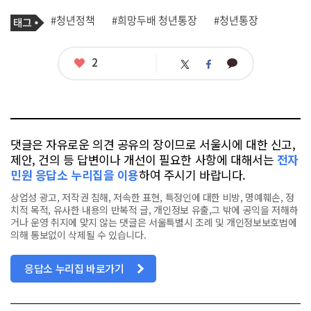
기
태
#청년정책
#희망두배 청년통장
#청년통장
사
그
관
련
태
좋
2
카
트
페
그
아
카
위
이
요
오
터
스
톡
북
댓글은 자유로운 의견 공유의 장이므로 서울시에 대한 신고,
제안, 건의 등 답변이나 개선이 필요한 사항에 대해서는
전자
민원 응답소 누리집을 이용
하여 주시기 바랍니다.
상업성 광고, 저작권 침해, 저속한 표현, 특정인에 대한 비방, 명예훼손, 정
치적 목적, 유사한 내용의 반복적 글, 개인정보 유출,그 밖에 공익을 저해하
거나 운영 취지에 맞지 않는 댓글은 서울특별시 조례 및 개인정보보호법에
의해 통보없이 삭제될 수 있습니다.
응답소 누리집 바로가기