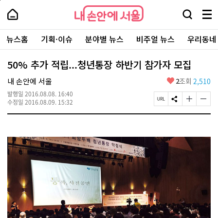
본
페
내
문
이
내
손
검
메
바
지
손
안
색
뉴
로
상
안
주
에
창
전
가
단
에
뉴스홈
기획·이슈
분야별 뉴스
비주얼 뉴스
우리동네
요
서
열
체
기
으
서
서
울
기
보
로
울
비
기
이
-
50% 추가 적립...청년통장 하반기 참가자 모집
스
동
서
바
울
좋
내 손안에 서울
2
조회
2,510
로
시
아
가
대
발행일
2016.08.08. 16:40
요
기
페
S
글
글
표
수정일
2016.08.09. 15:32
이
N
자
자
소
지
S
크
크
통
U
공
기
기
포
R
유
크
작
털
L
하
게
게
복
기
변
변
사
경
경
하
하
기
기