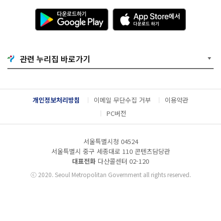
다
A
운
p
로
p
드
S
하
t
기
o
관련 누리집 바로가기
G
r
o
e
o
에
g
서
l
다
개인정보처리방침
이메일 무단수집 거부
이용약관
e
운
P
로
PC버전
l
드
a
하
y
기
서울특별시청 04524
서울특별시 중구 세종대로 110 콘텐츠담당관
대표전화
다산콜센터
02-120
ⓒ
2020. Seoul Metropolitan Government all rights reserved.