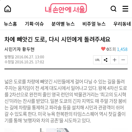
본
페
내
문
이
내
손
검
메
바
지
손
안
색
뉴
로
상
안
주
에
창
전
가
단
에
뉴스홈
기획·이슈
분야별 뉴스
비주얼 뉴스
우리동네
요
서
열
체
기
으
서
서
울
기
보
로
울
비
기
이
-
차에 빼앗긴 도로, 다시 시민에게 돌려주세요
스
동
서
바
울
좋
시민기자 황두현
0
조회
1,458
로
시
아
가
대
발행일
2016.06.27. 13:00
요
기
페
S
글
글
표
수정일
2016.10.25. 17:02
이
N
자
자
소
지
S
크
크
통
U
공
기
기
포
넓은 도로를 차량에 빼앗긴 시민들에게 걸어 다닐 수 있는 길을 돌려
R
유
크
작
털
L
하
게
게
주자는 움직임이 전 세계 대도시에서 일어나고 있다. 왕복 4차선 도로
복
기
변
변
를 2차선으로 완전히 줄인 영국 런던의 박물관거리는 ‘최고의 도시혁
사
경
경
신’이라는 찬사를 받았다. 일본 도쿄의 긴자 지역도 매 주말 가장 붐비
하
하
기
기
는 길에 차량을 통제하고 파라솔 등을 설치해 시민과 관광객이 쉬어
갈 수 있도록 한다. 미국 뉴욕 한복판의 타임스스퀘어 역시 찻길 줄이
기를 통해 ‘보행자와 차의 공존’을 시도하고 있다.