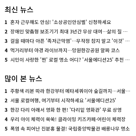
최신 뉴스
1
혼자 근무해도 안심! '소상공인안심벨' 신청하세요
2
장애인 맞춤형 보조기기 최대 3년간 무상 대여…삶의 질 높인다
3
걸을 때마다 아픈 '족저근막염'…무작정 참지 말고 '이것' 해보세요!
4
먹거리부터 야경 라이브까지…망원한강공원 알짜 코스
5
시민이 사랑한 '찐' 로컬 명소 어디? '서울에디션25' 추천 코스
많이 본 뉴스
1
주황색 리본 따라 한강부터 메타세쿼이아 숲길까지…서울둘레길 15코스
2
서울 로컬여행, 여기부터 시작하세요 '서울에디션25'
3
한강 다리 아래서 영화 한 편! '다리밑 영화관' 무료 상영
4
우리 아이 체력이 쑥쑥! 클라이밍 키즈카페·어린이 체력장
5
폭염 속 피어난 진분홍 물결! 국립중앙박물관 배롱나무 명소