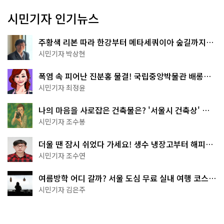
시민기자 인기뉴스
주황색 리본 따라 한강부터 메타세쿼이아 숲길까지…
서울둘레길 15코스
시민기자 박상현
폭염 속 피어난 진분홍 물결! 국립중앙박물관 배롱나
무 명소
시민기자 최정윤
나의 마음을 사로잡은 건축물은? '서울시 건축상' 수
상작 공개!
시민기자 조수봉
더울 땐 잠시 쉬었다 가세요! 생수 냉장고부터 해피소
·무더위쉼터까지
시민기자 조수연
여름방학 어디 갈까? 서울 도심 무료 실내 여행 코스
추천
시민기자 김은주