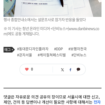
행사 종합안내소에서는 설문조사로 참가자 반응을 들었다
※ 이 기사는 청년 온라인 미디어 <단비뉴스>(
www.danbinews.co
m
)에도 공동 게재됩니다.
기
태
#동대문디자인플라자
#DDP
#보행자천국
사
그
관
#걷자서울
#케이컬쳐페스티벌
#단비뉴스
련
태
그
좋
0
카
트
페
아
카
위
이
요
오
터
스
톡
북
댓글은 자유로운 의견 공유의 장이므로 서울시에 대한 신고,
제안, 건의 등 답변이나 개선이 필요한 사항에 대해서는
전자