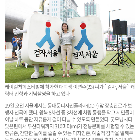
케이컬처페스티벌에 참가한 대학생 이연수(23) 씨가 `걷자, 서울` 캐
릭터 인형과 기념촬영을 하고 있다
19일 오전 서울에서는 동대문디자인플라자(DDP) 앞 장충단로가 보
행자 천국이 됐다. 왕복 8차선 중 3차선에 차량 통행을 막고 시민들이
이날 하루 동안 자유롭게 걸어 다닐 수 있도록 만들었다. 굿모닝시티
맞은편에서 두산타워까지 310미터(m)가 전통문화를 체험할 수 있는
한류존, 간단한 놀이를 즐길 수 있는 디자인존, 예술적 감각을 일깨우
는 패션존으로 조성됐다. 서울시는 지난 2014년부터 추진 중인 ‘보행