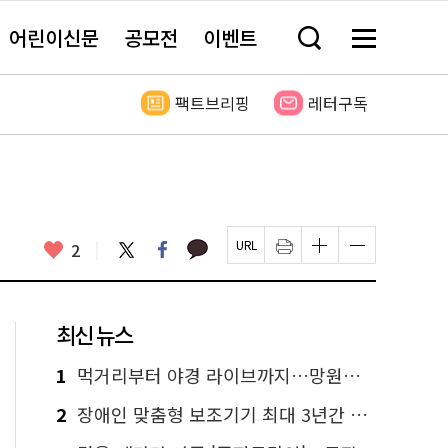
어린이신문
공모전
이벤트
검
메
색
뉴
창
전
열
체
팩트브리핑
레터구독
기
보
기
카
좋
트
페
2
페
인
글
글
카
위
이
아
이
쇄
자
자
오
터
스
요
지
하
크
크
톡
북
U
기
기
기
R
새
크
작
L
창
게
게
최신 뉴스
복
열
변
변
사
림
경
경
하
하
1
먹거리부터 야경 라이브까지…망원한강공원 알짜 코스
기
기
2
장애인 맞춤형 보조기기 최대 3년간 무상 대여…삶의 질 높인다