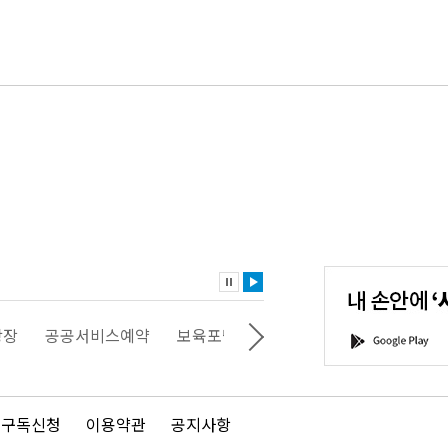
내
손
안
에
'서
광장
공공서비스예약
보육포털
일자리포털
문화포털
G
울'을
o
다
o
운
g
로
l
드
e
 구독신청
이용약관
공지사항
하
P
세
l