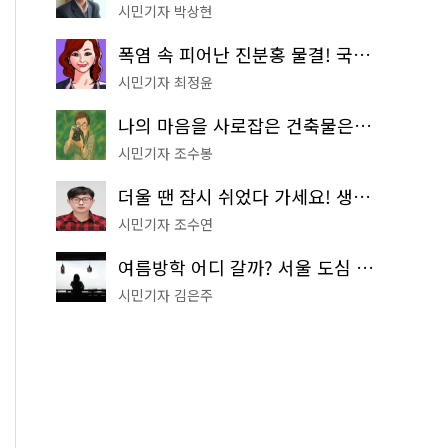
시민기자 박상현
폭염 속 피어난 진분홍 물결! 국립중앙박물관 배롱나무 명소
시민기자 최정윤
나의 마음을 사로잡은 건축물은? '서울시 건축상' 수상작 공개!
시민기자 조수봉
더울 땐 잠시 쉬었다 가세요! 생수 냉장고부터 해피소·무더위쉼터까지
시민기자 조수연
여름방학 어디 갈까? 서울 도심 무료 실내 여행 코스 추천
시민기자 김은주