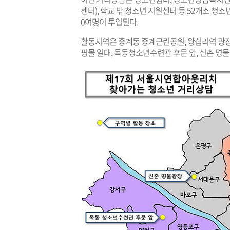
센터), 학교 밖 청소년 지원센터 등 52개소 청
0여명이 투입된다.
활동지역은 중계동 중계근린공원, 왕십리역 광장
핑몰 일대, 목동청소년수련관 후문 앞, 신촌 명물