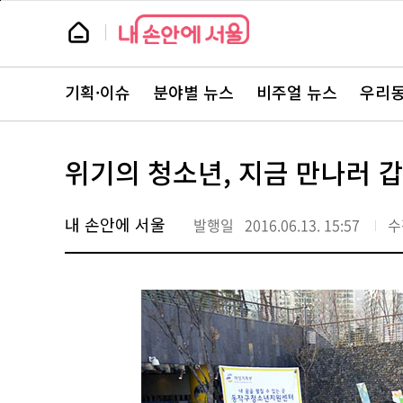
본
페
문
이
뉴
바
지
스
로
상
룸
가
단
뉴
기
으
스
로
기획·이슈
분야별 뉴스
비주얼 뉴스
우리동
주
이
요
동
서
비
스
위기의 청소년, 지금 만나러 
바
로
가
기
내 손안에 서울
발행일
2016.06.13. 15:57
수