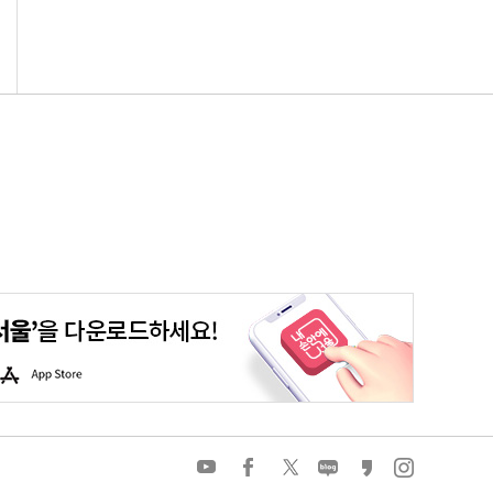
평생학습포털
청년포털
대기환경정보
에코마일리지
A
p
p
S
t
o
유
페
트
네
카
인
r
튜
이
위
이
카
스
e