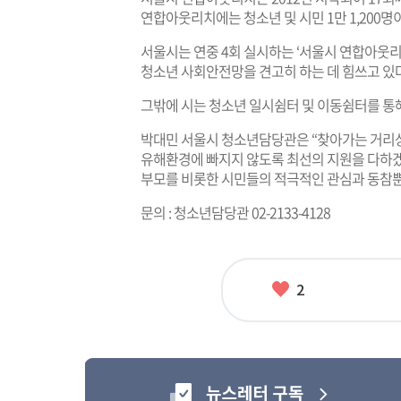
연합아웃리치에는 청소년 및 시민 1만 1,200명
서울시는 연중 4회 실시하는 ‘서울시 연합아웃
청소년 사회안전망을 견고히 하는 데 힘쓰고 있다
그밖에 시는 청소년 일시쉼터 및 이동쉼터를 통
박대민 서울시 청소년담당관은 “찾아가는 거리상
유해환경에 빠지지 않도록 최선의 지원을 다하겠
부모를 비롯한 시민들의 적극적인 관심과 동참뿐
문의 : 청소년담당관 02-2133-4128
좋
2
아
요