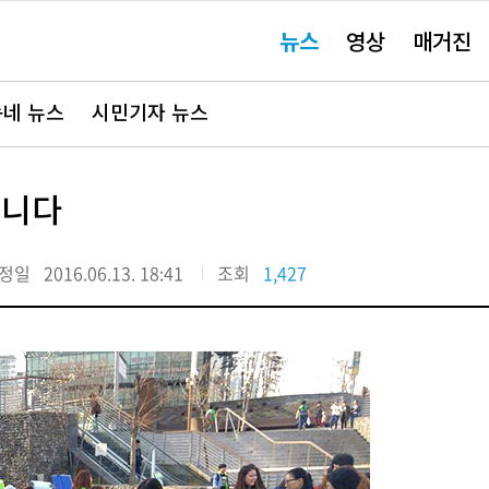
주
뉴스
영상
매거진
요
서
비
스
바
네 뉴스
시민기자 뉴스
로
가
기"
갑니다
정일
2016.06.13. 18:41
조회
1,427