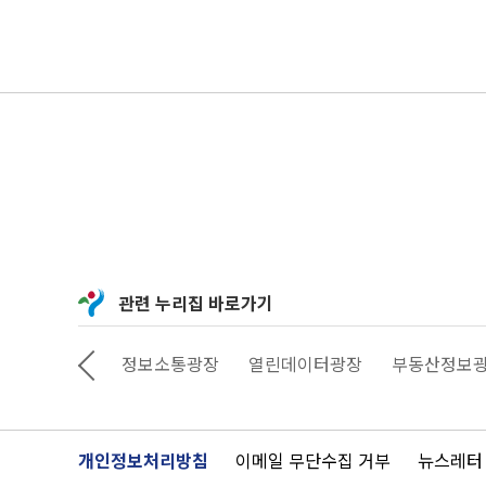
관련 누리집 바로가기
상상대로 서울
정보소통광장
열린데이터광장
부동산정보
개인정보처리방침
이메일 무단수집 거부
뉴스레터