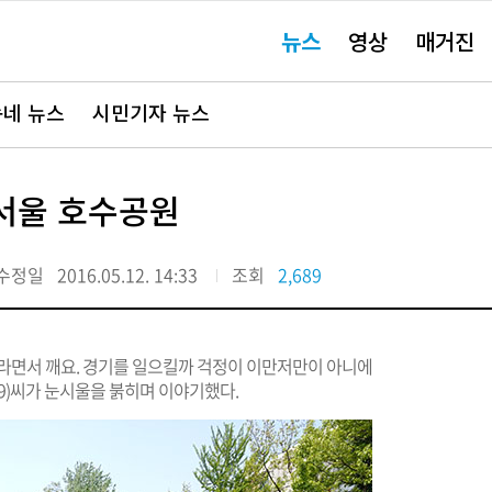
주
뉴스
영상
매거진
요
서
비
스
바
네 뉴스
시민기자 뉴스
로
가
기"
서울 호수공원
수정일
2016.05.12. 14:33
조회
2,689
라면서 깨요. 경기를 일으킬까 걱정이 이만저만이 아니에
29)씨가 눈시울을 붉히며 이야기했다.