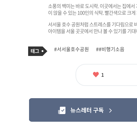
소풍의 백미는 바로 도시락. 이곳에서는 집에서 가
이 앉을 수 있는 100인의 식탁. 빨간색으로 크게
서서울 호수 공원처럼 스트레스를 기다림으로 바
아이템을 서울 곳곳에서 만나 볼 수 있기를 기대
기
태
#서서울호수공원
##비행기소음
사
그
관
련
태
그
좋
1
아
요