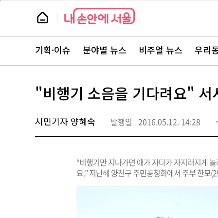
본
페
문
이
뉴
바
지
스
로
상
룸
가
단
뉴
기
으
스
로
기획·이슈
분야별 뉴스
비주얼 뉴스
우리동
주
이
요
동
서
비
스
"비행기 소음을 기다려요" 서
바
로
가
기
시민기자 양혜숙
발행일
2016.05.12. 14:28
“비행기만 지나가면 애가 자다가 자지러지게 놀
요.” 지난해 양천구 주민공청회에서 주부 한모(