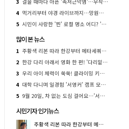
3
걸을 때마다 아픈 '족저근막염'…무작정 참지 말고 '이것' 해보세요!
4
먹거리부터 야경 라이브까지…망원한강공원 알짜 코스
5
시민이 사랑한 '찐' 로컬 명소 어디? '서울에디션25' 추천 코스
많이 본 뉴스
1
주황색 리본 따라 한강부터 메타세쿼이아 숲길까지…서울둘레길 15코스
2
한강 다리 아래서 영화 한 편! '다리밑 영화관' 무료 상영
3
우리 아이 체력이 쑥쑥! 클라이밍 키즈카페·어린이 체력장
4
대학 다니며 일경험 '서영커' 캠프 모집…전액 무료
5
9월 20일, 차 없는 도심 걸어요…'서울 걷자 페스티벌' 선착순 5천명
시민기자 인기뉴스
주황색 리본 따라 한강부터 메타세쿼이아 숲길까지…서울둘레길 15코스