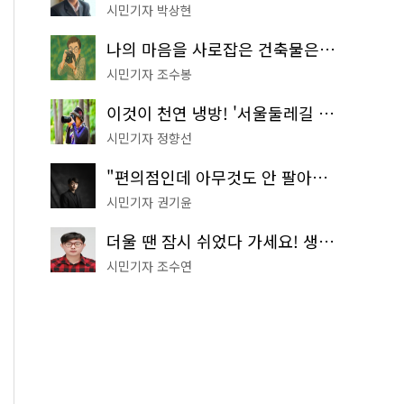
시민기자 박상현
나의 마음을 사로잡은 건축물은? '서울시 건축상' 수상작 공개!
시민기자 조수봉
이것이 천연 냉방! '서울둘레길 9코스'로 숲속 피서 떠나볼까
시민기자 정향선
"편의점인데 아무것도 안 팔아요" 서울에서 가장 특별한 편의점의 정체
시민기자 권기윤
더울 땐 잠시 쉬었다 가세요! 생수 냉장고부터 해피소·무더위쉼터까지
시민기자 조수연