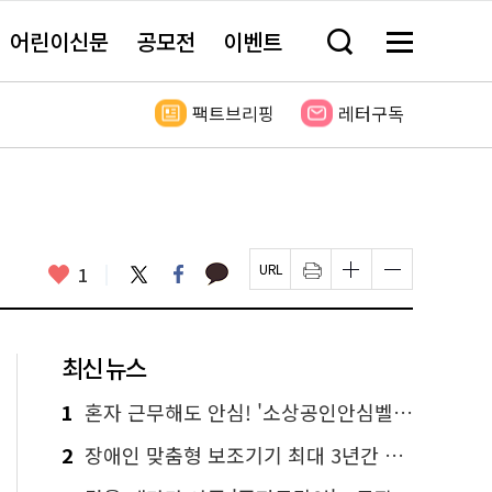
어린이신문
공모전
이벤트
검
메
색
뉴
창
전
열
체
팩트브리핑
레터구독
기
보
기
카
좋
트
페
1
페
인
글
글
카
위
이
아
이
쇄
자
자
오
터
스
요
지
하
크
크
톡
북
U
기
기
기
R
새
크
작
L
창
게
게
최신 뉴스
복
열
변
변
사
림
경
경
하
하
1
혼자 근무해도 안심! '소상공인안심벨' 신청하세요
기
기
2
장애인 맞춤형 보조기기 최대 3년간 무상 대여…삶의 질 높인다