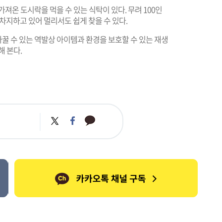
져온 도시락을 먹을 수 있는 식탁이 있다. 무려 100인
 차지하고 있어 멀리서도 쉽게 찾을 수 있다.
꿀 수 있는 역발상 아이템과 환경을 보호할 수 있는 재생
해 본다.
카
트
페
카
위
이
오
터
스
톡
북