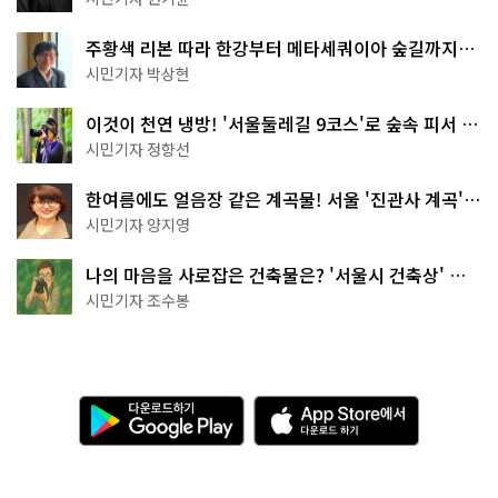
주황색 리본 따라 한강부터 메타세쿼이아 숲길까지…
서울둘레길 15코스
시민기자 박상현
이것이 천연 냉방! '서울둘레길 9코스'로 숲속 피서 떠
나볼까
시민기자 정향선
한여름에도 얼음장 같은 계곡물! 서울 '진관사 계곡'이
천국이네~
시민기자 양지영
나의 마음을 사로잡은 건축물은? '서울시 건축상' 수
상작 공개!
시민기자 조수봉
다
A
운
p
로
p
드
S
하
t
기
o