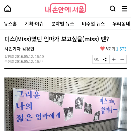
본
페
내
문
이
내
손
검
메
바
지
손
안
색
뉴
로
상
안
주
에
창
전
가
단
에
뉴스홈
기획·이슈
분야별 뉴스
비주얼 뉴스
우리동네
요
서
열
체
기
으
서
서
울
기
보
로
울
비
기
이
-
미스(Miss)였던 엄마가 보고싶을(miss) 땐?
스
동
서
바
울
좋
시민기자 김경민
5
조회
1,573
로
시
아
가
대
발행일
2016.05.12. 16:10
요
기
페
S
글
글
표
수정일
2016.05.12. 16:44
이
N
자
자
소
지
S
크
크
통
U
공
기
기
포
R
유
크
작
털
L
하
게
게
복
기
변
변
사
경
경
하
하
기
기