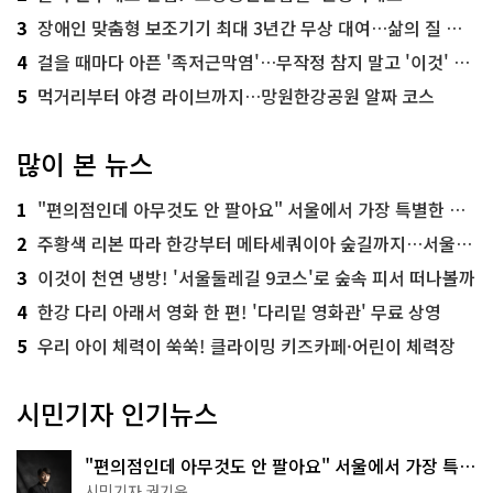
3
장애인 맞춤형 보조기기 최대 3년간 무상 대여…삶의 질 높인다
4
걸을 때마다 아픈 '족저근막염'…무작정 참지 말고 '이것' 해보세요!
5
먹거리부터 야경 라이브까지…망원한강공원 알짜 코스
많이 본 뉴스
1
"편의점인데 아무것도 안 팔아요" 서울에서 가장 특별한 편의점의 정체
2
주황색 리본 따라 한강부터 메타세쿼이아 숲길까지…서울둘레길 15코스
3
이것이 천연 냉방! '서울둘레길 9코스'로 숲속 피서 떠나볼까
4
한강 다리 아래서 영화 한 편! '다리밑 영화관' 무료 상영
5
우리 아이 체력이 쑥쑥! 클라이밍 키즈카페·어린이 체력장
시민기자 인기뉴스
"편의점인데 아무것도 안 팔아요" 서울에서 가장 특별
한 편의점의 정체
시민기자 권기윤