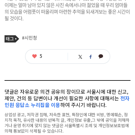
이제는 얼마 남아 있지 않은 사진 속에서나마 젊었을 때 우리 엄마들
의 모습을 어렴풋이 떠올리며 아련한 추억을 되새겨보는 좋은 시간이
될 것이다.
기
태
#시민청
사
그
관
련
태
좋
5
카
트
페
그
아
카
위
이
요
오
터
스
톡
북
댓글은 자유로운 의견 공유의 장이므로 서울시에 대한 신고,
제안, 건의 등 답변이나 개선이 필요한 사항에 대해서는
전자
민원 응답소 누리집을 이용
하여 주시기 바랍니다.
상업성 광고, 저작권 침해, 저속한 표현, 특정인에 대한 비방, 명예훼손, 정
치적 목적, 유사한 내용의 반복적 글, 개인정보 유출,그 밖에 공익을 저해하
거나 운영 취지에 맞지 않는 댓글은 서울특별시 조례 및 개인정보보호법에
의해 통보없이 삭제될 수 있습니다.