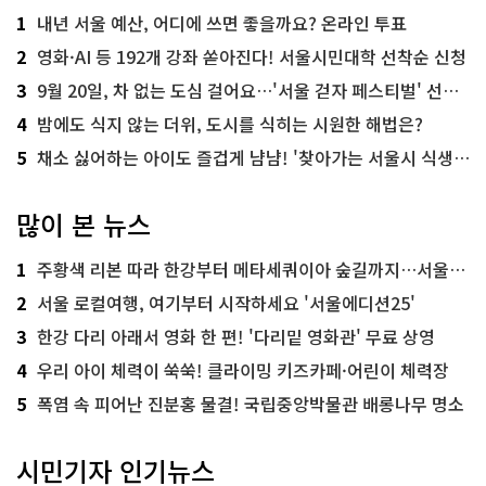
1
내년 서울 예산, 어디에 쓰면 좋을까요? 온라인 투표
2
영화·AI 등 192개 강좌 쏟아진다! 서울시민대학 선착순 신청
3
9월 20일, 차 없는 도심 걸어요…'서울 걷자 페스티벌' 선착순 5천명
4
밤에도 식지 않는 더위, 도시를 식히는 시원한 해법은?
5
채소 싫어하는 아이도 즐겁게 냠냠! '찾아가는 서울시 식생활 교육' 현장
많이 본 뉴스
1
주황색 리본 따라 한강부터 메타세쿼이아 숲길까지…서울둘레길 15코스
2
서울 로컬여행, 여기부터 시작하세요 '서울에디션25'
3
한강 다리 아래서 영화 한 편! '다리밑 영화관' 무료 상영
4
우리 아이 체력이 쑥쑥! 클라이밍 키즈카페·어린이 체력장
5
폭염 속 피어난 진분홍 물결! 국립중앙박물관 배롱나무 명소
시민기자 인기뉴스