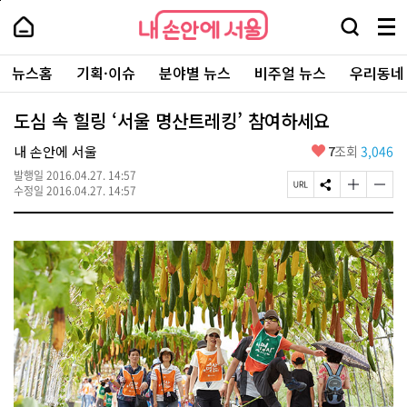
본
페
내
문
이
내
손
검
메
바
지
손
안
색
뉴
로
상
안
주
에
창
전
가
단
에
뉴스홈
기획·이슈
분야별 뉴스
비주얼 뉴스
우리동네
요
서
열
체
기
으
서
서
울
기
보
로
울
비
기
이
-
도심 속 힐링 ‘서울 명산트레킹’ 참여하세요
스
동
서
바
울
좋
내 손안에 서울
7
조회
3,046
로
시
아
가
대
발행일
2016.04.27. 14:57
요
기
페
S
글
글
표
수정일
2016.04.27. 14:57
이
N
자
자
소
지
S
크
크
통
U
공
기
기
포
R
유
크
작
털
L
하
게
게
복
기
변
변
사
경
경
하
하
기
기