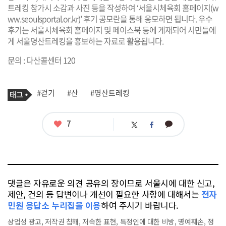
트레킹 참가시 소감과 사진 등을 작성하여 ‘서울시체육회 홈페이지(
w
ww.seoulsportal.or.kr
)’ 후기 공모란을 통해 응모하면 됩니다. 우수
후기는 서울시체육회 홈페이지 및 페이스북 등에 게재되어 시민들에
게 서울명산트레킹을 홍보하는 자료로 활용됩니다.
문의 : 다산콜센터 120
기
태
#걷기
#산
#명산트레킹
사
그
관
련
태
좋
7
카
트
페
그
아
카
위
이
요
오
터
스
톡
북
댓글은 자유로운 의견 공유의 장이므로 서울시에 대한 신고,
제안, 건의 등 답변이나 개선이 필요한 사항에 대해서는
전자
민원 응답소 누리집을 이용
하여 주시기 바랍니다.
상업성 광고, 저작권 침해, 저속한 표현, 특정인에 대한 비방, 명예훼손, 정