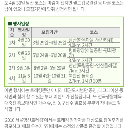
도 4월 30일 남산 코스는 마감이 됐지만 월드컵공원길 등 다른 코스는
남아 있으니 모집기간에 맞춰 신청하면 됩니다.
■ 행사일정
차
행사일
모집기간
코스
순
정
4월 30
남산(한옥마을~남산타워)
1차
3월 29일~4월 25일
일
4.0km, 2시간
평화광장(하늘공원~평화광
6월 26
2차
5월 24일~6월 20일
장)
일
3.5km, 2시간
안산(독립공원~안산둘레길)
3차
9월 3일
8월 2일~8월 29일
7km, 3시간
11월 6
10월 4일~10월 31
북한산 둘레길
4차
일
일
2.7km, 1시간 30분
이번 행사에는 트레킹뿐만 아니라 태권도시범단 공연, 레크레이션 등
시민과 함께 할 수 있는 부대 이벤트가 진행됩니다. 또 전국생활체육
대축전 홍보대사인 가수 슈, 전 농구선수 임효성 부부와 자녀들도 참
석합니다.
'2016 서울명산트레킹'에서는 트레킹 참가자를 대상으로 참여후기를
공모하고, 매회 우수자 5명에게는 소정의 상품을 증정할 예정입니다.