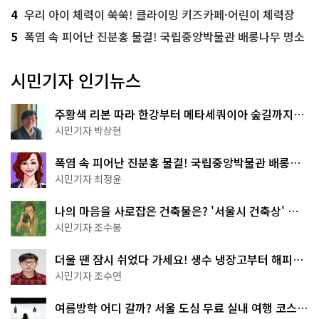
4
우리 아이 체력이 쑥쑥! 클라이밍 키즈카페·어린이 체력장
5
폭염 속 피어난 진분홍 물결! 국립중앙박물관 배롱나무 명소
시민기자 인기뉴스
주황색 리본 따라 한강부터 메타세쿼이아 숲길까지…
서울둘레길 15코스
시민기자 박상현
폭염 속 피어난 진분홍 물결! 국립중앙박물관 배롱나
무 명소
시민기자 최정윤
나의 마음을 사로잡은 건축물은? '서울시 건축상' 수
상작 공개!
시민기자 조수봉
더울 땐 잠시 쉬었다 가세요! 생수 냉장고부터 해피소
·무더위쉼터까지
시민기자 조수연
여름방학 어디 갈까? 서울 도심 무료 실내 여행 코스