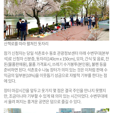
산책로를 따라 펼쳐진 돗자리
참가 신청자는 당일 석촌호수 동호 관광정보센터 아래 수변무대(본부
석)로 신청자 신분증, 돗자리(140cm x 150cm), 모자, 간식 및 음료, 잔
돈(물품판매용), 물품 가격표시, 쓰레기 수거봉투(본인용), 불펜 등을
준비하면 된다. 석촌호수 나눔 장터가 의미 있는 것은 이처럼 판매 수
익금의 일부분(10%)을 이웃돕기 성금으로 자발적 기부를 한다는 점
에 있다.
장터 마감시간을 앞두고 옷가지 몇 점은 결국 주인을 만나지 못했지
만, 조금이나마 기부할 수 있게 돼 의미 있는 시간이었다. 수변무대에
서 울려 퍼지는 흥겨운 공연은 덤으로 즐길 수 있다.