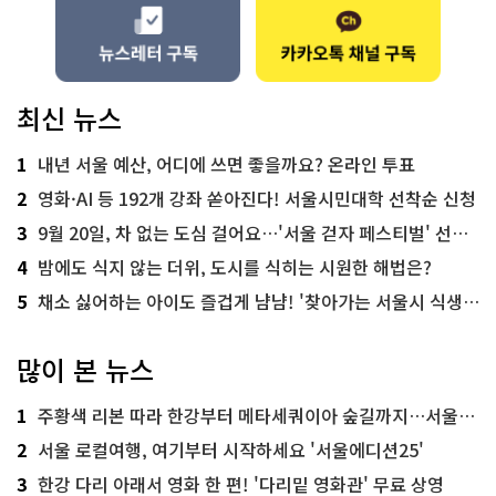
최신 뉴스
1
내년 서울 예산, 어디에 쓰면 좋을까요? 온라인 투표
2
영화·AI 등 192개 강좌 쏟아진다! 서울시민대학 선착순 신청
3
9월 20일, 차 없는 도심 걸어요…'서울 걷자 페스티벌' 선착순 5천명
4
밤에도 식지 않는 더위, 도시를 식히는 시원한 해법은?
5
채소 싫어하는 아이도 즐겁게 냠냠! '찾아가는 서울시 식생활 교육' 현장
많이 본 뉴스
1
주황색 리본 따라 한강부터 메타세쿼이아 숲길까지…서울둘레길 15코스
2
서울 로컬여행, 여기부터 시작하세요 '서울에디션25'
3
한강 다리 아래서 영화 한 편! '다리밑 영화관' 무료 상영