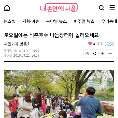
본
페
내
문
이
내
손
검
메
바
지
손
안
색
뉴
로
상
안
주
에
창
전
가
단
에
뉴스홈
기획·이슈
분야별 뉴스
비주얼 뉴스
우리동네
요
서
열
체
기
으
서
서
울
기
보
로
울
비
기
이
-
토요일에는 석촌호수 나눔장터에 놀러오세요
스
동
서
바
울
좋
시민기자 방윤희
41
조회
3,255
로
시
아
가
대
발행일
2016.04.21. 14:27
요
기
페
S
글
글
표
수정일
2016.04.21. 14:27
이
N
자
자
소
지
S
크
크
통
U
공
기
기
포
R
유
크
작
털
L
하
게
게
복
기
변
변
사
경
경
하
하
기
기