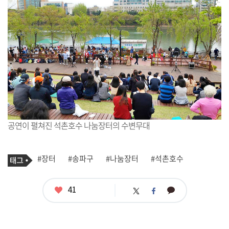
공연이 펼쳐진 석촌호수 나눔장터의 수변무대
기
태
#장터
#송파구
#나눔장터
#석촌호수
사
그
관
련
태
좋
41
카
트
페
그
아
카
위
이
요
오
터
스
톡
북