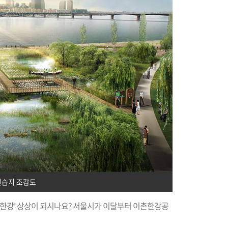
변습지 조감도
 한강’ 상상이 되시나요? 서울시가 이달부터 이촌한강공