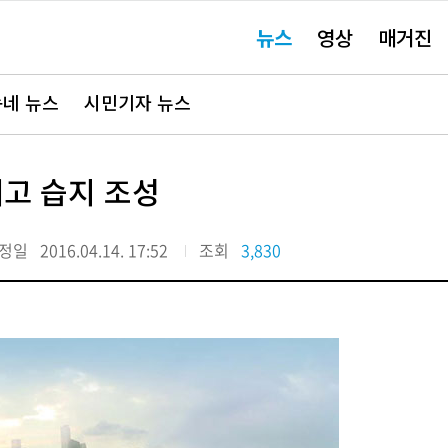
주
뉴스
영상
매거진
요
서
비
스
바
네 뉴스
시민기자 뉴스
로
가
기"
고 습지 조성
정일
2016.04.14. 17:52
조회
3,830