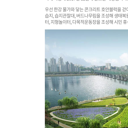
우선 한강 물가와 닿는 콘크리트 호안블럭을 걷
습지, 습지관찰대, 버드나무림을 조성해 생태복원
터, 지형놀이터, 다목적운동장을 조성해 시민 휴