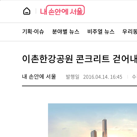
본
페
문
이
뉴
바
지
스
로
상
룸
가
단
뉴
기
으
스
로
기획·이슈
분야별 뉴스
비주얼 뉴스
우리동
주
이
요
동
서
비
스
이촌한강공원 콘크리트 걷어내
바
로
가
기
내 손안에 서울
발행일
2016.04.14. 16:45
수