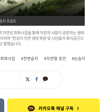
습지 조감도
 자연성 회복사업을 통해 자연과 사람이 공존하는 생태
이라며 “한강이 자연 생태 복원 및 시민들의 휴식공간으
고 말했습니다.
 회복사업
#천변습지
#자연형 호안
#논습지
카
트
페
카
위
이
오
터
스
톡
북