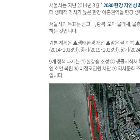
서울시는 지난 2014년 3월
`2030 한강 자연성
터 생태적 가치가 높은 한강 이촌권역을 한강 
서울시의 목표는 큰고니, 황복, 꼬마 물떼새, 물총
하는 것입니다.
기본 계획은 ▲생태환경 개선 ▲맑은 물 회복 ▲
(2014~2018년), 중기(2019~2023년), 장기(
9개 정책 과제는 ① 한강숲 조성 ② 생물서식처 
연 호안 복원 ⑥ 비점오염원 차단 ⑦ 역사문화 조
입니다.