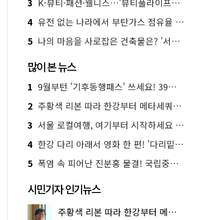
3
K-뷰티·패션·웰니스…'뷰티풀라이프인서울' 6일부터 사전 예약
4
유전 없는 나라에서 부탄가스 점유율 1위 가능? Yes, I 'CAN'
5
나의 마음을 사로잡은 건축물은? '서울시 건축상' 수상작 공개!
많이 본 뉴스
1
9월부턴 '기후동행패스' 쓰세요! 39세까지 청년 혜택
2
주황색 리본 따라 한강부터 메타세쿼이아 숲길까지…서울둘레길 15코스
3
서울 로컬여행, 여기부터 시작하세요 '서울에디션25'
4
한강 다리 아래서 영화 한 편! '다리밑 영화관' 무료 상영
5
폭염 속 피어난 진분홍 물결! 국립중앙박물관 배롱나무 명소
시민기자 인기뉴스
주황색 리본 따라 한강부터 메타세쿼이아 숲길까지…서울둘레길 15코스