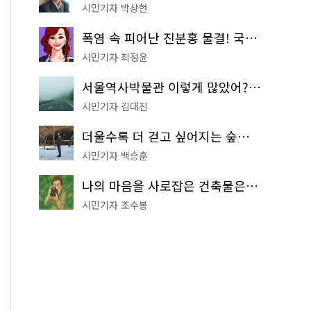
시민기자 박상현
폭염 속 피어난 진분홍 물결! 국립중앙박물관 배롱나무 명소
시민기자 최정윤
서울역사박물관 이렇게 많았어? 주말마다 한 곳씩 떠나는 역사 산책
시민기자 김대진
더울수록 더 걷고 싶어지는 숲길! 서울둘레길 '아차산 코스'
시민기자 백승훈
나의 마음을 사로잡은 건축물은? '서울시 건축상' 수상작 공개!
시민기자 조수봉