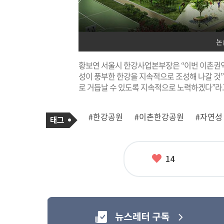
논
황보연 서울시 한강사업본부장은 “이번 이촌권역
성이 풍부한 한강을 지속적으로 조성해 나갈 것”
로 거듭날 수 있도록 지속적으로 노력하겠다”라
기
태
#한강공원
#이촌한강공원
#자연성
사
그
관
련
태
그
좋
14
아
요