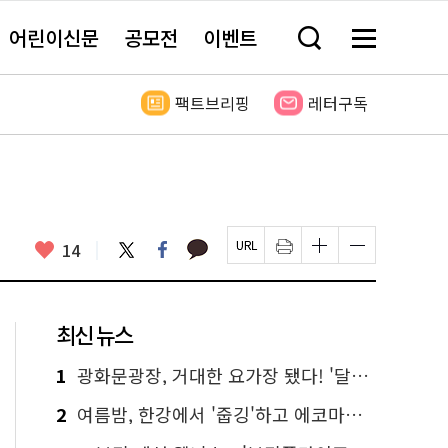
어린이신문
공모전
이벤트
검
메
색
뉴
창
전
열
체
팩트브리핑
레터구독
기
보
기
카
좋
트
페
14
페
인
글
글
카
위
이
아
이
쇄
자
자
오
터
스
요
지
하
크
크
톡
북
U
기
기
기
R
새
크
작
L
창
게
게
최신 뉴스
복
열
변
변
사
림
경
경
하
하
1
광화문광장, 거대한 요가장 됐다! '달빛요가'와 함께한 여름밤 힐링
기
기
2
여름밤, 한강에서 '줍깅'하고 에코마일리지도 줍줍!