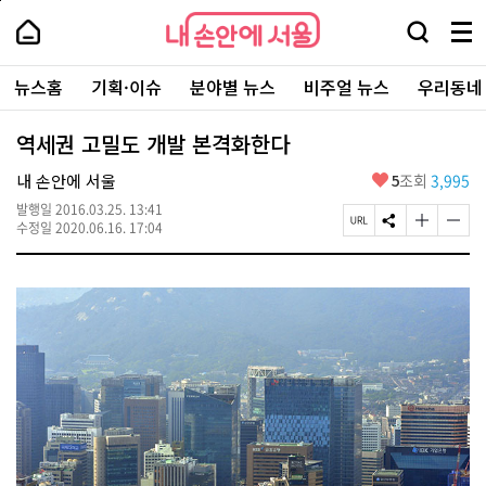
본
페
내
문
이
내
손
검
메
바
지
손
안
색
뉴
로
상
안
주
에
창
전
가
단
에
뉴스홈
기획·이슈
분야별 뉴스
비주얼 뉴스
우리동네
요
서
열
체
기
으
서
서
울
기
보
로
울
비
기
이
-
역세권 고밀도 개발 본격화한다
스
동
서
바
울
좋
내 손안에 서울
5
조회
3,995
로
시
아
가
대
발행일
2016.03.25. 13:41
요
기
페
S
글
글
표
수정일
2020.06.16. 17:04
이
N
자
자
소
지
S
크
크
통
U
공
기
기
포
R
유
크
작
털
L
하
게
게
복
기
변
변
사
경
경
하
하
기
기