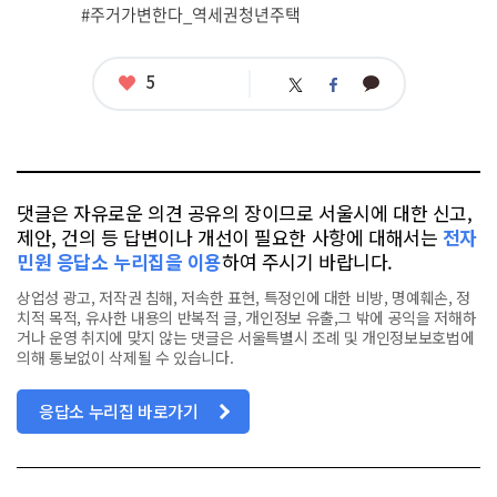
련
#주거가변한다_역세권청년주택
태
그
좋
5
카
트
페
아
카
위
이
요
오
터
스
톡
북
댓글은 자유로운 의견 공유의 장이므로 서울시에 대한 신고,
제안, 건의 등 답변이나 개선이 필요한 사항에 대해서는
전자
민원 응답소 누리집을 이용
하여 주시기 바랍니다.
상업성 광고, 저작권 침해, 저속한 표현, 특정인에 대한 비방, 명예훼손, 정
치적 목적, 유사한 내용의 반복적 글, 개인정보 유출,그 밖에 공익을 저해하
거나 운영 취지에 맞지 않는 댓글은 서울특별시 조례 및 개인정보보호법에
의해 통보없이 삭제될 수 있습니다.
응답소 누리집 바로가기