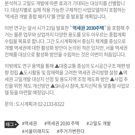
분석하고 고밀도 개발에 따른 효과가 기대되는 대상지를 선별합니
다. 대상지별로 실제 적용 가능한 구체적인 사업모델까지 포함하는
'역세권 개발 종합 패키지'를 연말 중 발표할 계획입니다.
이번 연구는 앞서 시가 23일 발표한
`역세권 2030주택`
을 포함해 주
거는 물론 업무와 상업까지 다양한 용도를 모두 아우르는 종합계획
수립을 목표로 합니다. 그간 도시계획에서 중심지 체계를 중심으로
개별 역세권에 대한 활성화 방안이 논의된 적은 있지만, 서울 역세권
전체를 대상으로 활성화 방안을 수립하는 것은 이번이 처음입니다.
이밖에도 연구 용역을 통해 ▲대중교통 중심의 도시공간구조 재편 방
향 정립 ▲도시활동 및 잠재력을 고려한 역세권 관리방향 설정 ▲역
세권 고밀개발 대상지 선정 및 용도지역 조정 제도화 방안 ▲사업 추
진을 위한 제도 개선방안 ▲SH공사 참여, 토지신탁 등 맞춤형 사업모
델 등을 마련할 예정입니다.
문의 : 도시계획과 02-2133-8322
기
태
#역세권
#역세권 2030 주택
#고밀도 개발
사
그
관
#서울미래지도
#주거가변한다