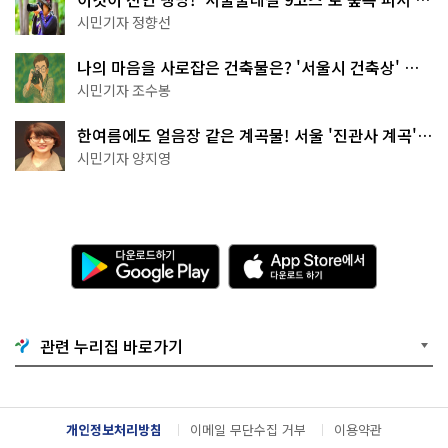
나볼까
시민기자 정향선
나의 마음을 사로잡은 건축물은? '서울시 건축상' 수
상작 공개!
시민기자 조수봉
한여름에도 얼음장 같은 계곡물! 서울 '진관사 계곡'이
천국이네~
시민기자 양지영
다
A
운
p
로
p
드
S
하
t
기
o
관련 누리집 바로가기
G
r
o
e
o
에
g
서
l
다
개인정보처리방침
이메일 무단수집 거부
이용약관
e
운