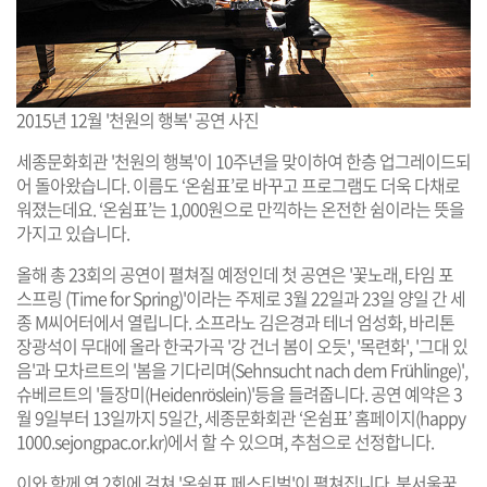
2015년 12월 '천원의 행복' 공연 사진
세종문화회관 '천원의 행복'이 10주년을 맞이하여 한층 업그레이드되
어 돌아왔습니다. 이름도 ‘온쉼표’로 바꾸고 프로그램도 더욱 다채로
워졌는데요. ‘온쉼표’는 1,000원으로 만끽하는 온전한 쉼이라는 뜻을
가지고 있습니다.
올해 총 23회의 공연이 펼쳐질 예정인데 첫 공연은 '꽃노래, 타임 포
스프링 (Time for Spring)'이라는 주제로 3월 22일과 23일 양일 간 세
종 M씨어터에서 열립니다. 소프라노 김은경과 테너 엄성화, 바리톤
장광석이 무대에 올라 한국가곡 '강 건너 봄이 오듯', '목련화', '그대 있
음'과 모차르트의 '봄을 기다리며(Sehnsucht nach dem Frühlinge)',
슈베르트의 '들장미(Heidenröslein)'등을 들려줍니다. 공연 예약은 3
월 9일부터 13일까지 5일간, 세종문화회관 ‘온쉼표’ 홈페이지(
happy
1000.sejongpac.or.kr
)에서 할 수 있으며, 추첨으로 선정합니다.
이와 함께 연 2회에 걸쳐 '온쉼표 페스티벌'이 펼쳐집니다. 북서울꿈