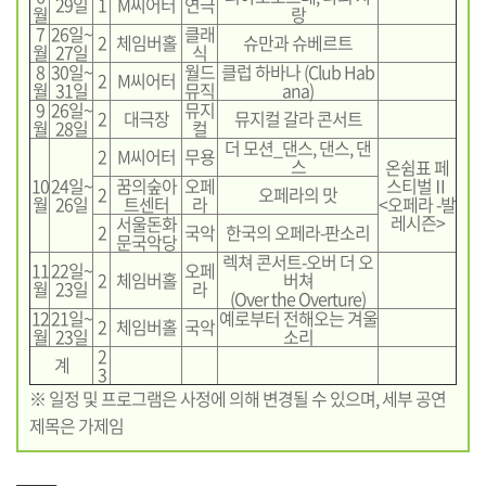
29일
1
M씨어터
연극
월
랑
7
26일~
클래
2
체임버홀
슈만과 슈베르트
월
27일
식
8
30일~
월드
클럽 하바나 (Club Hab
2
M씨어터
월
31일
뮤직
ana)
9
26일~
뮤지
2
대극장
뮤지컬 갈라 콘서트
월
28일
컬
더 모션_댄스, 댄스, 댄
2
M씨어터
무용
스
온쉼표 페
10
24일~
꿈의숲아
오페
스티벌Ⅱ
2
오페라의 맛
월
26일
트센터
라
<오페라 -발
레시즌>
서울돈화
2
국악
한국의 오페라-판소리
문국악당
렉쳐 콘서트-오버 더 오
11
22일~
오페
2
체임버홀
버쳐
월
23일
라
(Over the Overture)
12
21일~
예로부터 전해오는 겨울
2
체임버홀
국악
월
23일
소리
2
계
3
※ 일정 및 프로그램은 사정에 의해 변경될 수 있으며, 세부 공연
제목은 가제임
기