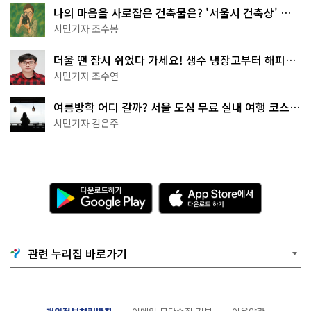
나의 마음을 사로잡은 건축물은? '서울시 건축상' 수
상작 공개!
시민기자 조수봉
더울 땐 잠시 쉬었다 가세요! 생수 냉장고부터 해피소
·무더위쉼터까지
시민기자 조수연
여름방학 어디 갈까? 서울 도심 무료 실내 여행 코스
추천
시민기자 김은주
다
A
운
p
로
p
드
S
하
t
기
o
관련 누리집 바로가기
G
r
o
e
o
에
g
서
l
다