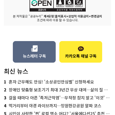
본 저작물은 "공공누리"
제4유형:출처표시+상업적 이용금지+변경금지
조건에 따라 이용 할 수 있습니다.
최신 뉴스
1
혼자 근무해도 안심! '소상공인안심벨' 신청하세요
2
장애인 맞춤형 보조기기 최대 3년간 무상 대여…삶의 질 높인다
3
걸을 때마다 아픈 '족저근막염'…무작정 참지 말고 '이것' 해보세요!
4
먹거리부터 야경 라이브까지…망원한강공원 알짜 코스
5
시민이 사랑한 '찐' 로컬 명소 어디? '서울에디션25' 추천 코스