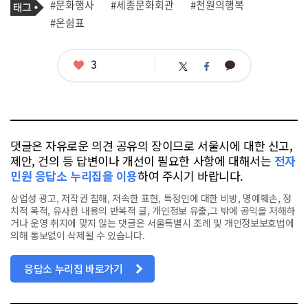
태
#문화행사
#세종문화회관
#천원의행복
사
그
관
#온쉼표
련
태
그
좋
3
카
트
페
아
카
위
이
요
오
터
스
톡
북
댓글은 자유로운 의견 공유의 장이므로 서울시에 대한 신고,
제안, 건의 등 답변이나 개선이 필요한 사항에 대해서는
전자
민원 응답소 누리집을 이용
하여 주시기 바랍니다.
상업성 광고, 저작권 침해, 저속한 표현, 특정인에 대한 비방, 명예훼손, 정
치적 목적, 유사한 내용의 반복적 글, 개인정보 유출,그 밖에 공익을 저해하
거나 운영 취지에 맞지 않는 댓글은 서울특별시 조례 및 개인정보보호법에
의해 통보없이 삭제될 수 있습니다.
응답소 누리집 바로가기