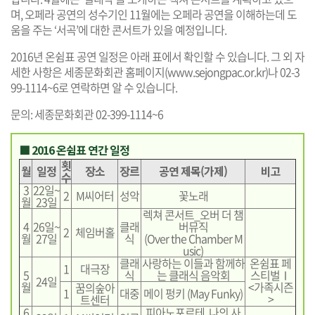
며, 오페라 공연의 성수기인 11월에는 오페라 공연을 이해하는데 도
움을 주는 ‘서곡’에 대한 콘서트가 있을 예정입니다.
2016년 온쉼표 공연 일정은 아래 표에서 확인할 수 있습니다. 그 외 자
세한 사항은 세종문화회관 홈페이지(
www.sejongpac.or.kr
)나 02-3
99-1114~6로 연락하면 알 수 있습니다.
문의: 세종문화회관 02-399-1114~6
■ 2016 온쉼표 연간 일정
횟
월
일정
장소
장르
공연 제목(가제)
비고
수
3
22일~
2
M씨어터
성악
꽃노래
월
23일
렉쳐 콘서트_오버 더 챔
4
26일~
클래
버뮤직
2
체임버홀
월
27일
식
(Over the Chamber M
usic)
클래
사랑하는 이들과 함께하
온쉼표 페
1
대극장
5
식
는 클래식 음악회
스티벌Ⅰ
24일
월
<가족시즌
꿈의숲아
1
대중
메이 펑키 (May Funky)
>
트센터
6
피아노포르테, 나의 사