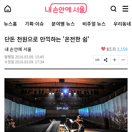
본
페
내
문
이
내
손
검
메
바
지
손
안
색
뉴
로
상
안
주
에
창
전
가
단
에
뉴스홈
기획·이슈
분야별 뉴스
비주얼 뉴스
우리동네
요
서
열
체
기
으
서
서
울
기
보
로
울
비
기
이
-
단돈 천원으로 만끽하는 '온전한 쉼'
스
동
서
바
울
좋
내 손안에 서울
3
조회
3,159
로
시
아
가
대
발행일
2016.03.09. 15:45
요
기
페
S
글
글
표
수정일
2016.03.09. 17:34
이
N
자
자
소
지
S
크
크
통
U
공
기
기
포
R
유
크
작
털
L
하
게
게
복
기
변
변
사
경
경
하
하
기
기