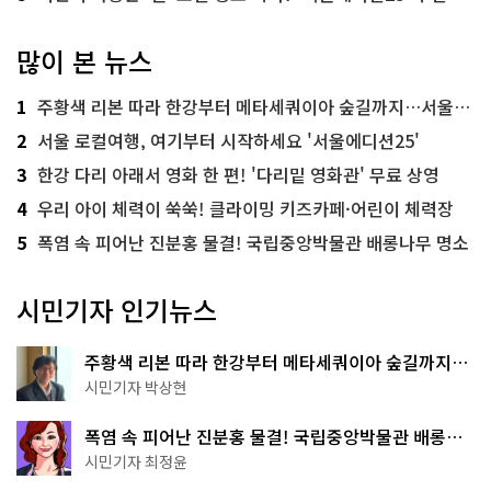
많이 본 뉴스
1
주황색 리본 따라 한강부터 메타세쿼이아 숲길까지…서울둘레길 15코스
2
서울 로컬여행, 여기부터 시작하세요 '서울에디션25'
3
한강 다리 아래서 영화 한 편! '다리밑 영화관' 무료 상영
4
우리 아이 체력이 쑥쑥! 클라이밍 키즈카페·어린이 체력장
5
폭염 속 피어난 진분홍 물결! 국립중앙박물관 배롱나무 명소
시민기자 인기뉴스
주황색 리본 따라 한강부터 메타세쿼이아 숲길까지…
서울둘레길 15코스
시민기자 박상현
폭염 속 피어난 진분홍 물결! 국립중앙박물관 배롱나
무 명소
시민기자 최정윤