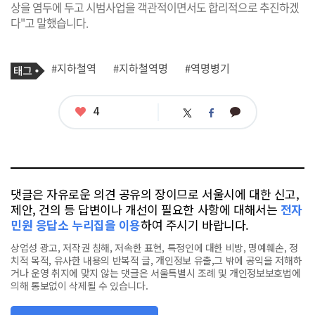
상을 염두에 두고 시범사업을 객관적이면서도 합리적으로 추진하겠
다"고 말했습니다.
기
태
#지하철역
#지하철역명
#역명병기
사
그
관
련
태
좋
4
카
트
페
그
아
카
위
이
요
오
터
스
톡
북
댓글은 자유로운 의견 공유의 장이므로 서울시에 대한 신고,
제안, 건의 등 답변이나 개선이 필요한 사항에 대해서는
전자
민원 응답소 누리집을 이용
하여 주시기 바랍니다.
상업성 광고, 저작권 침해, 저속한 표현, 특정인에 대한 비방, 명예훼손, 정
치적 목적, 유사한 내용의 반복적 글, 개인정보 유출,그 밖에 공익을 저해하
거나 운영 취지에 맞지 않는 댓글은 서울특별시 조례 및 개인정보보호법에
의해 통보없이 삭제될 수 있습니다.