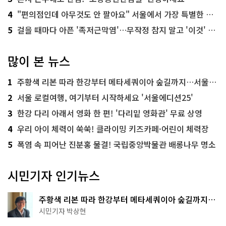
4
"편의점인데 아무것도 안 팔아요" 서울에서 가장 특별한 편의점의 정체
5
걸을 때마다 아픈 '족저근막염'…무작정 참지 말고 '이것' 해보세요!
많이 본 뉴스
1
주황색 리본 따라 한강부터 메타세쿼이아 숲길까지…서울둘레길 15코스
2
서울 로컬여행, 여기부터 시작하세요 '서울에디션25'
3
한강 다리 아래서 영화 한 편! '다리밑 영화관' 무료 상영
4
우리 아이 체력이 쑥쑥! 클라이밍 키즈카페·어린이 체력장
5
폭염 속 피어난 진분홍 물결! 국립중앙박물관 배롱나무 명소
시민기자 인기뉴스
주황색 리본 따라 한강부터 메타세쿼이아 숲길까지…
서울둘레길 15코스
시민기자 박상현