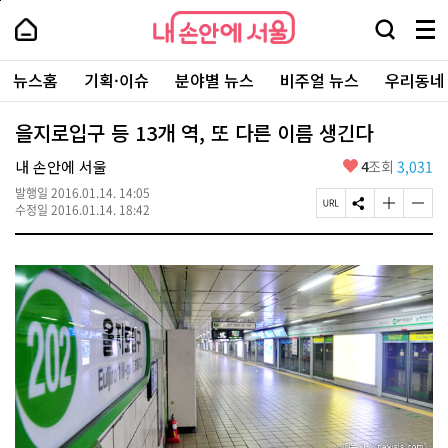
본
페
내
문
이
내
손
검
메
바
지
손
안
색
뉴
로
상
안
주
에
창
전
가
단
에
뉴스홈
기획·이슈
분야별 뉴스
비주얼 뉴스
우리동네
요
서
열
체
기
으
서
서
울
기
보
로
울
비
기
이
-
을지로입구 등 13개 역, 또 다른 이름 생긴다
스
동
서
바
울
좋
내 손안에 서울
4
조회
3,031
로
시
아
가
대
발행일
2016.01.14. 14:05
요
기
페
S
글
글
표
수정일
2016.01.14. 18:42
이
N
자
자
소
지
S
크
크
통
U
공
기
기
포
R
유
크
작
털
L
하
게
게
복
기
변
변
사
경
경
하
하
기
기