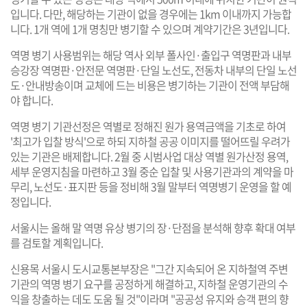
입니다. 다만, 해당하는 기관이 없을 경우에는 1km 이내까지 가능합
니다. 1개 역에 1개 명칭만 병기할 수 있으며 계약기간은 3년입니다.
역명 병기 사용범위는 해당 역사 외부 폴사인·출입구 역명판과 내부
승강장 역명판·안전문 역명판·단일 노선도, 전동차 내부의 단일 노선
도·안내방송이며 교체에 드는 비용은 병기하는 기관이 전액 부담해
야 합니다.
역명 병기 기관선정은 역별로 정해진 원가 용역금액을 기초로 하여
'최고가 입찰 방식'으로 하되 지하철 공공 이미지를 떨어뜨릴 우려가
있는 기관은 배제합니다. 2월 중 시범사업 대상 역별 원가산정 용역,
세부 운영지침을 마련하고 3월 중순 입찰 및 사용기관과의 계약을 마
무리, 노선도·표지판 등을 정비해 3월 말부터 역명병기 운영을 할 예
정입니다.
서울시는 올해 말 역명 유상 병기의 장·단점을 분석해 향후 확대 여부
를 검토할 계획입니다.
신용목 서울시 도시교통본부장은 "그간 지속되어 온 지하철역 주변
기관의 역명 병기 요구를 공정하게 해결하고, 지하철 운영기관의 수
익을 창출하는 데도 도움 될 것"이라며 "공공성 유지와 승객 편의 향