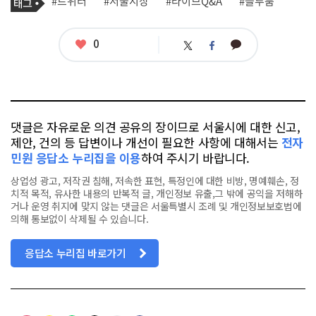
#트위터
#서울시장
#라이브Q&A
#블루룸
사
그
관
련
태
좋
0
카
트
페
그
아
카
위
이
요
오
터
스
톡
북
댓글은 자유로운 의견 공유의 장이므로 서울시에 대한 신고,
제안, 건의 등 답변이나 개선이 필요한 사항에 대해서는
전자
민원 응답소 누리집을 이용
하여 주시기 바랍니다.
상업성 광고, 저작권 침해, 저속한 표현, 특정인에 대한 비방, 명예훼손, 정
치적 목적, 유사한 내용의 반복적 글, 개인정보 유출,그 밖에 공익을 저해하
거나 운영 취지에 맞지 않는 댓글은 서울특별시 조례 및 개인정보보호법에
의해 통보없이 삭제될 수 있습니다.
응답소 누리집 바로가기