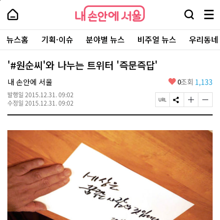
본
페
내
문
이
내
손
검
메
바
지
손
안
색
뉴
로
상
안
주
에
창
전
가
단
에
뉴스홈
기획·이슈
분야별 뉴스
비주얼 뉴스
우리동네
요
서
열
체
기
으
서
서
울
기
보
로
울
비
기
이
-
'#원순씨'와 나누는 트위터 '즉문즉답'
스
동
서
바
울
좋
내 손안에 서울
0
조회
1,133
로
시
아
가
대
발행일
2015.12.31. 09:02
요
기
페
S
글
글
표
수정일
2015.12.31. 09:02
이
N
자
자
소
지
S
크
크
통
U
공
기
기
포
R
유
크
작
털
L
하
게
게
복
기
변
변
사
경
경
하
하
기
기