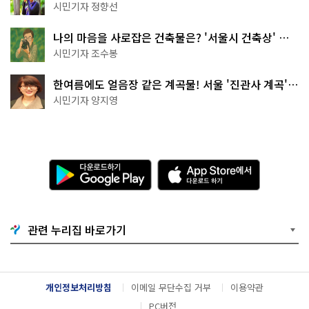
나볼까
시민기자 정향선
나의 마음을 사로잡은 건축물은? '서울시 건축상' 수
상작 공개!
시민기자 조수봉
한여름에도 얼음장 같은 계곡물! 서울 '진관사 계곡'이
천국이네~
시민기자 양지영
다
A
운
p
로
p
드
S
하
t
기
o
관련 누리집 바로가기
G
r
o
e
o
에
g
서
l
다
개인정보처리방침
이메일 무단수집 거부
이용약관
e
운
P
로
PC버전