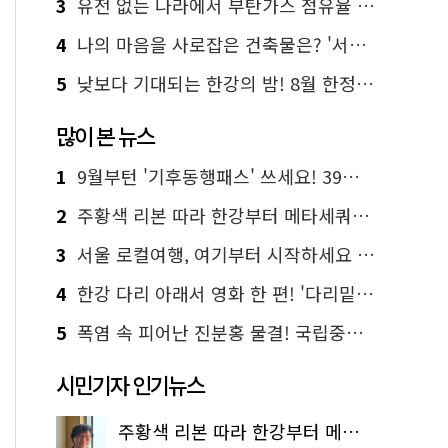
3
유전 없는 나라에서 부탄가스 점유율 1위 가능? Yes, I 'CAN'
4
나의 마음을 사로잡은 건축물은? '서울시 건축상' 수상작 공개!
5
낮보다 기대되는 한강의 밤! 8월 한정 무료 '한강 밤핑' 예약은?
많이 본 뉴스
1
9월부턴 '기후동행패스' 쓰세요! 39세까지 청년 혜택
2
주황색 리본 따라 한강부터 메타세쿼이아 숲길까지…서울둘레길 15코스
3
서울 로컬여행, 여기부터 시작하세요 '서울에디션25'
4
한강 다리 아래서 영화 한 편! '다리밑 영화관' 무료 상영
5
폭염 속 피어난 진분홍 물결! 국립중앙박물관 배롱나무 명소
시민기자 인기뉴스
주황색 리본 따라 한강부터 메타세쿼이아 숲길까지…서울둘레길 15코스