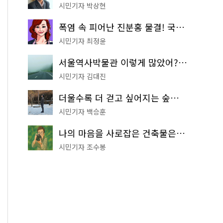
시민기자 박상현
폭염 속 피어난 진분홍 물결! 국립중앙박물관 배롱나무 명소
시민기자 최정윤
서울역사박물관 이렇게 많았어? 주말마다 한 곳씩 떠나는 역사 산책
시민기자 김대진
더울수록 더 걷고 싶어지는 숲길! 서울둘레길 '아차산 코스'
시민기자 백승훈
나의 마음을 사로잡은 건축물은? '서울시 건축상' 수상작 공개!
시민기자 조수봉