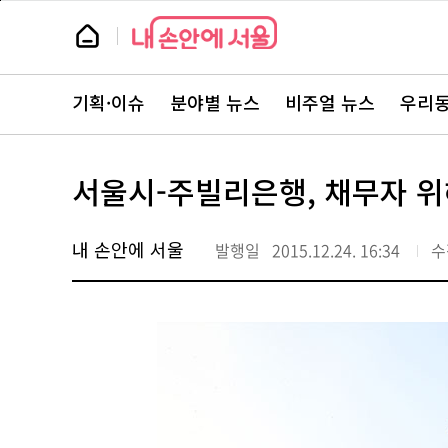
본
페
문
이
뉴
바
지
스
로
상
룸
가
단
뉴
기
으
스
로
기획·이슈
분야별 뉴스
비주얼 뉴스
우리동
주
이
요
동
서
비
스
서울시-주빌리은행, 채무자 위
바
로
가
기
내 손안에 서울
발행일
2015.12.24. 16:34
수