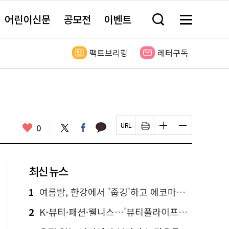
어린이신문
공모전
이벤트
검
메
색
뉴
창
전
열
체
팩트브리핑
레터구독
기
보
기
카
좋
트
페
0
페
인
글
글
카
위
이
아
이
쇄
자
자
오
터
스
요
지
하
크
크
톡
북
U
기
기
기
R
새
크
작
L
창
게
게
최신 뉴스
복
열
변
변
사
림
경
경
하
하
1
여름밤, 한강에서 '줍깅'하고 에코마일리지도 줍줍!
기
기
2
K-뷰티·패션·웰니스…'뷰티풀라이프인서울' 6일부터 사전 예약