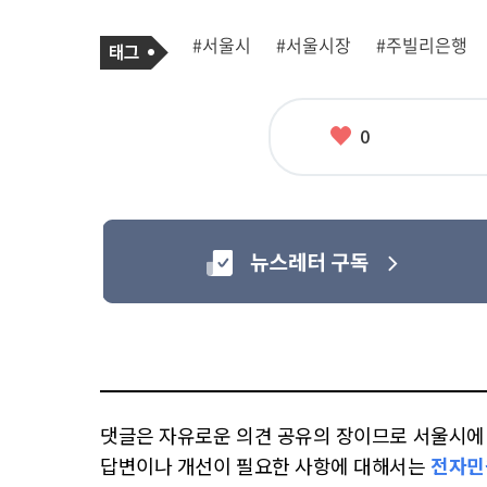
기
태
#서울시
#서울시장
#주빌리은행
사
그
관
련
태
그
좋
0
아
요
댓글은 자유로운 의견 공유의 장이므로 서울시에 대
답변이나 개선이 필요한 사항에 대해서는
전자민