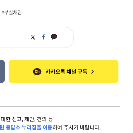
#부실채권
카
트
페
카
위
이
오
터
스
톡
북
한 신고, 제안, 건의 등
원 응답소 누리집을 이용
하여 주시기 바랍니다.