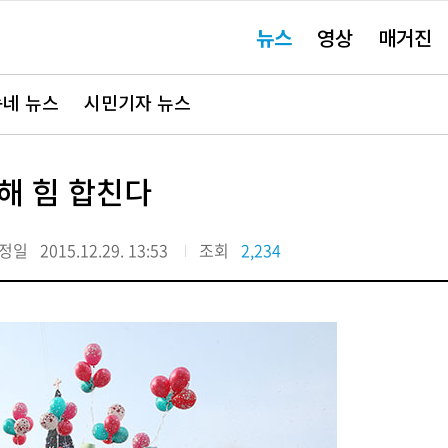
주
뉴스
영상
매거진
요
서
비
스
바
네 뉴스
시민기자 뉴스
로
가
기"
해 힘 합친다
정일
2015.12.29. 13:53
조회
2,234