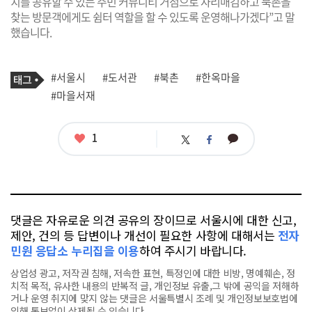
치를 공유할 수 있는 주민 커뮤니티 거점으로 자리매김하고 북촌을
찾는 방문객에게도 쉼터 역할을 할 수 있도록 운영해나가겠다”고 말
했습니다.
기
태
#서울시
#도서관
#북촌
#한옥마을
사
그
관
#마을서재
련
태
그
좋
1
카
트
페
아
카
위
이
요
오
터
스
톡
북
댓글은 자유로운 의견 공유의 장이므로 서울시에 대한 신고,
제안, 건의 등 답변이나 개선이 필요한 사항에 대해서는
전자
민원 응답소 누리집을 이용
하여 주시기 바랍니다.
상업성 광고, 저작권 침해, 저속한 표현, 특정인에 대한 비방, 명예훼손, 정
치적 목적, 유사한 내용의 반복적 글, 개인정보 유출,그 밖에 공익을 저해하
거나 운영 취지에 맞지 않는 댓글은 서울특별시 조례 및 개인정보보호법에
의해 통보없이 삭제될 수 있습니다.