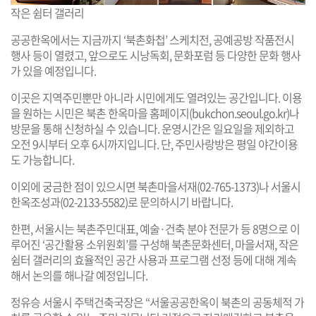
작은 쉼터 갤러리
공공한옥에서는 지금까지 ‘북촌화첩’ 스케치전, 공예공방 작품전시
행사 등이 열렸고, 앞으로도 시낭독회, 문화포럼 등 다양한 문화 행사
가 있을 예정입니다.
이곳은 지역주민뿐만 아니라 시민에게도 열려있는 공간입니다. 이용
을 원하는 시민은 북촌 한옥마을 홈페이지(
bukchon.seoul.go.kr
)나
방문을 통해 신청하실 수 있습니다. 운영시간은 일요일을 제외하고
오전 9시부터 오후 6시까지입니다. 단, 주민사랑방은 평일 야간이용
도 가능합니다.
이외에 궁금한 점이 있으시면 북촌마을서재(02-765-1373)나 서울시
한옥조성과(02-2133-5582)로 문의하시기 바랍니다.
한편, 서울시는 북촌주민대표, 예술·건축 분야 전문가 등 8명으로 이
루어진 ‘공간활용 소위원회’를 구성해 북촌문화센터, 마을서재, 작은
쉼터 갤러리의 효율적인 공간 사용과 프로그램 선정 등에 대해 계속
해서 논의를 해나갈 예정입니다.
정유승 서울시 주택건축국장은 “서울공공한옥이 북촌의 공동체적 가