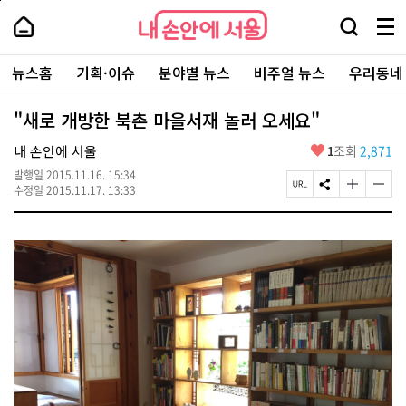
본
페
내
문
이
내
손
검
메
바
지
손
안
색
뉴
로
상
안
주
에
창
전
가
단
에
뉴스홈
기획·이슈
분야별 뉴스
비주얼 뉴스
우리동네
요
서
열
체
기
으
서
서
울
기
보
로
울
비
기
이
-
"새로 개방한 북촌 마을서재 놀러 오세요"
스
동
서
바
울
좋
내 손안에 서울
1
조회
2,871
로
시
아
가
대
발행일
2015.11.16. 15:34
요
기
페
S
글
글
표
수정일
2015.11.17. 13:33
이
N
자
자
소
지
S
크
크
통
U
공
기
기
포
R
유
크
작
털
L
하
게
게
복
기
변
변
사
경
경
하
하
기
기