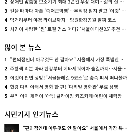
2
장애인 맞춤형 보조기기 최대 3년간 무상 대여…삶의 질 높인다
3
걸을 때마다 아픈 '족저근막염'…무작정 참지 말고 '이것' 해보세요!
4
먹거리부터 야경 라이브까지…망원한강공원 알짜 코스
5
시민이 사랑한 '찐' 로컬 명소 어디? '서울에디션25' 추천 코스
많이 본 뉴스
1
"편의점인데 아무것도 안 팔아요" 서울에서 가장 특별한 편의점의 정체
2
주황색 리본 따라 한강부터 메타세쿼이아 숲길까지…서울둘레길 15코스
3
이것이 천연 냉방! '서울둘레길 9코스'로 숲속 피서 떠나볼까
4
한강 다리 아래서 영화 한 편! '다리밑 영화관' 무료 상영
5
우리 아이 체력이 쑥쑥! 클라이밍 키즈카페·어린이 체력장
시민기자 인기뉴스
"편의점인데 아무것도 안 팔아요" 서울에서 가장 특별