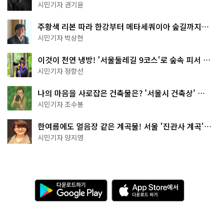
한 편의점의 정체
시민기자 권기윤
주황색 리본 따라 한강부터 메타세쿼이아 숲길까지…
서울둘레길 15코스
시민기자 박상현
이것이 천연 냉방! '서울둘레길 9코스'로 숲속 피서 떠
나볼까
시민기자 정향선
나의 마음을 사로잡은 건축물은? '서울시 건축상' 수
상작 공개!
시민기자 조수봉
한여름에도 얼음장 같은 계곡물! 서울 '진관사 계곡'이
천국이네~
시민기자 양지영
다
A
운
p
로
p
드
S
하
t