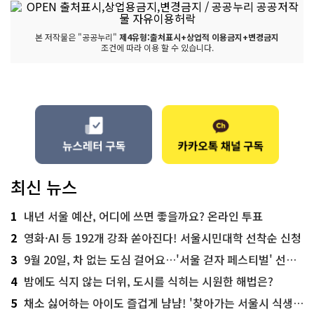
본 저작물은 "공공누리"
제4유형:출처표시+상업적 이용금지+변경금지
조건에 따라 이용 할 수 있습니다.
최신 뉴스
1
내년 서울 예산, 어디에 쓰면 좋을까요? 온라인 투표
2
영화·AI 등 192개 강좌 쏟아진다! 서울시민대학 선착순 신청
3
9월 20일, 차 없는 도심 걸어요…'서울 걷자 페스티벌' 선착순 5천명
4
밤에도 식지 않는 더위, 도시를 식히는 시원한 해법은?
5
채소 싫어하는 아이도 즐겁게 냠냠! '찾아가는 서울시 식생활 교육' 현장