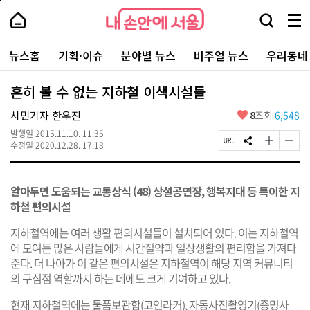
본
페
내
문
이
내
손
검
메
바
지
손
안
색
뉴
로
상
안
주
에
창
전
가
단
에
뉴스홈
기획·이슈
분야별 뉴스
비주얼 뉴스
우리동네
요
서
열
체
기
으
서
서
울
기
보
로
울
비
기
이
-
흔히 볼 수 없는 지하철 이색시설들
스
동
서
바
울
좋
시민기자 한우진
8
조회
6,548
로
시
아
가
대
발행일
2015.11.10. 11:35
요
기
페
S
글
글
표
수정일
2020.12.28. 17:18
이
N
자
자
소
지
S
크
크
통
U
공
기
기
포
알아두면 도움되는 교통상식 (48) 상설공연장, 행복지대 등 특이한 지
R
유
크
작
털
L
하
게
게
하철 편의시설
복
기
변
변
사
경
경
지하철역에는 여러 생활 편의시설들이 설치되어 있다. 이는 지하철역
하
하
에 모여든 많은 사람들에게 시간절약과 일상생활의 편리함을 가져다
기
기
준다. 더 나아가 이 같은 편의시설은 지하철역이 해당 지역 커뮤니티
의 구심점 역할까지 하는 데에도 크게 기여하고 있다.
현재 지하철역에는 물품보관함(코인라커), 자동사진촬영기(증명사