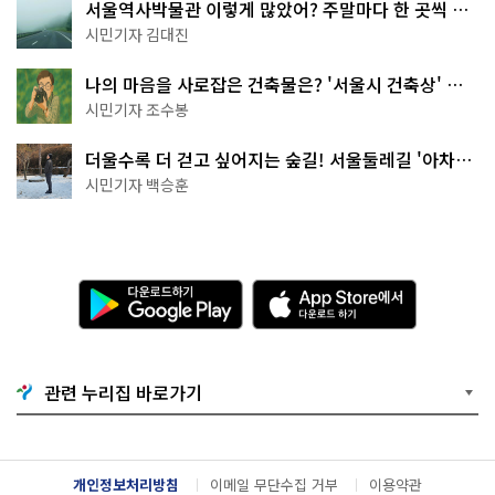
서울역사박물관 이렇게 많았어? 주말마다 한 곳씩 떠
나는 역사 산책
시민기자 김대진
나의 마음을 사로잡은 건축물은? '서울시 건축상' 수
상작 공개!
시민기자 조수봉
더울수록 더 걷고 싶어지는 숲길! 서울둘레길 '아차산
코스'
시민기자 백승훈
다
A
운
p
로
p
드
S
하
t
기
o
관련 누리집 바로가기
G
r
o
e
o
에
g
서
l
다
개인정보처리방침
이메일 무단수집 거부
이용약관
e
운