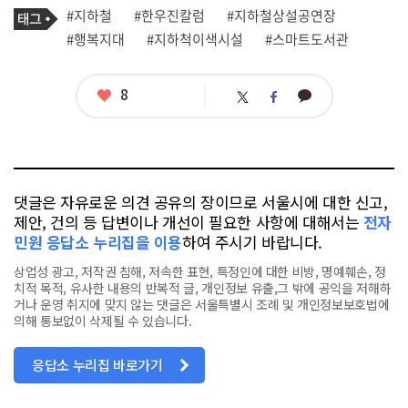
기
태
#지하철
#한우진칼럼
#지하철상설공연장
사
그
관
#행복지대
#지하척이색시설
#스마트도서관
련
태
그
좋
8
카
트
페
아
카
위
이
요
오
터
스
톡
북
댓글은 자유로운 의견 공유의 장이므로 서울시에 대한 신고,
제안, 건의 등 답변이나 개선이 필요한 사항에 대해서는
전자
민원 응답소 누리집을 이용
하여 주시기 바랍니다.
상업성 광고, 저작권 침해, 저속한 표현, 특정인에 대한 비방, 명예훼손, 정
치적 목적, 유사한 내용의 반복적 글, 개인정보 유출,그 밖에 공익을 저해하
거나 운영 취지에 맞지 않는 댓글은 서울특별시 조례 및 개인정보보호법에
의해 통보없이 삭제될 수 있습니다.
응답소 누리집 바로가기