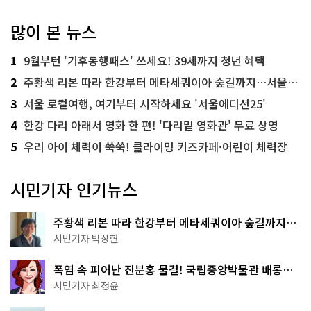
많이 본 뉴스
1
9월부턴 '기후동행패스' 쓰세요! 39세까지 청년 혜택
2
주황색 리본 따라 한강부터 메타세쿼이아 숲길까지…서울둘레길 15코스
3
서울 로컬여행, 여기부터 시작하세요 '서울에디션25'
4
한강 다리 아래서 영화 한 편! '다리밑 영화관' 무료 상영
5
우리 아이 체력이 쑥쑥! 클라이밍 키즈카페·어린이 체력장
시민기자 인기뉴스
주황색 리본 따라 한강부터 메타세쿼이아 숲길까지…
서울둘레길 15코스
시민기자 박상현
폭염 속 피어난 진분홍 물결! 국립중앙박물관 배롱나
무 명소
시민기자 최정윤