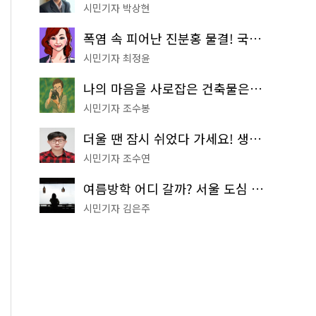
시민기자 박상현
폭염 속 피어난 진분홍 물결! 국립중앙박물관 배롱나무 명소
시민기자 최정윤
나의 마음을 사로잡은 건축물은? '서울시 건축상' 수상작 공개!
시민기자 조수봉
더울 땐 잠시 쉬었다 가세요! 생수 냉장고부터 해피소·무더위쉼터까지
시민기자 조수연
여름방학 어디 갈까? 서울 도심 무료 실내 여행 코스 추천
시민기자 김은주