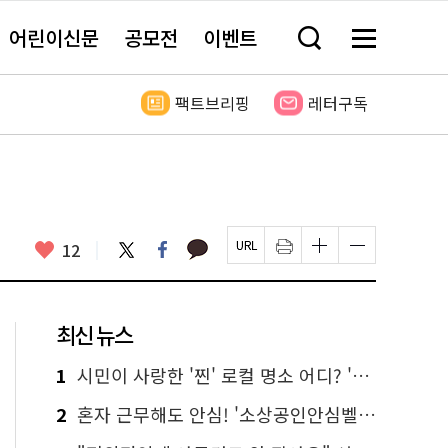
어린이신문
공모전
이벤트
검
메
색
뉴
창
전
열
체
팩트브리핑
레터구독
기
보
기
카
좋
트
페
12
페
인
글
글
카
위
이
아
이
쇄
자
자
오
터
스
요
지
하
크
크
톡
북
U
기
기
기
R
새
크
작
L
창
게
게
최신 뉴스
복
열
변
변
사
림
경
경
하
하
1
시민이 사랑한 '찐' 로컬 명소 어디? '서울에디션25' 추천 코스
기
기
2
혼자 근무해도 안심! '소상공인안심벨' 신청하세요