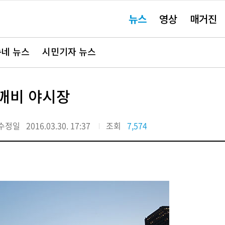
주
뉴스
영상
매거진
요
서
비
스
바
네 뉴스
시민기자 뉴스
로
가
기"
깨비 야시장
수정일
2016.03.30. 17:37
조회
7,574