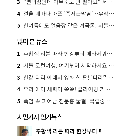
3
"편의점인데 아무것도 안 팔아요" 서울에서 가장 특별한 편의점의 정체
4
걸을 때마다 아픈 '족저근막염'…무작정 참지 말고 '이것' 해보세요!
5
한여름에도 얼음장 같은 계곡물! 서울 '진관사 계곡'이 천국이네~
많이 본 뉴스
1
주황색 리본 따라 한강부터 메타세쿼이아 숲길까지…서울둘레길 15코스
2
서울 로컬여행, 여기부터 시작하세요 '서울에디션25'
3
한강 다리 아래서 영화 한 편! '다리밑 영화관' 무료 상영
4
우리 아이 체력이 쑥쑥! 클라이밍 키즈카페·어린이 체력장
5
폭염 속 피어난 진분홍 물결! 국립중앙박물관 배롱나무 명소
시민기자 인기뉴스
주황색 리본 따라 한강부터 메타세쿼이아 숲길까지…서울둘레길 15코스