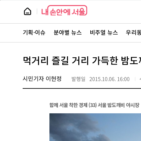
본
페
문
이
뉴
바
지
스
로
상
룸
가
단
뉴
기
으
스
로
기획·이슈
분야별 뉴스
비주얼 뉴스
우리동
주
이
요
동
서
비
스
먹거리 즐길 거리 가득한 밤도
바
로
가
기
시민기자 이현정
발행일
2015.10.06. 16:00
함께 서울 착한 경제 (33) 서울 밤도깨비 야시장