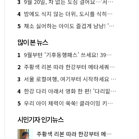
3
9월 20일, 차 없는 도심 걸어요…'서울 걷자 페스티벌' 선착순 5천명
4
밤에도 식지 않는 더위, 도시를 식히는 시원한 해법은?
5
채소 싫어하는 아이도 즐겁게 냠냠! '찾아가는 서울시 식생활 교육' 현장
많이 본 뉴스
1
9월부턴 '기후동행패스' 쓰세요! 39세까지 청년 혜택
2
주황색 리본 따라 한강부터 메타세쿼이아 숲길까지…서울둘레길 15코스
3
서울 로컬여행, 여기부터 시작하세요 '서울에디션25'
4
한강 다리 아래서 영화 한 편! '다리밑 영화관' 무료 상영
5
우리 아이 체력이 쑥쑥! 클라이밍 키즈카페·어린이 체력장
시민기자 인기뉴스
주황색 리본 따라 한강부터 메타세쿼이아 숲길까지…서울둘레길 15코스