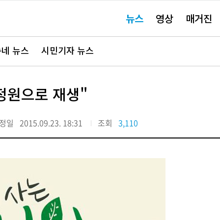
주
뉴스
영상
매거진
요
서
비
스
바
네 뉴스
시민기자 뉴스
로
가
기"
 정원으로 재생"
정일
2015.09.23. 18:31
조회
3,110