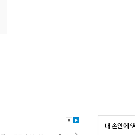
내
손
안
에