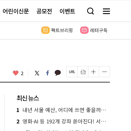
어린이신문
공모전
이벤트
검
메
색
뉴
창
전
열
체
팩트브리핑
레터구독
기
보
기
카
좋
트
페
2
페
인
글
글
카
위
이
아
이
쇄
자
자
오
터
스
요
지
하
크
크
톡
북
U
기
기
기
R
새
크
작
L
창
게
게
최신 뉴스
복
열
변
변
사
림
경
경
하
하
1
내년 서울 예산, 어디에 쓰면 좋을까요? 온라인 투표
기
기
2
영화·AI 등 192개 강좌 쏟아진다! 서울시민대학 선착순 신청