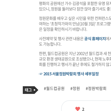
평화의 공원에선 가수 김광석을 포함한 유명 뮤
있으니, 정원을 둘러보다 잠깐 앉아 즐기셔도 좋
정원문화를 배우고 싶은 시민을 위한 컨퍼런스도
여하는 ‘초청작가와의 만남(10월 3일)’ 프로
은 일정을 확인하시기 바랍니다.
사전예약 및 행사 관련 내용은
공식 홈페이지
에서
도 가능합니다.
한편, 월드컵공원은 지난 2002년 월드컵과 새
규모 환경 생태공원으로 조성됐으나, 현재 노후
회를 진행하고 행사가 끝난 후에도 철거하지 않
☞ 2015 서울정원박람회 행사 세부일정
기
태
#월드컵공원
#정원
#정원박람회
사
그
관
련
태
그
좋
2