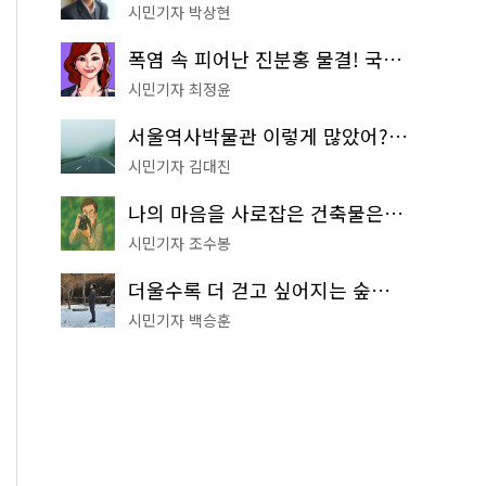
시민기자 박상현
폭염 속 피어난 진분홍 물결! 국립중앙박물관 배롱나무 명소
시민기자 최정윤
서울역사박물관 이렇게 많았어? 주말마다 한 곳씩 떠나는 역사 산책
시민기자 김대진
나의 마음을 사로잡은 건축물은? '서울시 건축상' 수상작 공개!
시민기자 조수봉
더울수록 더 걷고 싶어지는 숲길! 서울둘레길 '아차산 코스'
시민기자 백승훈