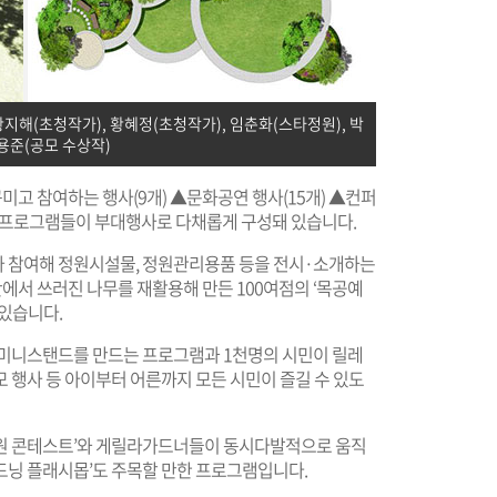
황지해(초청작가), 황혜정(초청작가), 임춘화(스타정원), 박
용준(공모 수상작)
미고 참여하는 행사(9개) ▲문화공연 행사(15개) ▲컨퍼
는 프로그램들이 부대행사로 다채롭게 구성돼 있습니다.
가 참여해 정원시설물, 정원관리용품 등을 전시·소개하는
산에서 쓰러진 나무를 재활용해 만든 100여점의 ‘목공예
 있습니다.
 미니스탠드를 만드는 프로그램과 1천명의 시민이 릴레
 행사 등 아이부터 어른까지 모든 시민이 즐길 수 있도
정원 콘테스트’와 게릴라가드너들이 동시다발적으로 움직
드닝 플래시몹’도 주목할 만한 프로그램입니다.