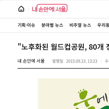
본
페
문
이
뉴
바
지
스
로
상
룸
가
단
뉴
기
으
스
로
기획·이슈
분야별 뉴스
비주얼 뉴스
우리동
주
이
요
동
서
비
스
"노후화된 월드컵공원, 80개
바
로
가
기
내 손안에 서울
발행일
2015.09.23. 13:23
수