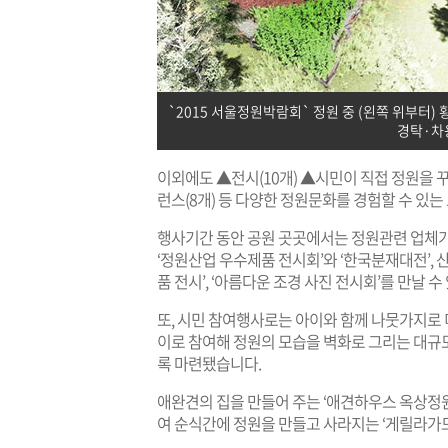
`2015 서울정원박람회` 정원 중 (왼쪽 위부터) 
경탁·차
이외에도 ▲전시(10개) ▲시민이 직접 정원을 꾸
런스(8개) 등 다양한 정원문화를 경험할 수 있
행사기간 동안 공원 곳곳에서는 정원관련 업체
‘정원산업 우수제품 전시회’와 ‘한국분재대전’, 
품 전시’, ‘아름다운 조경 사진 전시회’를 만날 수
또, 시민 참여행사로는 아이와 함께 나뭇가지로
이로 참여해 정원의 모습을 벽화로 그리는 대규모
록 마련됐습니다.
애완견의 집을 만들어 주는 ‘애견하우스 옥상
여 순식간에 정원을 만들고 사라지는 ‘게릴라가