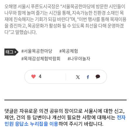
오해영 서울시 푸른도시국장은 “서울목공한마당에 방문한 시민들이
나무와 함께 놀며 즐기는 시간을 통해, 지속가능한 친환경 소재인 목
재에 친숙해지는 기회가 되길 바란다”며, “이번 행사를 통해 목재이용
을 증진하고, 목공문화가 활성화 될 수 있도록 최선을 다해 운영하겠
다”고 말했습니다.
기
태
#서울목공한마당
#목공체험
사
그
관
#목재감성체험박람회
#나무야놀자
련
태
그
좋
4
카
트
페
아
카
위
이
요
오
터
스
톡
북
댓글은 자유로운 의견 공유의 장이므로 서울시에 대한 신고,
제안, 건의 등 답변이나 개선이 필요한 사항에 대해서는
전자
민원 응답소 누리집을 이용
하여 주시기 바랍니다.