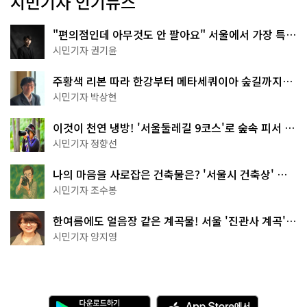
시민기자 인기뉴스
"편의점인데 아무것도 안 팔아요" 서울에서 가장 특별
한 편의점의 정체
시민기자 권기윤
주황색 리본 따라 한강부터 메타세쿼이아 숲길까지…
서울둘레길 15코스
시민기자 박상현
이것이 천연 냉방! '서울둘레길 9코스'로 숲속 피서 떠
나볼까
시민기자 정향선
나의 마음을 사로잡은 건축물은? '서울시 건축상' 수
상작 공개!
시민기자 조수봉
한여름에도 얼음장 같은 계곡물! 서울 '진관사 계곡'이
천국이네~
시민기자 양지영
다
A