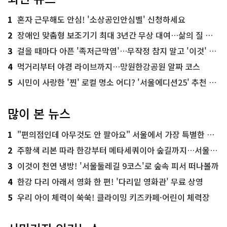
1
혼자 근무해도 안심! '소상공인안심벨' 신청하세요
2
장애인 맞춤형 보조기기 최대 3년간 무상 대여…삶의 질 높인다
3
걸을 때마다 아픈 '족저근막염'…무작정 참지 말고 '이것' 해보세요!
4
먹거리부터 야경 라이브까지…망원한강공원 알짜 코스
5
시민이 사랑한 '찐' 로컬 명소 어디? '서울에디션25' 추천 코스
많이 본 뉴스
1
"편의점인데 아무것도 안 팔아요" 서울에서 가장 특별한 편의점의 정체
2
주황색 리본 따라 한강부터 메타세쿼이아 숲길까지…서울둘레길 15코스
3
이것이 천연 냉방! '서울둘레길 9코스'로 숲속 피서 떠나볼까
4
한강 다리 아래서 영화 한 편! '다리밑 영화관' 무료 상영
5
우리 아이 체력이 쑥쑥! 클라이밍 키즈카페·어린이 체력장