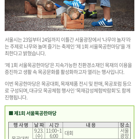
서울시는 23일부터 24일까지 이틀간 서울광장에서 ‘나무야 놀자’라
는 주제로 나무와 놀며 즐기는 축제인 ‘제 1회 서울목공한마당’을 개
최한다고 밝혔습니다.
‘제 1회 서울목공한마당’은 지속가능한 친환경소재인 목재의 이용을
증진하고 생활 속 목공문화를 활성화하고자 열리는 행사입니다.
이번 목공한마당은 목공대회, 목재제품 전시 및 판매, 목공포럼 등으
로 구성되며, 대규모 목공체험 행사인 ‘목재감성체험박람회'도 함께
진행됩니다.
■ 제1회 서울목공한마당
행 사 명
날 짜
시 간
내 용
장 소
9.23.
11:00~1
서울
대회
(수)
6:00
광장
목공대회,