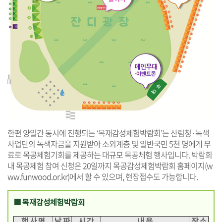
한편 양일간 동시에 진행되는 ‘목재감성체험박람회’는 산림청·녹색
사업단의 녹색자금을 지원받아 소외계층 및 일반국민 5천 명에게 무
료로 목공체험기회를 제공하는 대규모 목공체험 행사입니다. 박람회
내 목공체험 참여 신청은 20일까지 목공감성체험박람회 홈페이지(
w
ww.funwood.or.kr
)에서 할 수 있으며, 현장접수도 가능합니다.
■ 목재감성체험박람회
행 사 명
날 짜
시 간
내 용
장 소