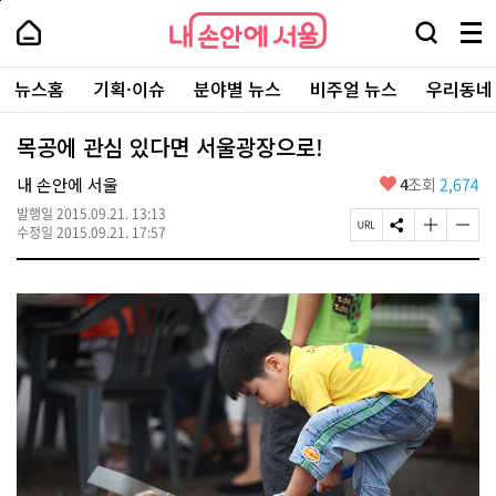
본
페
내
문
이
내
손
검
메
바
지
손
안
색
뉴
로
상
안
주
에
창
전
가
단
에
뉴스홈
기획·이슈
분야별 뉴스
비주얼 뉴스
우리동네
요
서
열
체
기
으
서
서
울
기
보
로
울
비
기
이
-
목공에 관심 있다면 서울광장으로!
스
동
서
바
울
좋
내 손안에 서울
4
조회
2,674
로
시
아
가
대
발행일
2015.09.21. 13:13
요
기
페
S
글
글
표
수정일
2015.09.21. 17:57
이
N
자
자
소
지
S
크
크
통
U
공
기
기
포
R
유
크
작
털
L
하
게
게
복
기
변
변
사
경
경
하
하
기
기