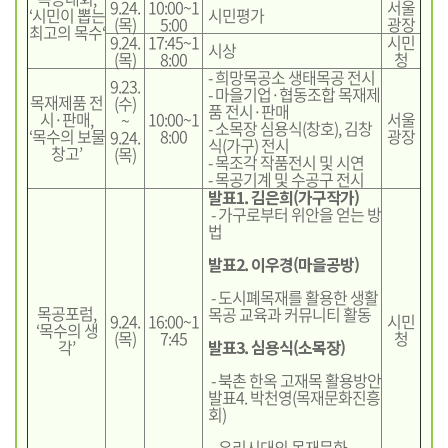
9.24.
10:00~1
서울
‘시민이 뽑는
시민평가
(목)
5:00
광장
최고의 목수‘
9.24.
17:45~1
시민
시상
(목)
8:00
청
- 희망목공소 생태목공 전시
9.23.
- 마을기업·협동조합 목재제
목재제품 전
(수)
품 전시·판매
시·판매,
10:00~1
서울
~
- 소목장 심용식(창호), 김창
‘목수의 보물
8:00
광장
9.24.
식(가구) 전시
창고’
(목)
- 목조각 작품전시 및 시연
- 목공기계 및 수공구 전시
발표1. 김은희(가구작가)
- 가구로부터 위안을 얻는 방
법
발표2. 이우경(마을공방)
- 도시폐목재를 활용한 생활
목공포럼,
목공 교육과 커뮤니티 활동
9.24.
16:00~1
시민
‘목수의 생
(목)
7:45
청
각’
발표3. 심용식(소목장)
- 북촌 한옥 고재목 활용방안
발표4. 박천영(목재문화진흥
회)
- 우리시대의 목재문화