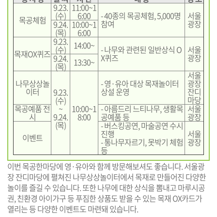
9.23.
11:00~1
(수)
6:00
- 40종의 목공체험, 5,000명
서울
목공체험
참여
광장
9.24.
10:00~1
(목)
6:00
9.23.
14:00~
(수)
- 나무와 관련된 일반상식 O
서울
목재OX퀴즈
X퀴즈
광장
9.24.
13:30~
(목)
서울
나무상상놀
- 영·유아 대상 목재놀이터
광장
이터
상설 운영
잔디
9.23.
마당
(수)
목공예품 전
~
10:00~1
- 아름드리 느티나무, 생활목
서울
시
9.24.
8:00
공예품 등
광장
(목)
- 버스킹공연, 마술공연 수시
진행
서울
이벤트
- 통나무자르기, 못박기 체험
광장
등
이번 목공한마당에 영·유아와 함께 방문해보셔도 좋습니다. 서울광
장 잔디마당에 펼쳐진 나무상상놀이터에서 목재로 만들어진 다양한
놀이를 즐길 수 있습니다. 또한 나무에 대한 상식을 뽐내고 마루시공
권, 친환경 아이가구 등 푸짐한 상품도 받을 수 있는 목재 OX카드가
열리는 등 다양한 이벤트도 마련돼 있습니다.