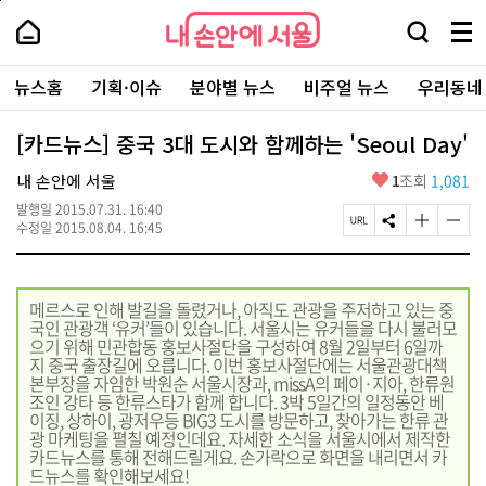
본
페
내
문
이
내
손
검
메
바
지
손
안
색
뉴
로
상
안
주
에
창
전
가
단
에
뉴스홈
기획·이슈
분야별 뉴스
비주얼 뉴스
우리동네
요
서
열
체
기
으
서
서
울
기
보
로
울
비
기
이
-
[카드뉴스] 중국 3대 도시와 함께하는 'Seoul Day'
스
동
서
바
울
좋
내 손안에 서울
1
조회
1,081
로
시
아
가
대
발행일
2015.07.31. 16:40
요
기
페
S
글
글
표
수정일
2015.08.04. 16:45
이
N
자
자
소
지
S
크
크
통
U
공
기
기
포
R
유
크
작
털
메르스로 인해 발길을 돌렸거나, 아직도 관광을 주저하고 있는 중
L
하
게
게
국인 관광객 ‘유커’들이 있습니다. 서울시는 유커들을 다시 불러모
복
기
변
변
으기 위해 민관합동 홍보사절단을 구성하여 8월 2일부터 6일까
사
경
경
지 중국 출장길에 오릅니다. 이번 홍보사절단에는 서울관광대책
하
하
본부장을 자임한 박원순 서울시장과, missA의 페이·지아, 한류원
기
기
조인 강타 등 한류스타가 함께 합니다. 3박 5일간의 일정동안 베
이징, 상하이, 광저우등 BIG3 도시를 방문하고, 찾아가는 한류 관
광 마케팅을 펼칠 예정인데요. 자세한 소식을 서울시에서 제작한
카드뉴스를 통해 전해드릴게요. 손가락으로 화면을 내리면서 카
드뉴스를 확인해보세요!