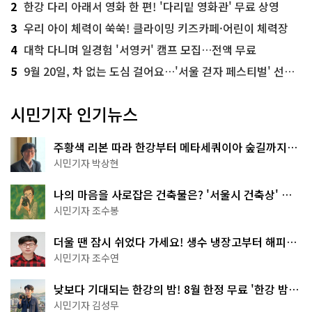
2
한강 다리 아래서 영화 한 편! '다리밑 영화관' 무료 상영
3
우리 아이 체력이 쑥쑥! 클라이밍 키즈카페·어린이 체력장
4
대학 다니며 일경험 '서영커' 캠프 모집…전액 무료
5
9월 20일, 차 없는 도심 걸어요…'서울 걷자 페스티벌' 선착순 5천명
시민기자 인기뉴스
주황색 리본 따라 한강부터 메타세쿼이아 숲길까지…
서울둘레길 15코스
시민기자 박상현
나의 마음을 사로잡은 건축물은? '서울시 건축상' 수
상작 공개!
시민기자 조수봉
더울 땐 잠시 쉬었다 가세요! 생수 냉장고부터 해피소
·무더위쉼터까지
시민기자 조수연
낮보다 기대되는 한강의 밤! 8월 한정 무료 '한강 밤
핑' 예약은?
시민기자 김성무