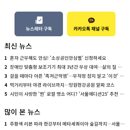
최신 뉴스
1
혼자 근무해도 안심! '소상공인안심벨' 신청하세요
2
장애인 맞춤형 보조기기 최대 3년간 무상 대여…삶의 질 높인다
3
걸을 때마다 아픈 '족저근막염'…무작정 참지 말고 '이것' 해보세요!
4
먹거리부터 야경 라이브까지…망원한강공원 알짜 코스
5
시민이 사랑한 '찐' 로컬 명소 어디? '서울에디션25' 추천 코스
많이 본 뉴스
1
주황색 리본 따라 한강부터 메타세쿼이아 숲길까지…서울둘레길 15코스