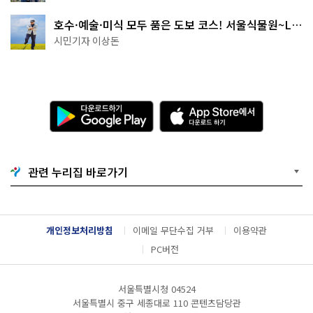
호수·예술·미식 모두 품은 도보 코스! 서울식물원~LG
아트센터~마곡테라스거리
시민기자 이상돈
다
A
운
p
로
p
드
S
하
t
기
o
관련 누리집 바로가기
G
r
o
e
o
에
g
서
l
다
개인정보처리방침
이메일 무단수집 거부
이용약관
e
운
P
로
PC버전
l
드
a
하
y
기
서울특별시청 04524
서울특별시 중구 세종대로 110 콘텐츠담당관