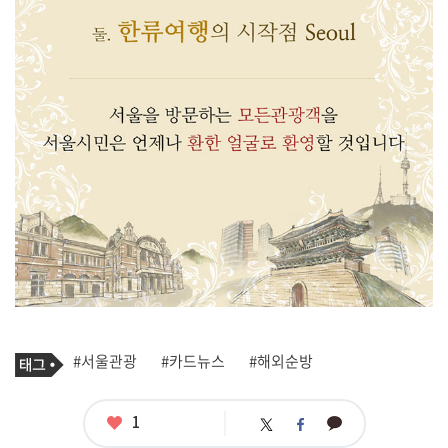
기
태
#서울관광
#카드뉴스
#해외순방
사
그
관
련
태
좋
1
카
트
페
그
아
카
위
이