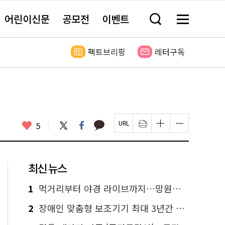
어린이신문
공모전
이벤트
검
메
색
뉴
창
전
열
체
팩트브리핑
레터구독
기
보
기
카
좋
트
페
5
페
인
글
글
카
위
이
아
이
쇄
자
자
오
터
스
요
지
하
크
크
톡
북
U
기
기
기
R
새
크
작
L
창
게
게
최신 뉴스
복
열
변
변
사
림
경
경
하
하
1
먹거리부터 야경 라이브까지…망원한강공원 알짜 코스
기
기
2
장애인 맞춤형 보조기기 최대 3년간 무상 대여…삶의 질 높인다