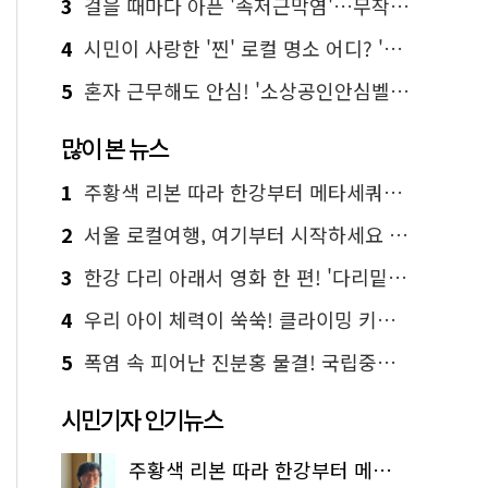
3
걸을 때마다 아픈 '족저근막염'…무작정 참지 말고 '이것' 해보세요!
4
시민이 사랑한 '찐' 로컬 명소 어디? '서울에디션25' 추천 코스
5
혼자 근무해도 안심! '소상공인안심벨' 신청하세요
많이 본 뉴스
1
주황색 리본 따라 한강부터 메타세쿼이아 숲길까지…서울둘레길 15코스
2
서울 로컬여행, 여기부터 시작하세요 '서울에디션25'
3
한강 다리 아래서 영화 한 편! '다리밑 영화관' 무료 상영
4
우리 아이 체력이 쑥쑥! 클라이밍 키즈카페·어린이 체력장
5
폭염 속 피어난 진분홍 물결! 국립중앙박물관 배롱나무 명소
시민기자 인기뉴스
주황색 리본 따라 한강부터 메타세쿼이아 숲길까지…서울둘레길 15코스