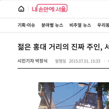
본
페
문
이
뉴
바
지
스
로
상
룸
가
단
뉴
기
으
스
로
기획·이슈
분야별 뉴스
비주얼 뉴스
우리동
주
이
요
동
서
비
스
젊은 홍대 거리의 진짜 주인,
바
로
가
기
시민기자 박장식
발행일
2015.07.01. 15:33