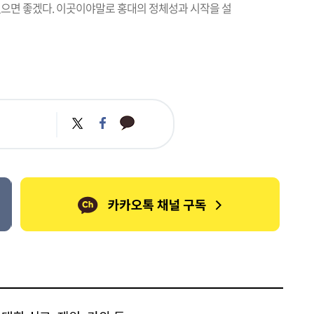
으면 좋겠다. 이곳이야말로 홍대의 정체성과 시작을 설
카
트
페
카
위
이
오
터
스
톡
북