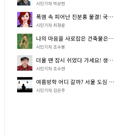
시민기자 박상현
폭염 속 피어난 진분홍 물결! 국립중앙박물관 배롱나무 명소
시민기자 최정윤
나의 마음을 사로잡은 건축물은? '서울시 건축상' 수상작 공개!
시민기자 조수봉
더울 땐 잠시 쉬었다 가세요! 생수 냉장고부터 해피소·무더위쉼터까지
시민기자 조수연
여름방학 어디 갈까? 서울 도심 무료 실내 여행 코스 추천
시민기자 김은주