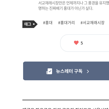
서교재래시장만은 언제까지나 그 풍경을 유지했
명하는 진짜배기 홍대가 아닌가 싶다.
기
태
#홍대
#홍대거리
#서교재래시장
사
그
관
련
태
그
좋
5
아
요