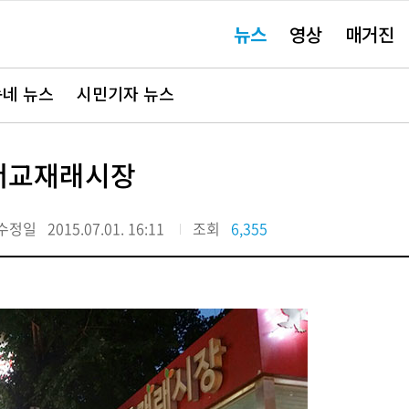
주
뉴스
영상
매거진
요
서
비
스
바
네 뉴스
시민기자 뉴스
로
가
기"
 서교재래시장
수정일
2015.07.01. 16:11
조회
6,355