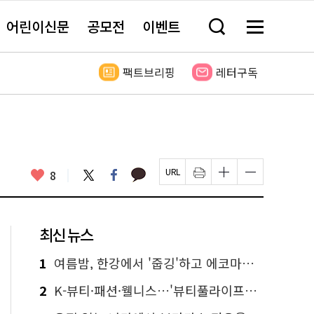
어린이신문
공모전
이벤트
검
메
색
뉴
창
전
열
체
팩트브리핑
레터구독
기
보
기
카
좋
트
페
8
페
인
글
글
카
위
이
아
이
쇄
자
자
오
터
스
요
지
하
크
크
톡
북
U
기
기
기
R
새
크
작
L
창
게
게
최신 뉴스
복
열
변
변
사
림
경
경
하
하
1
여름밤, 한강에서 '줍깅'하고 에코마일리지도 줍줍!
기
기
2
K-뷰티·패션·웰니스…'뷰티풀라이프인서울' 6일부터 사전 예약