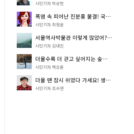
시민기자 박상현
폭염 속 피어난 진분홍 물결! 국립중앙박물관 배롱나무 명소
시민기자 최정윤
서울역사박물관 이렇게 많았어? 주말마다 한 곳씩 떠나는 역사 산책
시민기자 김대진
더울수록 더 걷고 싶어지는 숲길! 서울둘레길 '아차산 코스'
시민기자 백승훈
더울 땐 잠시 쉬었다 가세요! 생수 냉장고부터 해피소·무더위쉼터까지
시민기자 조수연