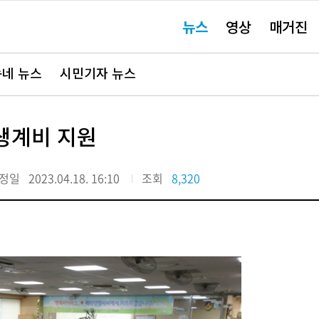
주
뉴스
영상
매거진
요
서
비
스
바
네 뉴스
시민기자 뉴스
로
가
기"
 생계비 지원
정일
2023.04.18. 16:10
조회
8,320