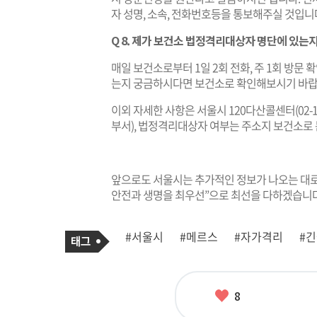
자 성명, 소속, 전화번호등을 통보해주실 것입니
Q 8. 제가 보건소 법정격리대상자 명단에 있는
매일 보건소로부터 1일 2회 전화, 주 1회 방문
는지 궁금하시다면 보건소로 확인해보시기 바랍
이외 자세한 사항은 서울시 120다산콜센터(02-
부서), 법정격리대상자 여부는 주소지 보건소로
앞으로도 서울시는 추가적인 정보가 나오는 대로
안전과 생명을 최우선”으로 최선을 다하겠습니다
기
태
#서울시
#메르스
#자가격리
#
사
그
관
련
태
그
좋
8
아