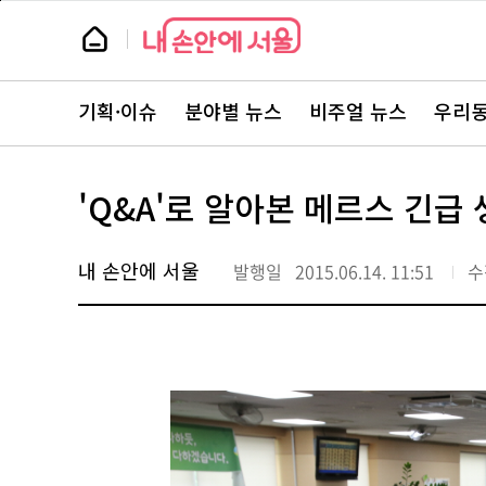
본
페
문
이
뉴
바
지
스
로
상
룸
가
단
뉴
기
으
스
로
기획·이슈
분야별 뉴스
비주얼 뉴스
우리동
주
이
요
동
서
비
스
'Q&A'로 알아본 메르스 긴급
바
로
가
기
내 손안에 서울
발행일
2015.06.14. 11:51
수