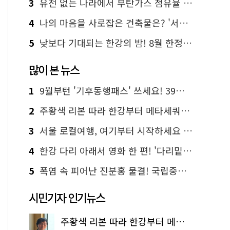
3
유전 없는 나라에서 부탄가스 점유율 1위 가능? Yes, I 'CAN'
4
나의 마음을 사로잡은 건축물은? '서울시 건축상' 수상작 공개!
5
낮보다 기대되는 한강의 밤! 8월 한정 무료 '한강 밤핑' 예약은?
많이 본 뉴스
1
9월부턴 '기후동행패스' 쓰세요! 39세까지 청년 혜택
2
주황색 리본 따라 한강부터 메타세쿼이아 숲길까지…서울둘레길 15코스
3
서울 로컬여행, 여기부터 시작하세요 '서울에디션25'
4
한강 다리 아래서 영화 한 편! '다리밑 영화관' 무료 상영
5
폭염 속 피어난 진분홍 물결! 국립중앙박물관 배롱나무 명소
시민기자 인기뉴스
주황색 리본 따라 한강부터 메타세쿼이아 숲길까지…서울둘레길 15코스