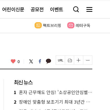
어린이신문
공모전
이벤트
검
메
색
뉴
창
전
열
체
팩트브리핑
레터구독
기
보
기
카
좋
트
페
0
페
인
글
글
카
위
이
아
이
쇄
자
자
오
터
스
요
지
하
크
크
톡
북
U
기
기
기
R
새
크
작
L
창
게
게
최신 뉴스
복
열
변
변
사
림
경
경
하
하
1
혼자 근무해도 안심! '소상공인안심벨' 신청하세요
기
기
2
장애인 맞춤형 보조기기 최대 3년간 무상 대여…삶의 질 높인다