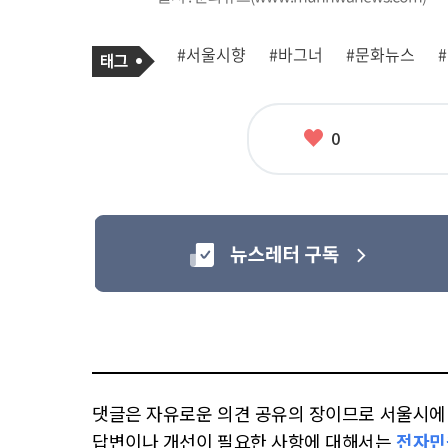
기
태
#서울시향
#바그너
#문화뉴스
사
그
관
련
태
그
좋
0
아
요
댓글은 자유로운 의견 공유의 장이므로 서울시에 대
답변이나 개선이 필요한 사항에 대해서는
전자민