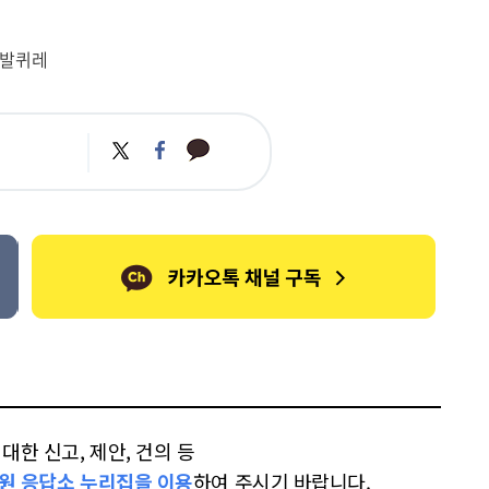
#발퀴레
카
트
페
카
위
이
오
터
스
톡
북
한 신고, 제안, 건의 등
원 응답소 누리집을 이용
하여 주시기 바랍니다.