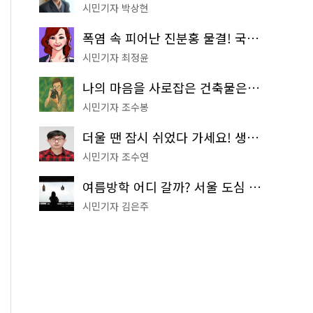
시민기자 박상현
폭염 속 피어난 진분홍 물결! 국립중앙박물관 배롱나무 명소
시민기자 최정윤
나의 마음을 사로잡은 건축물은? '서울시 건축상' 수상작 공개!
시민기자 조수봉
더울 땐 잠시 쉬었다 가세요! 생수 냉장고부터 해피소·무더위쉼터까지
시민기자 조수연
여름방학 어디 갈까? 서울 도심 무료 실내 여행 코스 추천
시민기자 김은주