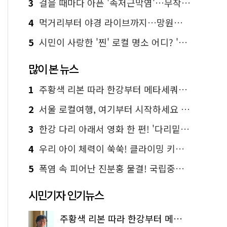
3
걸을 때마다 아픈 '족저근막염'…무작정 참지 말고 '이것' 해보세요!
4
먹거리부터 야경 라이브까지…망원한강공원 알짜 코스
5
시민이 사랑한 '찐' 로컬 명소 어디? '서울에디션25' 추천 코스
많이 본 뉴스
1
주황색 리본 따라 한강부터 메타세쿼이아 숲길까지…서울둘레길 15코스
2
서울 로컬여행, 여기부터 시작하세요 '서울에디션25'
3
한강 다리 아래서 영화 한 편! '다리밑 영화관' 무료 상영
4
우리 아이 체력이 쑥쑥! 클라이밍 키즈카페·어린이 체력장
5
폭염 속 피어난 진분홍 물결! 국립중앙박물관 배롱나무 명소
시민기자 인기뉴스
주황색 리본 따라 한강부터 메타세쿼이아 숲길까지…서울둘레길 15코스