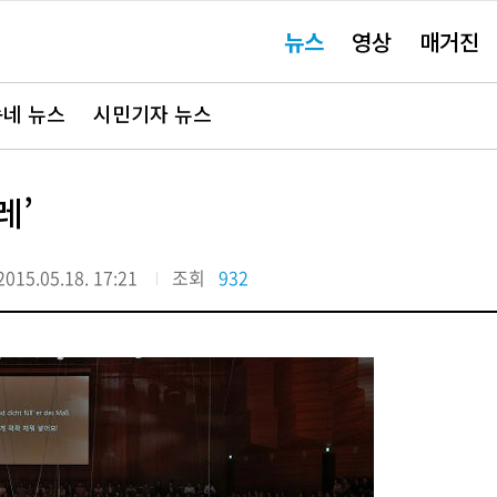
주
뉴스
영상
매거진
요
서
비
스
바
네 뉴스
시민기자 뉴스
로
가
기"
레’
2015.05.18. 17:21
조회
932