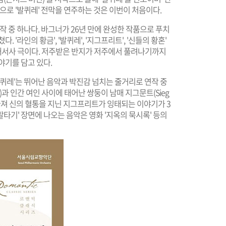
으로 '발퀴레' 전막을 연주하는 것은 이번이 처음이다.
작 중 하나다. 바그너가 26년 만에 완성한 작품으로 푸치
 '라인의 황금', '발퀴레', '지그프리트', '신들의 황혼'
 대서사 극이다. 저주받은 반지가 저주에서 풀려나기까지
야기를 담고 있다.
'발퀴레'는 뛰어난 음악과 박진감 넘치는 줄거리로 연작 중
)과 인간 여인 사이에 태어난 쌍둥이 남매 지그문트(Sieg
랑에 빠져 신의 혈통을 지닌 지그프리트가 잉태되는 이야기가 3
말타기' 장면에 나오는 음악은 영화 '지옥의 묵시록' 등의