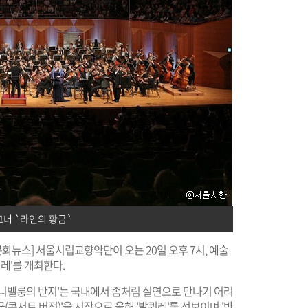
바그너 `라인의 황금`
화뉴스] 서울시립교향악단이 오는 20일 오후 7시, 예술
레'를 개최한다.
'니벨룽의 반지'는 국내에서 좀처럼 실연으로 만나기 어려
(콘서트 버전)'을 시작으로 올해 '발퀴레'를 선보이며 '반