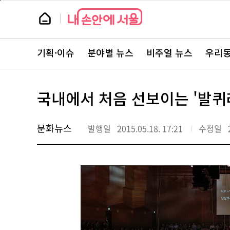
본
페
문
이
뉴
바
지
스
로
상
룸
가
단
뉴
기
으
스
로
기획·이슈
분야별 뉴스
비주얼 뉴스
우리동
주
이
요
동
서
비
스
국내에서 처음 선보이는 '발퀴
바
로
가
기
문화뉴스
발행일
2015.05.18. 17:21
수정일