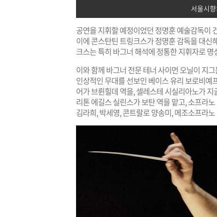
서울시향의
공연을 지휘할 예정이었던 정명훈 예술감독이 건
이에 콘스탄틴 트링크스가 정명훈 감독을 대신해
크스는 특히 바그너 해석에 정통한 지휘자로 명성
이와 함께 바그너 전문 테너 사이먼 오닐이 지그
인상적인 무대를 선보인 베이스 유리 보로비예프
어가 브륀힐데 역을, 셀레스테 시실리아노가 지글
리톤 에길스 실린스가 보탄 역을 맡고, 소프라노 
김라희, 박세영, 콘트랄로 양송미, 메조소프라노