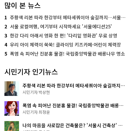
많이 본 뉴스
1
주황색 리본 따라 한강부터 메타세쿼이아 숲길까지…서울둘레길 15코스
2
서울 로컬여행, 여기부터 시작하세요 '서울에디션25'
3
한강 다리 아래서 영화 한 편! '다리밑 영화관' 무료 상영
4
우리 아이 체력이 쑥쑥! 클라이밍 키즈카페·어린이 체력장
5
폭염 속 피어난 진분홍 물결! 국립중앙박물관 배롱나무 명소
시민기자 인기뉴스
주황색 리본 따라 한강부터 메타세쿼이아 숲길까지…
서울둘레길 15코스
시민기자 박상현
폭염 속 피어난 진분홍 물결! 국립중앙박물관 배롱나
무 명소
시민기자 최정윤
나의 마음을 사로잡은 건축물은? '서울시 건축상' 수
상작 공개!