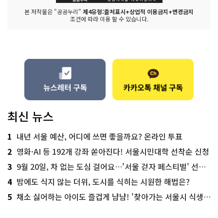
본 저작물은 "공공누리"
제4유형:출처표시+상업적 이용금지+변경금지
조건에 따라 이용 할 수 있습니다.
최신 뉴스
1
내년 서울 예산, 어디에 쓰면 좋을까요? 온라인 투표
2
영화·AI 등 192개 강좌 쏟아진다! 서울시민대학 선착순 신청
3
9월 20일, 차 없는 도심 걸어요…'서울 걷자 페스티벌' 선착순 5천명
4
밤에도 식지 않는 더위, 도시를 식히는 시원한 해법은?
5
채소 싫어하는 아이도 즐겁게 냠냠! '찾아가는 서울시 식생활 교육' 현장