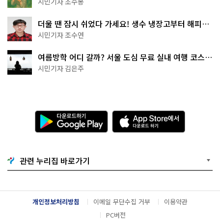
시민기자 조수봉
더울 땐 잠시 쉬었다 가세요! 생수 냉장고부터 해피소
·무더위쉼터까지
시민기자 조수연
여름방학 어디 갈까? 서울 도심 무료 실내 여행 코스
추천
시민기자 김은주
다
A
운
p
로
p
드
S
하
t
기
o
관련 누리집 바로가기
G
r
o
e
o
에
g
서
l
다
개인정보처리방침
이메일 무단수집 거부
이용약관
e
운
P
로
PC버전