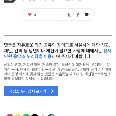
사
그
관
련
태
좋
2
카
트
페
그
아
카
위
이
요
오
터
스
톡
북
댓글은 자유로운 의견 공유의 장이므로 서울시에 대한 신고,
제안, 건의 등 답변이나 개선이 필요한 사항에 대해서는
전자
민원 응답소 누리집을 이용
하여 주시기 바랍니다.
상업성 광고, 저작권 침해, 저속한 표현, 특정인에 대한 비방, 명예훼손, 정
치적 목적, 유사한 내용의 반복적 글, 개인정보 유출,그 밖에 공익을 저해하
거나 운영 취지에 맞지 않는 댓글은 서울특별시 조례 및 개인정보보호법에
의해 통보없이 삭제될 수 있습니다.
응답소 누리집 바로가기