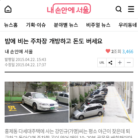
본
페
내
문
이
내
손
검
메
바
지
손
안
색
뉴
로
상
안
주
에
창
전
가
단
에
뉴스홈
기획·이슈
분야별 뉴스
비주얼 뉴스
우리동네
요
서
열
체
기
으
서
서
울
기
보
로
울
비
기
이
-
밤에 비는 주차장 개방하고 돈도 버세요
스
동
서
바
울
좋
내 손안에 서울
2
조회
3,466
로
시
아
가
대
발행일
2015.04.22. 15:43
요
기
페
S
글
글
표
수정일
2015.04.22. 17:37
이
N
자
자
소
지
S
크
크
통
U
공
기
기
포
R
유
크
작
털
L
하
게
게
복
기
변
변
사
경
경
하
하
기
기
홍제동 다세대주택에 사는 강민규(가명)씨는 평소 야근이 잦은데 퇴
근하고 돌아오면 주차할 곳이 없어 매일 10~20분 골목을 배회해야만