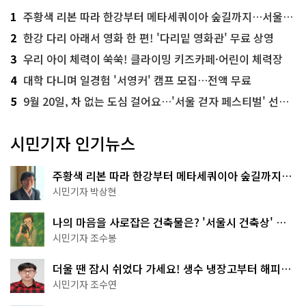
1
주황색 리본 따라 한강부터 메타세쿼이아 숲길까지…서울둘레길 15코스
2
한강 다리 아래서 영화 한 편! '다리밑 영화관' 무료 상영
3
우리 아이 체력이 쑥쑥! 클라이밍 키즈카페·어린이 체력장
4
대학 다니며 일경험 '서영커' 캠프 모집…전액 무료
5
9월 20일, 차 없는 도심 걸어요…'서울 걷자 페스티벌' 선착순 5천명
시민기자 인기뉴스
주황색 리본 따라 한강부터 메타세쿼이아 숲길까지…
서울둘레길 15코스
시민기자 박상현
나의 마음을 사로잡은 건축물은? '서울시 건축상' 수
상작 공개!
시민기자 조수봉
더울 땐 잠시 쉬었다 가세요! 생수 냉장고부터 해피소
·무더위쉼터까지
시민기자 조수연