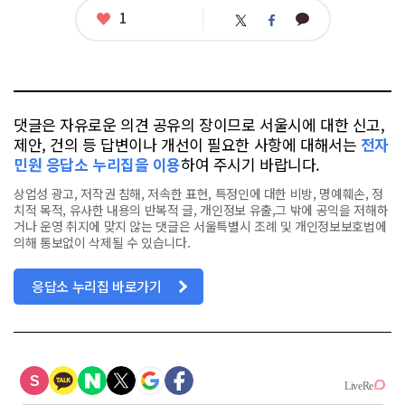
태
좋
1
카
트
페
그
아
카
위
이
요
오
터
스
톡
북
댓글은 자유로운 의견 공유의 장이므로 서울시에 대한 신고,
제안, 건의 등 답변이나 개선이 필요한 사항에 대해서는
전자
민원 응답소 누리집을 이용
하여 주시기 바랍니다.
상업성 광고, 저작권 침해, 저속한 표현, 특정인에 대한 비방, 명예훼손, 정
치적 목적, 유사한 내용의 반복적 글, 개인정보 유출,그 밖에 공익을 저해하
거나 운영 취지에 맞지 않는 댓글은 서울특별시 조례 및 개인정보보호법에
의해 통보없이 삭제될 수 있습니다.
응답소 누리집 바로가기