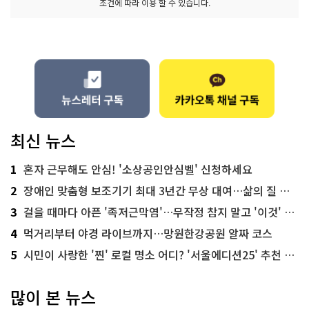
조건에 따라 이용 할 수 있습니다.
최신 뉴스
1
혼자 근무해도 안심! '소상공인안심벨' 신청하세요
2
장애인 맞춤형 보조기기 최대 3년간 무상 대여…삶의 질 높인다
3
걸을 때마다 아픈 '족저근막염'…무작정 참지 말고 '이것' 해보세요!
4
먹거리부터 야경 라이브까지…망원한강공원 알짜 코스
5
시민이 사랑한 '찐' 로컬 명소 어디? '서울에디션25' 추천 코스
많이 본 뉴스