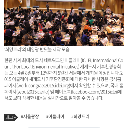
‘희망트리’의 태양광 반딧불 제작 모습
한편 세계 최대의 도시 네트워크인 이클레이(ICLEI, International Co
uncil For Local Environmental Initiatives) 세계도시 기후환경총회
는 오는 4월 8일부터 12일까지 5일간 서울에서 개최될 예정입니다. 2
015 이클레이 세계도시 기후환경총회에 대한 자세한 사항은 공식홈
페이지(worldcongrass2015.iclei.org)에서 확인할 수 있으며, 국내 홈
페이지(seoul2015iclei.kr) 및 페이스북(facebook.com/2015iclei)에
서도 보다 상세한 내용을 실시간으로 알아볼 수 있습니다.
기
태
#서울광장
#이클레이
#희망트리
사
그
관
련