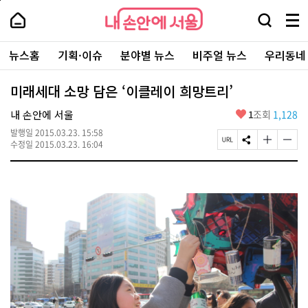
본
페
내
문
이
내
손
검
메
바
지
손
안
색
뉴
로
상
안
주
에
창
전
가
단
에
뉴스홈
기획·이슈
분야별 뉴스
비주얼 뉴스
우리동네
요
서
열
체
기
으
서
서
울
기
보
로
울
비
기
이
-
미래세대 소망 담은 ‘이클레이 희망트리’
스
동
서
바
울
좋
내 손안에 서울
1
조회
1,128
로
시
아
가
대
발행일
2015.03.23. 15:58
요
기
페
S
글
글
표
수정일
2015.03.23. 16:04
이
N
자
자
소
지
S
크
크
통
U
공
기
기
포
R
유
크
작
털
L
하
게
게
복
기
변
변
사
경
경
하
하
기
기