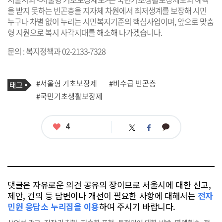
을 받지 못하는 빈곤층을 지자체 차원에서 최저생계를 보장해 시민
누구나 차별 없이 누리는 시민복지기준의 핵심사업이며, 앞으로 맞춤
형 지원으로 복지 사각지대를 해소해 나가겠습니다.
문의 : 복지정책과 02-2133-7328
기
태
#서울형 기초보장제
#비수급 빈곤층
사
그
관
#국민기초생활보장제
련
태
그
좋
4
카
트
페
아
카
위
이
요
오
터
스
톡
북
댓글은 자유로운 의견 공유의 장이므로 서울시에 대한 신고,
제안, 건의 등 답변이나 개선이 필요한 사항에 대해서는
전자
민원 응답소 누리집을 이용
하여 주시기 바랍니다.