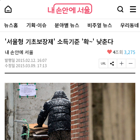
본
페
내
문
이
내
손
검
메
바
지
손
안
색
뉴
로
상
안
주
에
창
전
가
단
에
뉴스홈
기획·이슈
분야별 뉴스
비주얼 뉴스
우리동네
요
서
열
체
기
으
서
서
울
기
보
로
울
비
기
이
-
'서울형 기초보장제' 소득기준 '확~' 낮춘다
스
동
서
바
울
좋
내 손안에 서울
4
조회
3,275
로
시
아
가
대
발행일
2015.02.12. 16:07
요
기
페
S
글
글
표
수정일
2015.03.09. 17:13
이
N
자
자
소
지
S
크
크
통
U
공
기
기
포
R
유
크
작
털
L
하
게
게
복
기
변
변
사
경
경
하
하
기
기