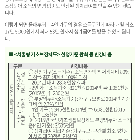
조정되어 소득의 변경 없이도 인상된 생계급여를 받을 수 있게 됐습
니다.
이렇게 되면 올해부터는 4인 가구의 경우 소득구간에 따라 매월 최소
17만 5,000원에서 최대 53만 원까지 생계급여를 받을 수 있게 됩니
다.
■ <서울형 기초보장제도> 선정기준 완화 등 변경내용
구분
변경내용
○ 신청가구(소득기준) : 소득평가액
최저생계비 80%
신청
이하
⇒
최저생계비 100% 이하
가구
- 2014년 대비 28% 인상 효과
소득
선
- 2인 가구 소득기준 : 821천원(2014년) ⇒ 1,051천원
기준
정
(2015년), ↑ 230천원
기
○ 부양의무자(소득기준) : 가구규모별로 2014년 기준
준
부양
대비
약 2.3% 인상
완
의무
- 4인 가구 : 5,945천원(2014년) ⇒ 6,081천원(2015
화
자
년), ↑ 136천원
소득
※ 2015년 국민기초생활보장제도 부양의무자 소득기
기준
준(4인 기준) : 3,535천원
○ 생계급여 지급기준 : 가구규모·구간별
최소 5천원
에서 최대 20천원 인상/월