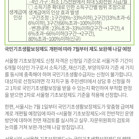
- 4인 가구 : 최소 175천원에서 최대 530천원 지급/월
○ 소득기준 확대로 인한 소득구간별 범위 조정으로
생계급여
생계급여의 인상 효과 발생
인상
- 구간조정 : 1구간(0%~33%이하), 2구간(33%초과~6
6%이하), 3구간(66%초과~100%이하)
- 변경내역 : 23%초과~33%이하(2구간→1구간), 4
6%초과~66%이하(3구간→2구간),
80%초과~100%이하(신규)
국민기초생활보장제도 개편에 따라 7월부터 제도 보완해 나갈 예정
서울형 기초보장제도 신청 자격은 신청일 기준으로 서울거주 기간이
6개월 이상인 가구로서 소득기준, 재산기준, 부양의무자 기준 세 가지
를 동시에 충족해야 하며 국민기초생활수급자는 신청이 불가합니다.
대상자로 선정되려면 각 자치구 동 주민센터에서 상담 후 신청을 하
고 1차로 국민기초생활보장을 받을 수 있는지 확인하여 부적합 판정
을 받으면 2차로 서울형 기초보장제도 기준을 적용해 선정합니다.
한편, 서울시는 7월 1일부터 국민기초생활보장제도가 맞춤형 급여체
계로 개편될 예정임에 따라 <서울형 기초보장제도>의 전반적인 운영
방안에 대하여 전면 재검토를 실시하고 실무․자문위원회의 검토와
논의를 거쳐 보완‧개선해 나갈 방침입니다.
서울시의 <서울형 기초보장제도>는 국민기초생활보장제도의 혜택