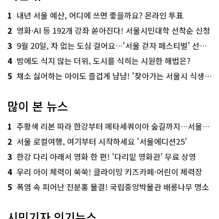
1
내년 서울 예산, 어디에 쓰면 좋을까요? 온라인 투표
2
영화·AI 등 192개 강좌 쏟아진다! 서울시민대학 선착순 신청
3
9월 20일, 차 없는 도심 걸어요…'서울 걷자 페스티벌' 선착순 5천명
4
밤에도 식지 않는 더위, 도시를 식히는 시원한 해법은?
5
채소 싫어하는 아이도 즐겁게 냠냠! '찾아가는 서울시 식생활 교육' 현장
많이 본 뉴스
1
주황색 리본 따라 한강부터 메타세쿼이아 숲길까지…서울둘레길 15코스
2
서울 로컬여행, 여기부터 시작하세요 '서울에디션25'
3
한강 다리 아래서 영화 한 편! '다리밑 영화관' 무료 상영
4
우리 아이 체력이 쑥쑥! 클라이밍 키즈카페·어린이 체력장
5
폭염 속 피어난 진분홍 물결! 국립중앙박물관 배롱나무 명소
시민기자 인기뉴스