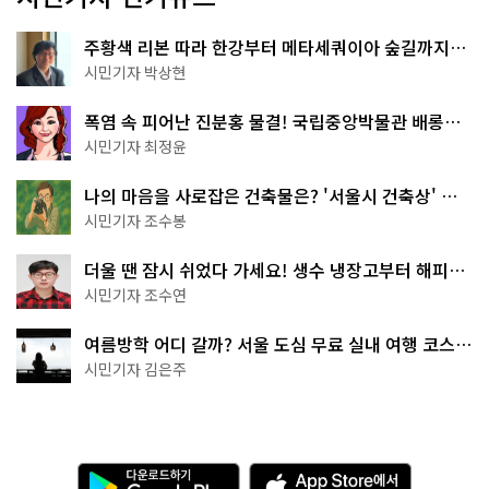
주황색 리본 따라 한강부터 메타세쿼이아 숲길까지…
서울둘레길 15코스
시민기자 박상현
폭염 속 피어난 진분홍 물결! 국립중앙박물관 배롱나
무 명소
시민기자 최정윤
나의 마음을 사로잡은 건축물은? '서울시 건축상' 수
상작 공개!
시민기자 조수봉
더울 땐 잠시 쉬었다 가세요! 생수 냉장고부터 해피소
·무더위쉼터까지
시민기자 조수연
여름방학 어디 갈까? 서울 도심 무료 실내 여행 코스
추천
시민기자 김은주
다
A