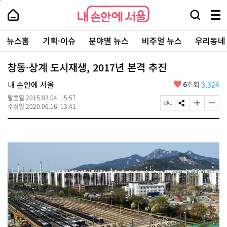
본
페
내
문
이
내
손
검
메
바
지
손
안
색
뉴
로
상
안
주
에
창
전
가
단
에
뉴스홈
기획·이슈
분야별 뉴스
비주얼 뉴스
우리동네
요
서
열
체
기
으
서
서
울
기
보
로
울
비
기
이
-
창동·상계 도시재생, 2017년 본격 추진
스
동
서
바
울
좋
내 손안에 서울
6
조회
3,324
로
시
아
가
대
발행일
2015.02.04. 15:57
요
기
페
S
글
글
표
수정일
2020.06.16. 13:41
이
N
자
자
소
지
S
크
크
통
U
공
기
기
포
R
유
크
작
털
L
하
게
게
복
기
변
변
사
경
경
하
하
기
기