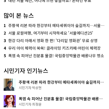
5
내년 서울 예산, 어디에 쓰면 좋을까요? 온라인 투표
많이 본 뉴스
1
주황색 리본 따라 한강부터 메타세쿼이아 숲길까지…서울둘레길 15코스
2
서울 로컬여행, 여기부터 시작하세요 '서울에디션25'
3
한강 다리 아래서 영화 한 편! '다리밑 영화관' 무료 상영
4
우리 아이 체력이 쑥쑥! 클라이밍 키즈카페·어린이 체력장
5
폭염 속 피어난 진분홍 물결! 국립중앙박물관 배롱나무 명소
시민기자 인기뉴스
주황색 리본 따라 한강부터 메타세쿼이아 숲길까지…
서울둘레길 15코스
시민기자 박상현
폭염 속 피어난 진분홍 물결! 국립중앙박물관 배롱나
무 명소
시민기자 최정윤