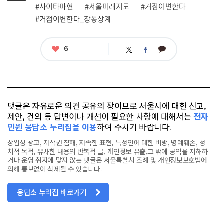
그
관
#사이타마현
#서울미래지도
#거점이변한다
련
#거점이변한다_창동상계
태
그
좋
6
카
트
페
아
카
위
이
요
오
터
스
톡
북
댓글은 자유로운 의견 공유의 장이므로 서울시에 대한 신고,
제안, 건의 등 답변이나 개선이 필요한 사항에 대해서는
전자
민원 응답소 누리집을 이용
하여 주시기 바랍니다.
상업성 광고, 저작권 침해, 저속한 표현, 특정인에 대한 비방, 명예훼손, 정
치적 목적, 유사한 내용의 반복적 글, 개인정보 유출,그 밖에 공익을 저해하
거나 운영 취지에 맞지 않는 댓글은 서울특별시 조례 및 개인정보보호법에
의해 통보없이 삭제될 수 있습니다.
응답소 누리집 바로가기