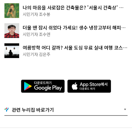
나의 마음을 사로잡은 건축물은? '서울시 건축상' 수
상작 공개!
시민기자 조수봉
더울 땐 잠시 쉬었다 가세요! 생수 냉장고부터 해피소
·무더위쉼터까지
시민기자 조수연
여름방학 어디 갈까? 서울 도심 무료 실내 여행 코스
추천
시민기자 김은주
다
A
운
p
로
p
드
S
하
t
기
o
관련 누리집 바로가기
G
r
o
e
o
에
g
서
l
다