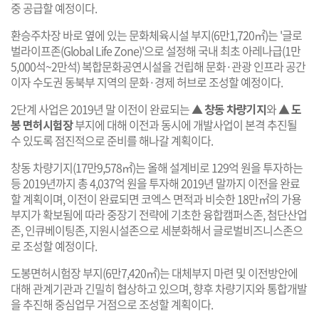
중 공급할 예정이다.
환승주차장 바로 옆에 있는 문화체육시설 부지(6만1,720㎡)는 '글로
벌라이프존(Global Life Zone)'으로 설정해 국내 최초 아레나급(1만
5,000석~2만석) 복합문화공연시설을 건립해 문화·관광 인프라 공간
이자 수도권 동북부 지역의 문화·경제 허브로 조성할 예정이다.
2단계 사업은 2019년 말 이전이 완료되는
▲ 창동 차량기지
와 ▲
도
봉 면허시험장
부지에 대해 이전과 동시에 개발사업이 본격 추진될
수 있도록 점진적으로 준비를 해나갈 계획이다.
창동 차량기지(17만9,578㎡)는 올해 설계비로 129억 원을 투자하는
등 2019년까지 총 4,037억 원을 투자해 2019년 말까지 이전을 완료
할 계획이며, 이전이 완료되면 코엑스 면적과 비슷한 18만㎡의 가용
부지가 확보됨에 따라 중장기 전략에 기초한 융합캠퍼스존, 첨단산업
존, 인큐베이팅존, 지원시설존으로 세분화해서 글로벌비즈니스존으
로 조성할 예정이다.
도봉면허시험장 부지(6만7,420㎡)는 대체부지 마련 및 이전방안에
대해 관계기관과 긴밀히 협상하고 있으며, 향후 차량기지와 통합개발
을 추진해 중심업무 거점으로 조성할 계획이다.