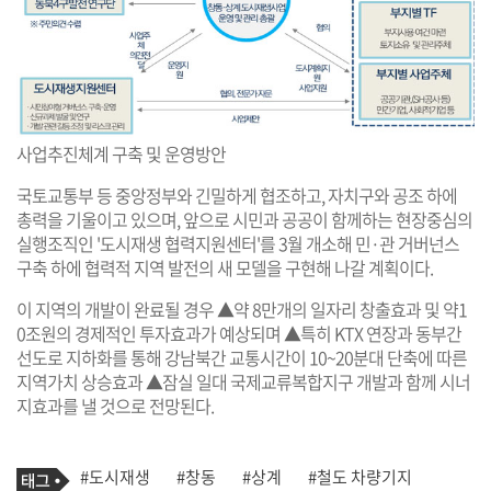
사업추진체계 구축 및 운영방안
국토교통부 등 중앙정부와 긴밀하게 협조하고, 자치구와 공조 하에
총력을 기울이고 있으며, 앞으로 시민과 공공이 함께하는 현장중심의
실행조직인 '도시재생 협력지원센터'를 3월 개소해 민·관 거버넌스
구축 하에 협력적 지역 발전의 새 모델을 구현해 나갈 계획이다.
이 지역의 개발이 완료될 경우 ▲약 8만개의 일자리 창출효과 및 약1
0조원의 경제적인 투자효과가 예상되며 ▲특히 KTX 연장과 동부간
선도로 지하화를 통해 강남북간 교통시간이 10~20분대 단축에 따른
지역가치 상승효과 ▲잠실 일대 국제교류복합지구 개발과 함께 시너
지효과를 낼 것으로 전망된다.
기
태
#도시재생
#창동
#상계
#철도 차량기지
사