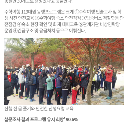
동일한 30개교로 결정했다고 덧붙였다.
수학여행 119대원 동행프로그램은 크게 ①수학여행 인솔교사 및 학
생 사전 안전교육 ②수학여행 숙소 안전점검 ③탑승버스 경찰합동 안
전점검 ④숙소 현장 확인 및 화재 대피교육 ⑤관계기관 비상연락망
운영 ⑥긴급구조 및 응급처치 등으로 이뤄진다.
산행 전 몸 풀기와 안전한 산행요령 교육
설문조사 결과 프로그램 유지 희망’ 90.6%