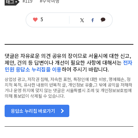
태
#119
#수학여행
사
그
관
련
태
좋
5
카
트
페
그
아
카
위
이
요
오
터
스
톡
북
댓글은 자유로운 의견 공유의 장이므로 서울시에 대한 신고,
제안, 건의 등 답변이나 개선이 필요한 사항에 대해서는
전자
민원 응답소 누리집을 이용
하여 주시기 바랍니다.
상업성 광고, 저작권 침해, 저속한 표현, 특정인에 대한 비방, 명예훼손, 정
치적 목적, 유사한 내용의 반복적 글, 개인정보 유출,그 밖에 공익을 저해하
거나 운영 취지에 맞지 않는 댓글은 서울특별시 조례 및 개인정보보호법에
의해 통보없이 삭제될 수 있습니다.
응답소 누리집 바로가기