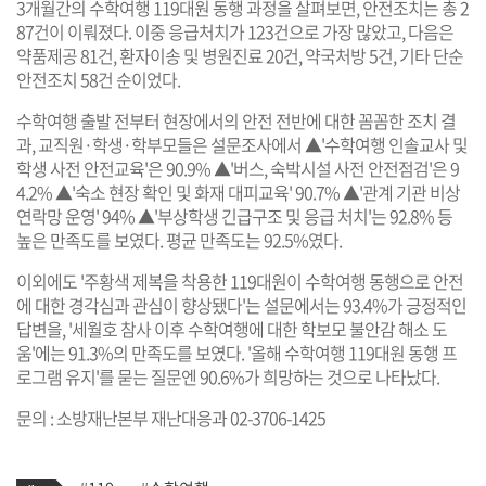
3개월간의 수학여행 119대원 동행 과정을 살펴보면, 안전조치는 총 2
87건이 이뤄졌다. 이중 응급처치가 123건으로 가장 많았고, 다음은
약품제공 81건, 환자이송 및 병원진료 20건, 약국처방 5건, 기타 단순
안전조치 58건 순이었다.
수학여행 출발 전부터 현장에서의 안전 전반에 대한 꼼꼼한 조치 결
과, 교직원·학생·학부모들은 설문조사에서 ▲'수학여행 인솔교사 및
학생 사전 안전교육'은 90.9% ▲'버스, 숙박시설 사전 안전점검'은 9
4.2% ▲'숙소 현장 확인 및 화재 대피교육' 90.7% ▲'관계 기관 비상
연락망 운영' 94% ▲'부상학생 긴급구조 및 응급 처치'는 92.8% 등
높은 만족도를 보였다. 평균 만족도는 92.5%였다.
이외에도 '주황색 제복을 착용한 119대원이 수학여행 동행으로 안전
에 대한 경각심과 관심이 향상됐다'는 설문에서는 93.4%가 긍정적인
답변을, '세월호 참사 이후 수학여행에 대한 학보모 불안감 해소 도
움'에는 91.3%의 만족도를 보였다. '올해 수학여행 119대원 동행 프
로그램 유지'를 묻는 질문엔 90.6%가 희망하는 것으로 나타났다.
문의 : 소방재난본부 재난대응과 02-3706-1425
기