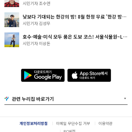
·무더위쉼터까지
시민기자 조수연
낮보다 기대되는 한강의 밤! 8월 한정 무료 '한강 밤
핑' 예약은?
시민기자 김성무
호수·예술·미식 모두 품은 도보 코스! 서울식물원~LG
아트센터~마곡테라스거리
시민기자 이상돈
다
A
운
p
로
p
드
S
하
t
기
o
관련 누리집 바로가기
G
r
o
e
o
에
g
서
l
다
개인정보처리방침
이메일 무단수집 거부
이용약관
e
운
P
로
PC버전