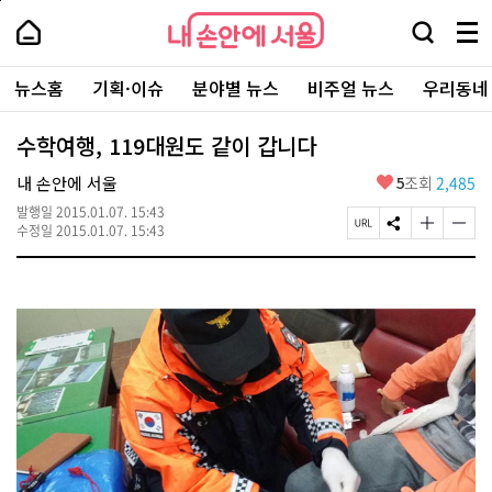
본
페
내
문
이
내
손
검
메
바
지
손
안
색
뉴
로
상
안
주
에
창
전
가
단
에
뉴스홈
기획·이슈
분야별 뉴스
비주얼 뉴스
우리동네
요
서
열
체
기
으
서
서
울
기
보
로
울
비
기
이
-
수학여행, 119대원도 같이 갑니다
스
동
서
바
울
좋
내 손안에 서울
5
조회
2,485
로
시
아
가
대
발행일
2015.01.07. 15:43
요
기
페
S
글
글
표
수정일
2015.01.07. 15:43
이
N
자
자
소
지
S
크
크
통
U
공
기
기
포
R
유
크
작
털
L
하
게
게
복
기
변
변
사
경
경
하
하
기
기