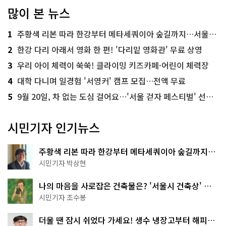
많이 본 뉴스
1
주황색 리본 따라 한강부터 메타세쿼이아 숲길까지…서울둘레길 15코스
2
한강 다리 아래서 영화 한 편! '다리밑 영화관' 무료 상영
3
우리 아이 체력이 쑥쑥! 클라이밍 키즈카페·어린이 체력장
4
대학 다니며 일경험 '서영커' 캠프 모집…전액 무료
5
9월 20일, 차 없는 도심 걸어요…'서울 걷자 페스티벌' 선착순 5천명
시민기자 인기뉴스
주황색 리본 따라 한강부터 메타세쿼이아 숲길까지…
서울둘레길 15코스
시민기자 박상현
나의 마음을 사로잡은 건축물은? '서울시 건축상' 수
상작 공개!
시민기자 조수봉
더울 땐 잠시 쉬었다 가세요! 생수 냉장고부터 해피소