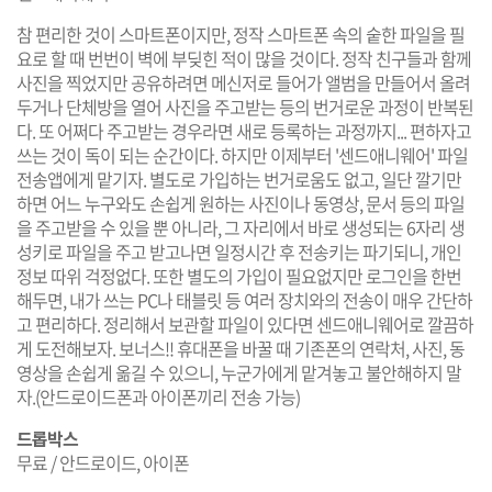
참 편리한 것이 스마트폰이지만, 정작 스마트폰 속의 숱한 파일을 필
요로 할 때 번번이 벽에 부딪힌 적이 많을 것이다. 정작 친구들과 함께
사진을 찍었지만 공유하려면 메신저로 들어가 앨범을 만들어서 올려
두거나 단체방을 열어 사진을 주고받는 등의 번거로운 과정이 반복된
다. 또 어쩌다 주고받는 경우라면 새로 등록하는 과정까지... 편하자고
쓰는 것이 독이 되는 순간이다. 하지만 이제부터 '센드애니웨어' 파일
전송앱에게 맡기자. 별도로 가입하는 번거로움도 없고, 일단 깔기만
하면 어느 누구와도 손쉽게 원하는 사진이나 동영상, 문서 등의 파일
을 주고받을 수 있을 뿐 아니라, 그 자리에서 바로 생성되는 6자리 생
성키로 파일을 주고 받고나면 일정시간 후 전송키는 파기되니, 개인
정보 따위 걱정없다. 또한 별도의 가입이 필요없지만 로그인을 한번
해두면, 내가 쓰는 PC나 태블릿 등 여러 장치와의 전송이 매우 간단하
고 편리하다. 정리해서 보관할 파일이 있다면 센드애니웨어로 깔끔하
게 도전해보자. 보너스!! 휴대폰을 바꿀 때 기존폰의 연락처, 사진, 동
영상을 손쉽게 옮길 수 있으니, 누군가에게 맡겨놓고 불안해하지 말
자.(안드로이드폰과 아이폰끼리 전송 가능)
드롭박스
무료 / 안드로이드, 아이폰