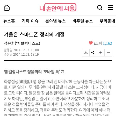
본
페
내
문
이
내
손
검
메
바
지
손
안
색
뉴
로
상
안
주
에
창
전
가
단
에
뉴스홈
기획·이슈
분야별 뉴스
비주얼 뉴스
우리동네
요
서
열
체
기
으
서
서
울
기
보
로
울
비
기
이
-
겨울은 스마트폰 정리의 계절
스
동
서
바
울
좋
정윤희(앱 칼럼니스트)
2
조회
1,162
로
시
아
가
대
발행일
2014.12.03. 18:00
요
기
페
S
글
글
표
수정일
2014.12.03. 18:19
이
N
자
자
소
지
S
크
크
통
U
공
기
기
포
앱 칼럼니스트 정윤희의 '모바일 톡' 71
R
유
크
작
털
L
하
게
게
복
기
변
변
화룡점정(畵龍點睛). 용을 그려 맨 마지막에 눈동자를 찍는다는 뜻으
사
경
경
로, 어떤 일의 마무리를 완벽하게 끝낼 때 쓰는 고사성어다. 지금이 바
하
하
로 그런 때이다. 달랑 한 장 남은 달력을 들여다보며 시간을 돌이켜보
기
기
기도 하지만, 부질없는 일이고, 주변이라고 가뿐하게 정리하고 또 새
로운 것을 받아들일 준비를 해야 한다. 책상을 정리하거나 부엌을 정
리하고 옷을 정리하고, 더불어 주변도 정리한다. 여기에 이제 하나 더
추가해야 할 것이 있으니, 바로 스마트폰이다. 하루동안 자신과 가장