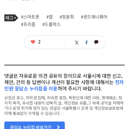
기
태
#스마트폰
#앱
#정윤희
#센드애니웨어
사
그
관
#프리즘
#드롭박스
련
태
그
좋
2
카
트
페
아
카
위
이
요
오
터
스
톡
북
댓글은 자유로운 의견 공유의 장이므로 서울시에 대한 신고,
제안, 건의 등 답변이나 개선이 필요한 사항에 대해서는
전자
민원 응답소 누리집을 이용
하여 주시기 바랍니다.
상업성 광고, 저작권 침해, 저속한 표현, 특정인에 대한 비방, 명예훼손, 정
치적 목적, 유사한 내용의 반복적 글, 개인정보 유출,그 밖에 공익을 저해하
거나 운영 취지에 맞지 않는 댓글은 서울특별시 조례 및 개인정보보호법에
의해 통보없이 삭제될 수 있습니다.
응답소 누리집 바로가기