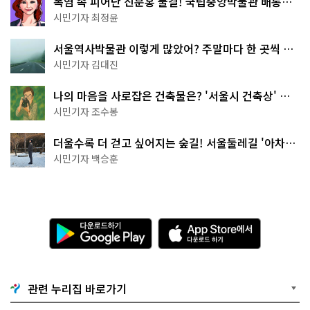
폭염 속 피어난 진분홍 물결! 국립중앙박물관 배롱나
무 명소
시민기자 최정윤
서울역사박물관 이렇게 많았어? 주말마다 한 곳씩 떠
나는 역사 산책
시민기자 김대진
나의 마음을 사로잡은 건축물은? '서울시 건축상' 수
상작 공개!
시민기자 조수봉
더울수록 더 걷고 싶어지는 숲길! 서울둘레길 '아차산
코스'
시민기자 백승훈
다
A
운
p
로
p
드
S
하
t
기
o
관련 누리집 바로가기
G
r
o
e