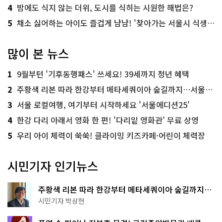
4
밤에도 식지 않는 더위, 도시를 식히는 시원한 해법은?
5
채소 싫어하는 아이도 즐겁게 냠냠! '찾아가는 서울시 식생활 교육' 현장
많이 본 뉴스
1
9월부턴 '기후동행패스' 쓰세요! 39세까지 청년 혜택
2
주황색 리본 따라 한강부터 메타세쿼이아 숲길까지…서울둘레길 15코스
3
서울 로컬여행, 여기부터 시작하세요 '서울에디션25'
4
한강 다리 아래서 영화 한 편! '다리밑 영화관' 무료 상영
5
우리 아이 체력이 쑥쑥! 클라이밍 키즈카페·어린이 체력장
시민기자 인기뉴스
주황색 리본 따라 한강부터 메타세쿼이아 숲길까지…
서울둘레길 15코스
시민기자 박상현