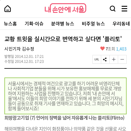
본
페
내
문
이
내
손
검
메
바
지
손
안
색
뉴
로
상
안
주
에
창
전
가
단
에
뉴스홈
기획·이슈
분야별 뉴스
비주얼 뉴스
우리동네
요
서
열
체
기
으
서
서
울
기
보
로
울
비
기
이
-
교황 트윗을 실시간으로 번역하고 싶다면 '플리토'
스
동
서
바
울
좋
시민기자 김수정
7
조회
1,403
로
시
아
가
대
발행일
2014.12.01. 17:21
요
기
페
S
글
글
표
수정일
2014.12.01. 17:23
이
N
자
자
소
지
S
크
크
통
U
공
기
기
포
R
유
크
작
털
서울시에서는 경제적 여건으로 광고를 하기 어려운 비영리단체
L
하
게
게
나 사회적기업 분들을 위해 시가 보유한 홍보매체를 무료로 개방
복
기
변
변
하여 지원하는 사업을 진행하고 있습니다. 저희 '내 손안에 서
사
경
경
울'에서도 이들의 희망 이야기를 전하기 위해 세 분의 시민기자님
하
하
들이 공동으로 취재 기사를 연재하고 있습니다. 그 희망의 메시지,
기
기
함께 들어보시죠!
희망광고기업 (7) 언어의 장벽을 넘어 자유롭게 나는 플리토(Flitto)
해외여행을 다녀온 지인이 화장품이나 의약품 같은 것을 선물로 사오