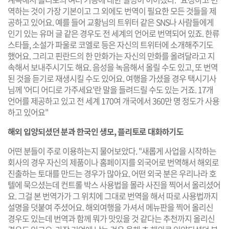
역하는 것이 가장 기본이고 그 외에도 번역이 필요한 모든 것들을 제
공하고 있어요. 예를 들어 교황님의 트위터 같은 SNS나 사람들에게
인기 있는 유머 글 같은 경우도 전 세계의 언어로 번역되어 있죠. 한류
스타들, 소설가 파울로 코엘로 등은 자신의 트위터에 소개해주기도
했어요. 그리고 핀란드의 한 만화가는 자신의 만화를 올려달라고 지
속해서 보내주시기도 해요. 음성을 녹음해서 올릴 수도 있고, 또 번역
된 것을 듣기로 재생시킬 수도 있어요. 여행을 가셨을 경우 택시기사
님께 '어디 어디로 가주세요'란 말을 들려드릴 수도 있는 거죠. 17개
언어를 제공하고 있고 전 세계 170여 개국에서 360만 명 정도가 사용
하고 있어요"
해외 입양되셨던 분과 한국인 생모, 플리토로 대화하기도
어떤 분들이 주로 이용하는지 물어보았다. "새롭게 사업을 시작하는
회사의 경우 자신의 제품이나 홈페이지를 외국어로 번역해서 해외로
진출하는 토대를 만드는 경우가 많아요. 어떤 외국 분은 우리나라 호
텔에 묵으셨는데 컨트롤 박스 사용법을 몰라 사진을 찍어서 올리셨어
요. 그걸 본 번역가가 그 위치에 그대로 번역을 해서 따로 사용법까지
설명을 덧붙여 주셨어요. 해외여행을 가셔서 메뉴판을 찍어 올리신
경우도 있는데 번역과 함께 뭐가 맛있을 것 같다는 추천까지 올리신