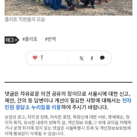
플리토 직원들의 모습
기
태
#플리토
#번역
사
그
관
련
태
좋
7
카
트
페
그
아
카
위
이
요
오
터
스
톡
북
댓글은 자유로운 의견 공유의 장이므로 서울시에 대한 신고,
제안, 건의 등 답변이나 개선이 필요한 사항에 대해서는
전자
민원 응답소 누리집을 이용
하여 주시기 바랍니다.
상업성 광고, 저작권 침해, 저속한 표현, 특정인에 대한 비방, 명예훼손, 정
치적 목적, 유사한 내용의 반복적 글, 개인정보 유출,그 밖에 공익을 저해하
거나 운영 취지에 맞지 않는 댓글은 서울특별시 조례 및 개인정보보호법에
의해 통보없이 삭제될 수 있습니다.