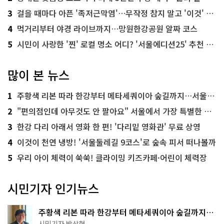
3
걸을 때마다 아픈 '족저근막염'…무작정 참지 말고 '이것' 해보세요!
4
먹거리부터 야경 라이브까지…망원한강공원 알짜 코스
5
시민이 사랑한 '찐' 로컬 명소 어디? '서울에디션25' 추천 코스
많이 본 뉴스
1
주황색 리본 따라 한강부터 메타세쿼이아 숲길까지…서울둘레길 15코스
2
"편의점인데 아무것도 안 팔아요" 서울에서 가장 특별한 편의점의 정체
3
한강 다리 아래서 영화 한 편! '다리밑 영화관' 무료 상영
4
이것이 천연 냉방! '서울둘레길 9코스'로 숲속 피서 떠나볼까
5
우리 아이 체력이 쑥쑥! 클라이밍 키즈카페·어린이 체력장
시민기자 인기뉴스
주황색 리본 따라 한강부터 메타세쿼이아 숲길까지…
서울둘레길 15코스
시민기자 박상현