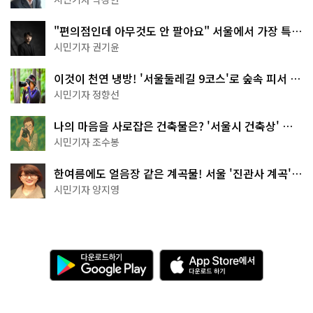
"편의점인데 아무것도 안 팔아요" 서울에서 가장 특별
한 편의점의 정체
시민기자 권기윤
이것이 천연 냉방! '서울둘레길 9코스'로 숲속 피서 떠
나볼까
시민기자 정향선
나의 마음을 사로잡은 건축물은? '서울시 건축상' 수
상작 공개!
시민기자 조수봉
한여름에도 얼음장 같은 계곡물! 서울 '진관사 계곡'이
천국이네~
시민기자 양지영
다
A
운
p
로
p
드
S
하
t