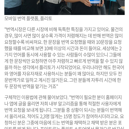
모바일 번역 플랫폼, 플리토
"번역시장은 다른 시장에 비해 독특한 특징을 가지고 있어요. 물건의
경우, 많이 사면 많이 살수록 가격이 저렴해지는 데 반해 번역은 많이
요청할수록 비싸져요. 한 문장을 번역 요청했을 때와 10문장을 요청
했을 때를 비교해 보면 10배 이상의 시간과 돈이 들어요. 세상에는 2
가지 언어를 동시에 사용할 수 있는 사람들이 수많이 있으니 그들에
게 한 문장씩만 요청하면 아주 저렴하고 빠르게 번역을 할 수 있지 않
을까 하는 생각에서 플리토가 시작되었어요. 우리나라만 해도 한국어
와 영어를 자유자재로 사용하시는 분들이 꽤 많아요. 하지만 모두 전
문번역가로 일하고 계시진 않거든요. 그런 분들께 자투리 시간에 한
두 문장씩 번역을 맡기는 거죠"
구체적인 이용법에 관해 물어보았다. "번역이 필요한 분이 홈페이지
나 앱에 글을 올리면 저희 내부 알고리즘을 통해 적절한 사용자에게
번역 요청을 보내게 됩니다. 그분들 중 상황이 되시는 분들이 번역해
서 올리셔요. 적어도 2,3명 많게는 15명 정도가 참여하시더라고요. 요
청하신 분은 그중에 마음에 드는 번역을 채택하고 채택 받은 분은 포
인트를 받게 됩니다. 포인트로는 플리토 스토어에서 물건으로 바꾸실