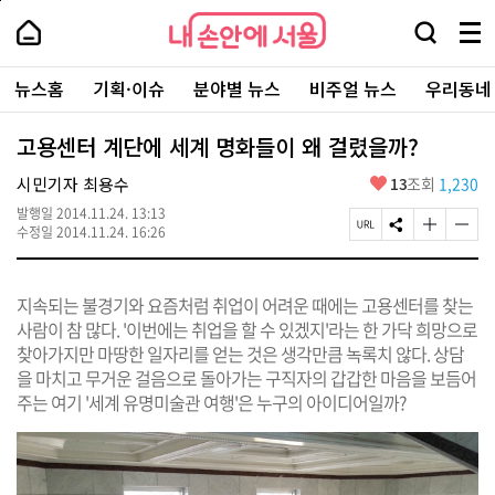
본
페
내
문
이
내
손
검
메
바
지
손
안
색
뉴
로
상
안
주
에
창
전
가
단
에
뉴스홈
기획·이슈
분야별 뉴스
비주얼 뉴스
우리동네
요
서
열
체
기
으
서
서
울
기
보
로
울
비
기
이
-
고용센터 계단에 세계 명화들이 왜 걸렸을까?
스
동
서
바
울
좋
시민기자 최용수
13
조회
1,230
로
시
아
가
대
발행일
2014.11.24. 13:13
요
기
페
S
글
글
표
수정일
2014.11.24. 16:26
이
N
자
자
소
지
S
크
크
통
U
공
기
기
포
지속되는 불경기와 요즘처럼 취업이 어려운 때에는 고용센터를 찾는
R
유
크
작
털
L
하
게
게
사람이 참 많다. '이번에는 취업을 할 수 있겠지'라는 한 가닥 희망으로
복
기
변
변
찾아가지만 마땅한 일자리를 얻는 것은 생각만큼 녹록치 않다. 상담
사
경
경
을 마치고 무거운 걸음으로 돌아가는 구직자의 갑갑한 마음을 보듬어
하
하
기
기
주는 여기 '세계 유명미술관 여행'은 누구의 아이디어일까?