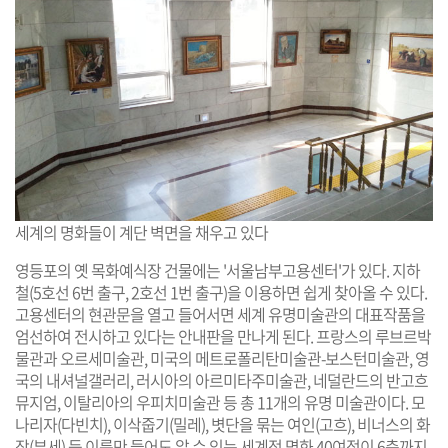
세계의 명화들이 계단 벽면을 채우고 있다
영등포의 옛 목화예식장 건물에는 '서울남부고용센터'가 있다. 지하
철(5호선 6번 출구, 2호선 1번 출구)을 이용하면 쉽게 찾아올 수 있다.
고용센터의 현관문을 열고 들어서면 세계 유명미술관의 대표작품을
엄선하여 전시하고 있다는 안내판을 만나게 된다. 프랑스의 루브르박
물관과 오르세미술관, 미국의 메트로폴리탄미술관-보스턴미술관, 영
국의 내셔널갤러리, 러시아의 아르미타주미술관, 네덜란드의 반고흐
뮤지엄, 이탈리아의 우피치미술관 등 총 11개의 유명 미술관이다. 모
나리자(다빈치), 이삭줍기(밀레), 볏단을 묶는 여인(고흐), 비너스의 화
장(부세) 등 이름만 들어도 알 수 있는 세계적 명화 40여점이 6층까지