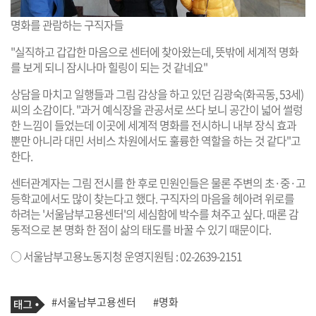
명화를 관람하는 구직자들
"실직하고 갑갑한 마음으로 센터에 찾아왔는데, 뜻밖에 세계적 명화
를 보게 되니 잠시나마 힐링이 되는 것 같네요"
상담을 마치고 일행들과 그림 감상을 하고 있던 김광숙(화곡동, 53세)
씨의 소감이다. "과거 예식장을 관공서로 쓰다 보니 공간이 넓어 썰렁
한 느낌이 들었는데 이곳에 세계적 명화를 전시하니 내부 장식 효과
뿐만 아니라 대민 서비스 차원에서도 훌륭한 역할을 하는 것 같다"고
한다.
센터관계자는 그림 전시를 한 후로 민원인들은 물론 주변의 초·중·고
등학교에서도 많이 찾는다고 했다. 구직자의 마음을 헤아려 위로를
하려는 '서울남부고용센터'의 세심함에 박수를 쳐주고 싶다. 때론 감
동적으로 본 명화 한 점이 삶의 태도를 바꿀 수 있기 때문이다.
○ 서울남부고용노동지청 운영지원팀 : 02-2639-2151
기
태
#서울남부고용센터
#명화
사
그