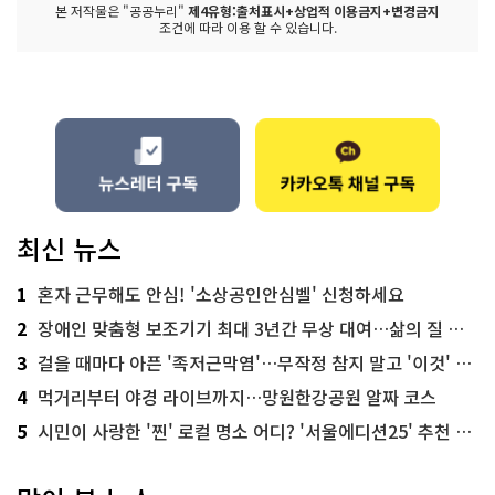
본 저작물은 "공공누리"
제4유형:출처표시+상업적 이용금지+변경금지
조건에 따라 이용 할 수 있습니다.
최신 뉴스
1
혼자 근무해도 안심! '소상공인안심벨' 신청하세요
2
장애인 맞춤형 보조기기 최대 3년간 무상 대여…삶의 질 높인다
3
걸을 때마다 아픈 '족저근막염'…무작정 참지 말고 '이것' 해보세요!
4
먹거리부터 야경 라이브까지…망원한강공원 알짜 코스
5
시민이 사랑한 '찐' 로컬 명소 어디? '서울에디션25' 추천 코스