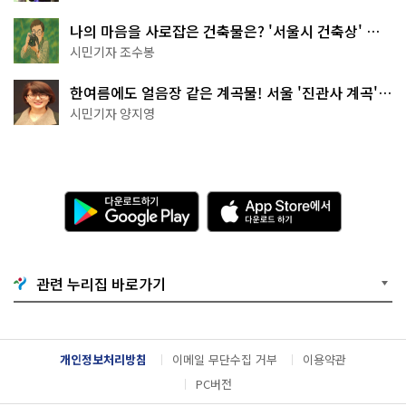
나의 마음을 사로잡은 건축물은? '서울시 건축상' 수
상작 공개!
시민기자 조수봉
한여름에도 얼음장 같은 계곡물! 서울 '진관사 계곡'이
천국이네~
시민기자 양지영
다
A
운
p
로
p
드
S
하
t
기
o
관련 누리집 바로가기
G
r
o
e
o
에
g
서
l
다
개인정보처리방침
이메일 무단수집 거부
이용약관
e
운
P
로
PC버전
l
드