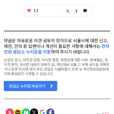
관
련
태
좋
13
카
트
페
그
아
카
위
이
요
오
터
스
톡
북
댓글은 자유로운 의견 공유의 장이므로 서울시에 대한 신고,
제안, 건의 등 답변이나 개선이 필요한 사항에 대해서는
전자
민원 응답소 누리집을 이용
하여 주시기 바랍니다.
상업성 광고, 저작권 침해, 저속한 표현, 특정인에 대한 비방, 명예훼손, 정
치적 목적, 유사한 내용의 반복적 글, 개인정보 유출,그 밖에 공익을 저해하
거나 운영 취지에 맞지 않는 댓글은 서울특별시 조례 및 개인정보보호법에
의해 통보없이 삭제될 수 있습니다.
응답소 누리집 바로가기