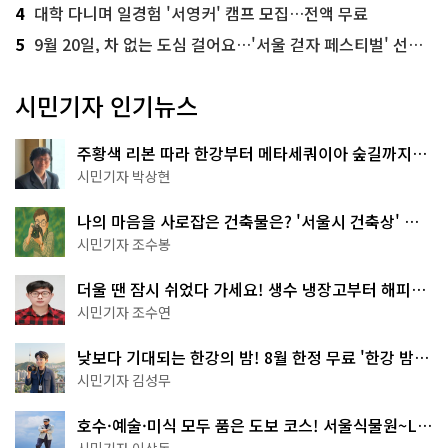
4
대학 다니며 일경험 '서영커' 캠프 모집…전액 무료
5
9월 20일, 차 없는 도심 걸어요…'서울 걷자 페스티벌' 선착순 5천명
시민기자 인기뉴스
주황색 리본 따라 한강부터 메타세쿼이아 숲길까지…
서울둘레길 15코스
시민기자 박상현
나의 마음을 사로잡은 건축물은? '서울시 건축상' 수
상작 공개!
시민기자 조수봉
더울 땐 잠시 쉬었다 가세요! 생수 냉장고부터 해피소
·무더위쉼터까지
시민기자 조수연
낮보다 기대되는 한강의 밤! 8월 한정 무료 '한강 밤
핑' 예약은?
시민기자 김성무
호수·예술·미식 모두 품은 도보 코스! 서울식물원~LG
아트센터~마곡테라스거리
시민기자 이상돈