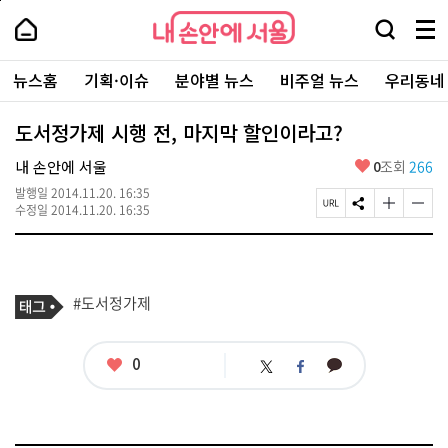
본
페
내
문
이
내
손
검
메
바
지
손
안
색
뉴
로
상
안
주
에
창
전
가
단
에
뉴스홈
기획·이슈
분야별 뉴스
비주얼 뉴스
우리동네
요
서
열
체
기
으
서
서
울
기
보
로
울
비
기
이
-
도서정가제 시행 전, 마지막 할인이라고?
스
동
서
바
울
좋
내 손안에 서울
0
조회
266
로
시
아
가
대
발행일
2014.11.20. 16:35
요
기
페
S
글
글
표
수정일
2014.11.20. 16:35
이
N
자
자
소
지
S
크
크
통
U
공
기
기
포
R
유
크
작
털
기
L
하
게
게
태
#도서정가제
사
복
기
변
변
그
관
사
경
경
련
하
하
태
기
기
좋
0
카
트
페
그
아
카
위
이
요
오
터
스
톡
북