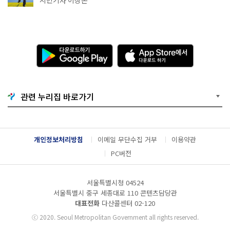
다
A
운
p
로
p
드
S
하
t
기
o
관련 누리집 바로가기
G
r
o
e
o
에
g
서
l
다
개인정보처리방침
이메일 무단수집 거부
이용약관
e
운
P
로
PC버전
l
드
a
하
y
기
서울특별시청 04524
서울특별시 중구 세종대로 110 콘텐츠담당관
대표전화
다산콜센터
02-120
ⓒ
2020. Seoul Metropolitan Government all rights reserved.