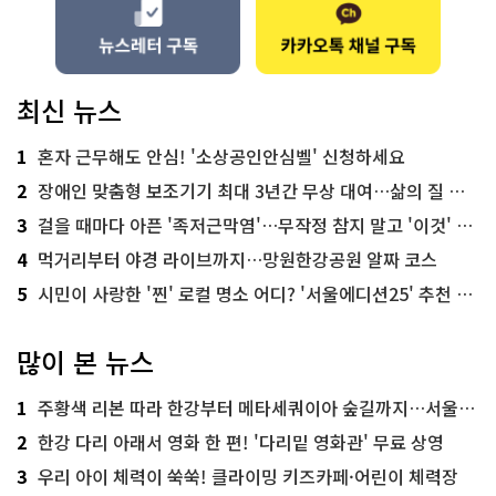
최신 뉴스
1
혼자 근무해도 안심! '소상공인안심벨' 신청하세요
2
장애인 맞춤형 보조기기 최대 3년간 무상 대여…삶의 질 높인다
3
걸을 때마다 아픈 '족저근막염'…무작정 참지 말고 '이것' 해보세요!
4
먹거리부터 야경 라이브까지…망원한강공원 알짜 코스
5
시민이 사랑한 '찐' 로컬 명소 어디? '서울에디션25' 추천 코스
많이 본 뉴스
1
주황색 리본 따라 한강부터 메타세쿼이아 숲길까지…서울둘레길 15코스
2
한강 다리 아래서 영화 한 편! '다리밑 영화관' 무료 상영
3
우리 아이 체력이 쑥쑥! 클라이밍 키즈카페·어린이 체력장