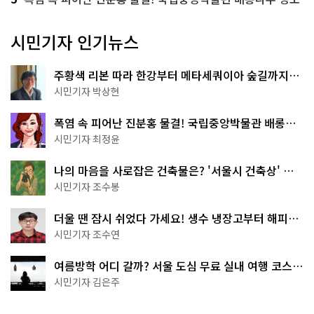
시민기자 인기뉴스
주황색 리본 따라 한강부터 메타세쿼이아 숲길까지…
서울둘레길 15코스
시민기자 박상현
폭염 속 피어난 진분홍 물결! 국립중앙박물관 배롱나
무 명소
시민기자 최정윤
나의 마음을 사로잡은 건축물은? '서울시 건축상' 수
상작 공개!
시민기자 조수봉
더울 땐 잠시 쉬었다 가세요! 생수 냉장고부터 해피소
·무더위쉼터까지
시민기자 조수연
여름방학 어디 갈까? 서울 도심 무료 실내 여행 코스
추천
시민기자 김은주