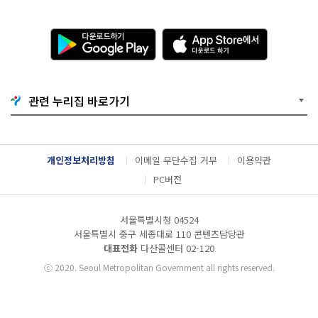
다
A
운
p
로
p
드
S
하
t
기
o
관련 누리집 바로가기
G
r
o
e
o
에
g
서
l
다
개인정보처리방침
이메일 무단수집 거부
이용약관
e
운
P
로
PC버전
l
드
a
하
y
기
서울특별시청 04524
서울특별시 중구 세종대로 110 콘텐츠담당관
대표전화
다산콜센터
02-120
ⓒ
2020. Seoul Metropolitan Government all rights reserved.