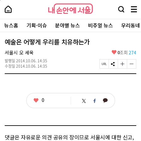
본
페
내
문
이
내
손
검
메
바
지
손
안
색
뉴
로
상
안
주
에
창
전
가
단
에
뉴스홈
기획·이슈
분야별 뉴스
비주얼 뉴스
우리동네
요
서
열
체
기
으
서
서
울
기
보
로
울
비
기
이
-
예술은 어떻게 우리를 치유하는가
스
동
서
바
울
좋
서울시 오 세욱
0
조회
274
로
시
아
가
대
발행일
2014.10.06. 14:35
요
기
페
S
글
글
표
수정일
2014.10.06. 14:35
이
N
자
자
소
지
S
크
크
통
U
공
기
기
포
R
유
크
작
털
L
하
게
게
복
기
변
변
좋
0
카
트
페
사
경
경
아
카
위
이
하
하
요
오
터
스
기
기
톡
북
댓글은 자유로운 의견 공유의 장이므로 서울시에 대한 신고,