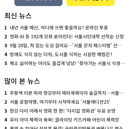
최신 뉴스
1
내년 서울 예산, 어디에 쓰면 좋을까요? 온라인 투표
2
영화·AI 등 192개 강좌 쏟아진다! 서울시민대학 선착순 신청
3
9월 20일, 차 없는 도심 걸어요…'서울 걷자 페스티벌' 선착순 5천명
4
밤에도 식지 않는 더위, 도시를 식히는 시원한 해법은?
5
채소 싫어하는 아이도 즐겁게 냠냠! '찾아가는 서울시 식생활 교육' 현장
많이 본 뉴스
1
주황색 리본 따라 한강부터 메타세쿼이아 숲길까지…서울둘레길 15코스
2
서울 로컬여행, 여기부터 시작하세요 '서울에디션25'
3
한강 다리 아래서 영화 한 편! '다리밑 영화관' 무료 상영
4
우리 아이 체력이 쑥쑥! 클라이밍 키즈카페·어린이 체력장
5
폭염 속 피어난 진분홍 물결! 국립중앙박물관 배롱나무 명소