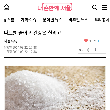
본
페
내
문
이
내
손
검
메
바
지
손
안
색
뉴
로
상
안
주
에
창
전
가
단
에
뉴스홈
기획·이슈
분야별 뉴스
비주얼 뉴스
우리동네
요
서
열
체
기
으
서
서
울
기
보
로
울
비
기
이
-
나트륨 줄이고 건강은 살리고
스
동
서
바
울
좋
서울톡톡
8
조회
1,555
로
시
아
가
대
발행일
2014.09.22. 17:38
요
기
페
S
글
글
표
수정일
2014.09.22. 17:38
이
N
자
자
소
지
S
크
크
통
U
공
기
기
포
R
유
크
작
털
L
하
게
게
복
기
변
변
사
경
경
하
하
기
기