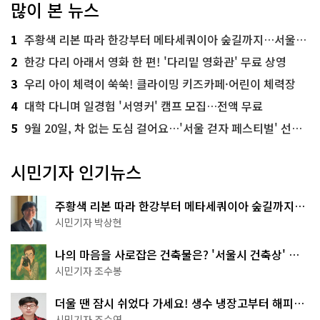
많이 본 뉴스
1
주황색 리본 따라 한강부터 메타세쿼이아 숲길까지…서울둘레길 15코스
2
한강 다리 아래서 영화 한 편! '다리밑 영화관' 무료 상영
3
우리 아이 체력이 쑥쑥! 클라이밍 키즈카페·어린이 체력장
4
대학 다니며 일경험 '서영커' 캠프 모집…전액 무료
5
9월 20일, 차 없는 도심 걸어요…'서울 걷자 페스티벌' 선착순 5천명
시민기자 인기뉴스
주황색 리본 따라 한강부터 메타세쿼이아 숲길까지…
서울둘레길 15코스
시민기자 박상현
나의 마음을 사로잡은 건축물은? '서울시 건축상' 수
상작 공개!
시민기자 조수봉
더울 땐 잠시 쉬었다 가세요! 생수 냉장고부터 해피소
·무더위쉼터까지
시민기자 조수연