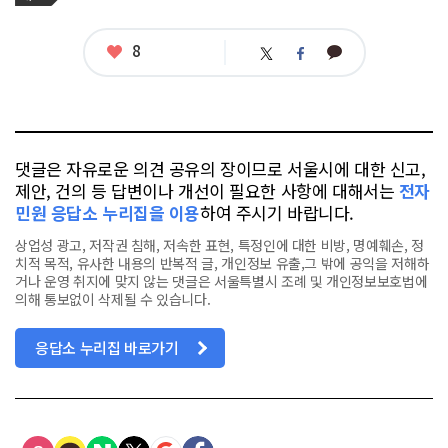
그
관
련
태
좋
8
카
트
페
그
아
카
위
이
요
오
터
스
톡
북
댓글은 자유로운 의견 공유의 장이므로 서울시에 대한 신고,
제안, 건의 등 답변이나 개선이 필요한 사항에 대해서는
전자
민원 응답소 누리집을 이용
하여 주시기 바랍니다.
상업성 광고, 저작권 침해, 저속한 표현, 특정인에 대한 비방, 명예훼손, 정
치적 목적, 유사한 내용의 반복적 글, 개인정보 유출,그 밖에 공익을 저해하
거나 운영 취지에 맞지 않는 댓글은 서울특별시 조례 및 개인정보보호법에
의해 통보없이 삭제될 수 있습니다.
응답소 누리집 바로가기