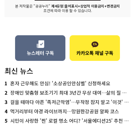
본 저작물은 "공공누리"
제4유형:출처표시+상업적 이용금지+변경금지
조건에 따라 이용 할 수 있습니다.
최신 뉴스
1
혼자 근무해도 안심! '소상공인안심벨' 신청하세요
2
장애인 맞춤형 보조기기 최대 3년간 무상 대여…삶의 질 높인다
3
걸을 때마다 아픈 '족저근막염'…무작정 참지 말고 '이것' 해보세요!
4
먹거리부터 야경 라이브까지…망원한강공원 알짜 코스
5
시민이 사랑한 '찐' 로컬 명소 어디? '서울에디션25' 추천 코스