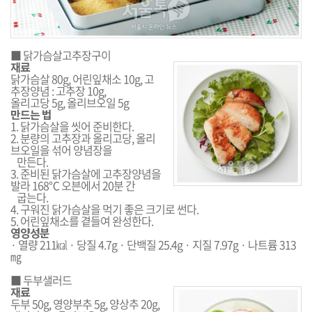
■ 닭가슴살고추장구이
재료
닭가슴살 80g, 어린잎채소 10g, 고
추장양념 : 고추장 10g,
올리고당 5g, 올리브오일 5g
만드는 법
1. 닭가슴살을 씻어 준비한다.
2. 분량의 고추장과 올리고당, 올리
브오일을 섞어 양념장을
만든다.
3. 준비된 닭가슴살에 고추장양념을
발라 168℃ 오븐에서 20분 간
굽는다.
4. 구워진 닭가슴살을 먹기 좋은 크기로 썬다.
5. 어린잎채소를 곁들여 완성한다.
영양성분
· 열량 211㎉ · 당질 4.7g · 단백질 25.4g · 지질 7.97g · 나트륨 313
㎎
■ 두부샐러드
재료
두부 50g, 영양부추 5g, 양상추 20g,