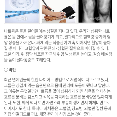
나트륨은 물을 끌어들이는 성질을 지니고 있다. 우리가 섭취한 나트
륨은 몸 안에서 물을 끌어당기게 되고, 결과적으로 혈액량 증가와 혈
압 상승을 가져온다. 짜게 먹는 식습관이 계속 이어지면 혈압이 높아
질 뿐 아니라 고혈압과 관련된 뇌·심혈관 질환으로 이어질 수 있다.
그뿐 인가. 위 점막 세포를 자극해 위암 발생률을 높이고, 칼슘 배설량
을 높여 골다공증도 초래한다.
① 비만
최근 연예인들의 핫한 다이어트 방법으로 저염식이 떠오르고 있다.
그들은 싱겁게 먹는 습관만으로 몸매 관리에 도움이 됐다고 말한다.
그 이유는 무엇일까? 나트륨을 많이 섭취하게 되면 식욕을 억제하는
호르몬 분비는 감소되고 식욕을 자극하는 호르몬 분비량은 많아지게
된다. 또한, 짜게 먹다 보면 자연스레 부종이 생기면서 하체비만으로
이어지기도 한다. 특히나 과체중은 고혈압, 당뇨병, 뇌혈관 질환 등과
직접 연결되므로 평소 체중 관리에 신경 쓰는 것이 좋다.