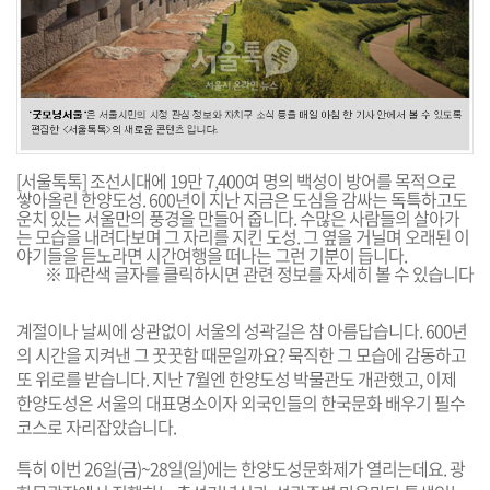
[서울톡톡] 조선시대에 19만 7,400여 명의 백성이 방어를 목적으로
쌓아올린 한양도성. 600년이 지난 지금은 도심을 감싸는 독특하고도
운치 있는 서울만의 풍경을 만들어 줍니다. 수많은 사람들의 살아가
는 모습을 내려다보며 그 자리를 지킨 도성. 그 옆을 거닐며 오래된 이
야기들을 듣노라면 시간여행을 떠나는 그런 기분이 듭니다.
※ 파란색 글자를 클릭하시면 관련 정보를 자세히 볼 수 있습니다
계절이나 날씨에 상관없이 서울의 성곽길은 참 아름답습니다. 600년
의 시간을 지켜낸 그 꿋꿋함 때문일까요? 묵직한 그 모습에 감동하고
또 위로를 받습니다. 지난 7월엔
한양도성 박물관
도 개관했고, 이제
한양도성은 서울의 대표명소이자
외국인들의 한국문화 배우기 필수
코스
로 자리잡았습니다.
특히 이번 26일(금)~28일(일)에는
한양도성문화제
가 열리는데요. 광