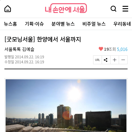
본
페
내
문
이
내
손
검
메
바
지
손
안
색
뉴
로
상
안
주
에
창
전
가
단
에
뉴스홈
기획·이슈
분야별 뉴스
비주얼 뉴스
우리동네
요
서
열
체
기
으
서
서
울
기
보
로
울
비
기
이
-
[굿모닝서울] 한양에서 서울까지
스
동
서
바
울
좋
서울톡톡 김예슬
19
조회
5,016
로
시
아
가
대
발행일
2014.09.22. 16:19
요
기
페
S
글
글
표
수정일
2014.09.22. 16:19
이
N
자
자
소
지
S
크
크
통
U
공
기
기
포
R
유
크
작
털
L
하
게
게
복
기
변
변
사
경
경
하
하
기
기