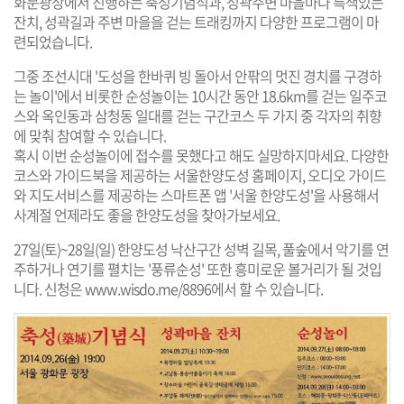
화문광장에서 진행하는 축성기념식과, 성곽주변 마을마다 특색있는
잔치, 성곽길과 주변 마을을 걷는 트래킹까지 다양한 프로그램이 마
련되었습니다.
그중 조선시대 '도성을 한바퀴 빙 돌아서 안팎의 멋진 경치를 구경하
는 놀이'에서 비롯한
순성놀이
는 10시간 동안 18.6km를 걷는 일주코
스와 옥인동과 삼청동 일대를 걷는 구간코스 두 가지 중 각자의 취향
에 맞춰 참여할 수 있습니다.
혹시 이번 순성놀이에 접수를 못했다고 해도 실망하지마세요. 다양한
코스와 가이드북을 제공하는
서울한양도성 홈페이지
, 오디오 가이드
와 지도서비스를 제공하는 스마트폰 앱
'서울 한양도성'
을 사용해서
사계절 언제라도 좋을 한양도성을 찾아가보세요.
27일(토)~28일(일) 한양도성 낙산구간 성벽 길목, 풀숲에서 악기를 연
주하거나 연기를 펼치는 '풍류순성' 또한 흥미로운 볼거리가 될 것입
니다. 신청은
www.wisdo.me/8896
에서 할 수 있습니다.