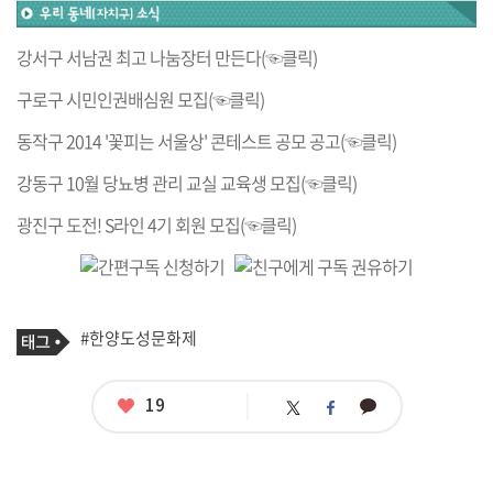
강서구 서남권 최고 나눔장터 만든다(☜클릭)
구로구 시민인권배심원 모집(☜클릭)
동작구 2014 '꽃피는 서울상' 콘테스트 공모 공고(☜클릭)
강동구 10월 당뇨병 관리 교실 교육생 모집(☜클릭)
광진구 도전! S라인 4기 회원 모집(☜클릭)
기
태
#한양도성문화제
사
그
관
련
태
좋
19
카
트
페
그
아
카
위
이
요
오
터
스
톡
북