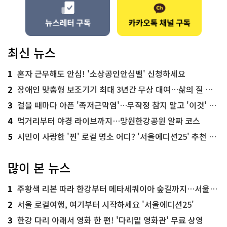
최신 뉴스
1
혼자 근무해도 안심! '소상공인안심벨' 신청하세요
2
장애인 맞춤형 보조기기 최대 3년간 무상 대여…삶의 질 높인다
3
걸을 때마다 아픈 '족저근막염'…무작정 참지 말고 '이것' 해보세요!
4
먹거리부터 야경 라이브까지…망원한강공원 알짜 코스
5
시민이 사랑한 '찐' 로컬 명소 어디? '서울에디션25' 추천 코스
많이 본 뉴스
1
주황색 리본 따라 한강부터 메타세쿼이아 숲길까지…서울둘레길 15코스
2
서울 로컬여행, 여기부터 시작하세요 '서울에디션25'
3
한강 다리 아래서 영화 한 편! '다리밑 영화관' 무료 상영