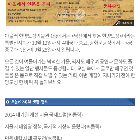
아울러 한양도성박물관 1층에서는
<남산에서 찾은 한양도성>
이라는
특별전시회가 10월 12일까지, 4대궁과 종묘, 광화문광장에서는
<궁
중문화축전>
이 9월 28일까지 열립니다.
모든 것이 여물어가는 넉넉한 가을, 역사도 배우며 공연과 문화도 즐
길 수 있는 알찬 행사들도 풍성합니다. 교실 속에서 글로만 배우던 것
들을 온 몸으로 직접 느낄 수 있는 기회. 이번 계절이 지나가기 전에 한
양도성 한 바퀴 꼭 돌아보세요.
2014 대기질 개선 서울 국제포럼(☜클릭)
서울시 태양광 정책, 국제적 시상식 올랐다(☜클릭)
민원체험 사례 공모전(☜클릭)