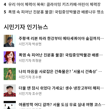
4
우리 아이 체력이 쑥쑥! 클라이밍 키즈카페·어린이 체력장
5
폭염 속 피어난 진분홍 물결! 국립중앙박물관 배롱나무 명소
시민기자 인기뉴스
주황색 리본 따라 한강부터 메타세쿼이아 숲길까지…
서울둘레길 15코스
시민기자 박상현
폭염 속 피어난 진분홍 물결! 국립중앙박물관 배롱나
무 명소
시민기자 최정윤
나의 마음을 사로잡은 건축물은? '서울시 건축상' 수
상작 공개!
시민기자 조수봉
더울 땐 잠시 쉬었다 가세요! 생수 냉장고부터 해피소
·무더위쉼터까지
시민기자 조수연
여름방학 어디 갈까? 서울 도심 무료 실내 여행 코스