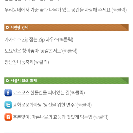
우리동네에서 가꾼 꽃과 나무가 있는 공간을 자랑해 주세요.(☜클릭)
가가호호 Zip 접는 Zip 하우스(☜클릭)
토요일은 청이좋아 '공감콘서트'(☜클릭)
장난감나눔축제(☜클릭)
코스모스 한들한들 피어있는 길(☜클릭)
광화문문화마당 '당신을 위한 연주' (☜클릭)
추분맞이! 마른나물의 효능과 맛있게 먹는법 (☜클릭)