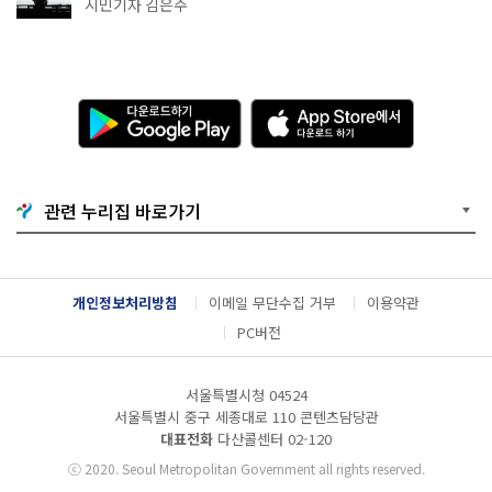
추천
시민기자 김은주
다
A
운
p
로
p
드
S
하
t
기
o
관련 누리집 바로가기
G
r
o
e
o
에
g
서
l
다
개인정보처리방침
이메일 무단수집 거부
이용약관
e
운
P
로
PC버전
l
드
a
하
y
기
서울특별시청 04524
서울특별시 중구 세종대로 110 콘텐츠담당관
대표전화
다산콜센터
02-120
ⓒ
2020. Seoul Metropolitan Government all rights reserved.