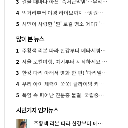
3
걸을 때마다 아픈 '족저근막염'…무작정 참지 말고 '이것' 해보세요!
4
먹거리부터 야경 라이브까지…망원한강공원 알짜 코스
5
시민이 사랑한 '찐' 로컬 명소 어디? '서울에디션25' 추천 코스
많이 본 뉴스
1
주황색 리본 따라 한강부터 메타세쿼이아 숲길까지…서울둘레길 15코스
2
서울 로컬여행, 여기부터 시작하세요 '서울에디션25'
3
한강 다리 아래서 영화 한 편! '다리밑 영화관' 무료 상영
4
우리 아이 체력이 쑥쑥! 클라이밍 키즈카페·어린이 체력장
5
폭염 속 피어난 진분홍 물결! 국립중앙박물관 배롱나무 명소
시민기자 인기뉴스
주황색 리본 따라 한강부터 메타세쿼이아 숲길까지…서울둘레길 15코스