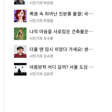
시민기자 박상현
폭염 속 피어난 진분홍 물결! 국립중앙박물관 배롱나무 명소
시민기자 최정윤
나의 마음을 사로잡은 건축물은? '서울시 건축상' 수상작 공개!
시민기자 조수봉
더울 땐 잠시 쉬었다 가세요! 생수 냉장고부터 해피소·무더위쉼터까지
시민기자 조수연
여름방학 어디 갈까? 서울 도심 무료 실내 여행 코스 추천
시민기자 김은주