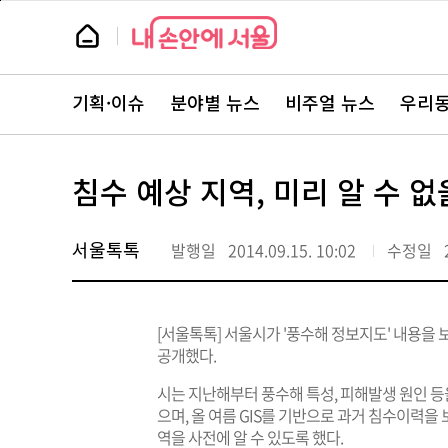
본
페
문
이
뉴
바
지
스
로
상
룸
가
단
뉴
기
으
스
로
기획·이슈
분야별 뉴스
비주얼 뉴스
우리동
주
이
요
동
서
비
스
침수 예상 지역, 미리 알 수 없
바
로
가
기
서울톡톡
발행일
2014.09.15. 10:02
수정일
[서울톡톡] 서울시가 '풍수해 정보지도' 내용을
공개했다.
시는 지난해부터 풍수해 특성, 피해발생 원인 등
으며, 올 여름 GIS를 기반으로 과거 침수이력을
역을 사전에 알 수 있도록 했다.