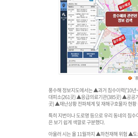
풍수해 정보지도에서는 ▲과거 침수이력('10년~
대피소(261곳) ▲응급의료기관(385곳) ▲공공
곳) ▲재난상황 전파체계 및 재해구호물자 현황 등
특히 지번이나 도로명 등으로 우리 동네의 침수이
은 보기 쉽게 색깔로 구분했다.
아울러 시는 올 11월까지 ▲하천재해 위험 ▲