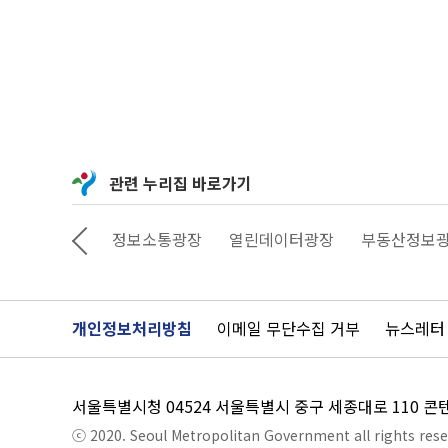
관련 누리집 바로가기
상상대로 서울
정보소통광장
열린데이터광장
부동산정보
개인정보처리방침
이메일 무단수집 거부
뉴스레터
서울특별시청 04524 서울특별시 중구 세종대로 110 
ⓒ 2020. Seoul Metropolitan Government all rights rese