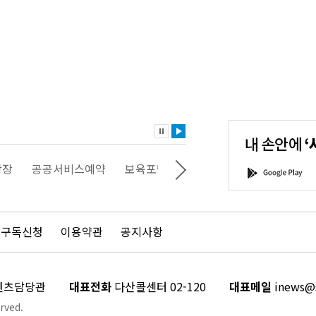
내
손
안
에
'서
광장
공공서비스예약
보육포털
일자리포털
문화포털
G
울'을
o
다
o
운
g
로
l
드
e
 구독신청
이용약관
공지사항
하
P
세
l
요!
a
y
콘텐츠담당관
대표전화
다산콜센터 02-120
대표메일
inews@s
rved.