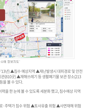
'13년) ▲침수 예상지역 ▲재난발생시 대피경로 및 안전
기관(810곳) ▲재해쓰레기 등 생활폐기물 보관 장소(213
을 볼 수 있다.
력을 한 눈에 볼 수 있도록 세분화 했고, 침수예상 지역
도로·주택가 침수 위험 ▲토사유출 위험 ▲사면재해 위험