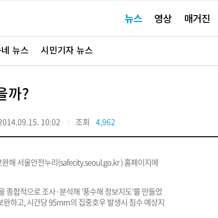
주
뉴스
영상
매거진
요
서
비
스
바
네 뉴스
시민기자 뉴스
로
가
기"
을까?
2014.09.15. 10:02
조회
4,962
 보완해 서울안전누리(
safecity.seoul.go.kr
) 홈페이지에
을 종합적으로 조사·분석해 '풍수해 정보지도'를 만들었
 보완하고, 시간당 95mm의 집중호우 발생시 침수 예상지