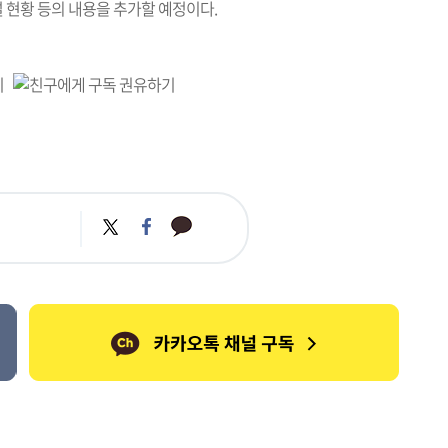
현황 등의 내용을 추가할 예정이다.
카
트
페
카
위
이
오
터
스
톡
북