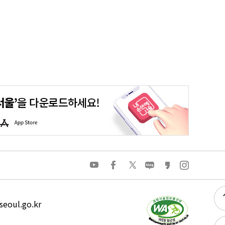
평생학습포털
청년포털
대기환경정보
에코마일리지
A
p
p
S
t
o
유
페
트
네
카
인
r
튜
이
위
이
카
스
e
브
스
터
버
오
타
북
블
스
그
로
토
램
그
리
eoul.go.kr