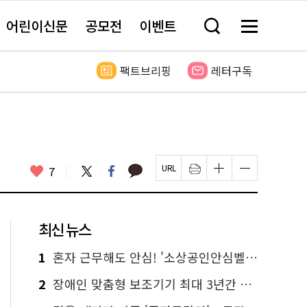
어린이신문
공모전
이벤트
검
메
색
뉴
창
전
열
체
팩트브리핑
레터구독
기
보
기
카
좋
트
페
7
페
인
글
글
카
위
이
아
이
쇄
자
자
오
터
스
요
지
하
크
크
톡
북
U
기
기
기
R
새
크
작
L
창
게
게
최신 뉴스
복
열
변
변
사
림
경
경
하
하
1
혼자 근무해도 안심! '소상공인안심벨' 신청하세요
기
기
2
장애인 맞춤형 보조기기 최대 3년간 무상 대여…삶의 질 높인다