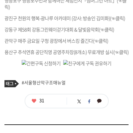
영등포구 영등포주민과 함께하는 체험전시「썸머그린 아트」(☜클
릭)
광진구 천원의 행복-광나루 아카데미 (강사: 방송인 김미화)(☜클릭)
강동구 제58회 강동그린웨이걷기대회 & 달빛음악회(☜클릭)
관악구 매주 금요일 구청 광장에서 버스킹 즐긴다(☜클릭)
용산구 추석연휴 공단직영 공영주차장(8개소) 무료개방 실시(☜클릭)
기
태
#서울형산악구조매뉴얼
사
그
관
련
태
좋
31
카
트
페
그
아
카
위
이
요
오
터
스
톡
북