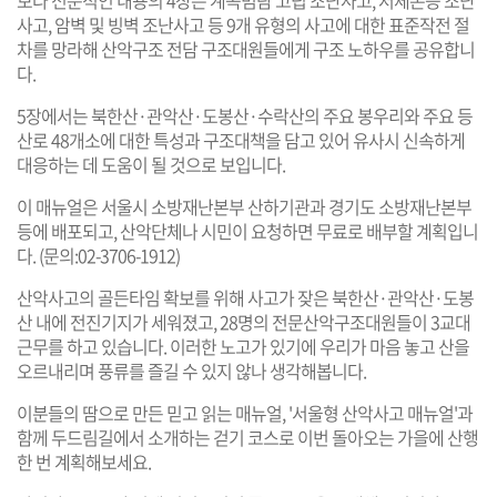
보다 전문적인 내용의 4장은 계곡범람 고립 조난사고, 저체온증 조난
사고, 암벽 및 빙벽 조난사고 등 9개 유형의 사고에 대한 표준작전 절
차를 망라해 산악구조 전담 구조대원들에게 구조 노하우를 공유합니
다.
5장에서는 북한산·관악산·도봉산·수락산의 주요 봉우리와 주요 등
산로 48개소에 대한 특성과 구조대책을 담고 있어 유사시 신속하게
대응하는 데 도움이 될 것으로 보입니다.
이 매뉴얼은
서울시 소방재난본부
산하기관과 경기도 소방재난본부
등에 배포되고, 산악단체나 시민이 요청하면 무료로 배부할 계획입니
다. (문의:02-3706-1912)
산악사고의 골든타임 확보를 위해 사고가 잦은 북한산·관악산·도봉
산 내에 전진기지가 세워졌고, 28명의 전문산악구조대원들이 3교대
근무를 하고 있습니다. 이러한 노고가 있기에 우리가 마음 놓고 산을
오르내리며 풍류를 즐길 수 있지 않나 생각해봅니다.
이분들의 땀으로 만든 믿고 읽는 매뉴얼, '서울형 산악사고 매뉴얼'과
함께
두드림길
에서 소개하는 걷기 코스로 이번 돌아오는 가을에 산행
한 번 계획해보세요.