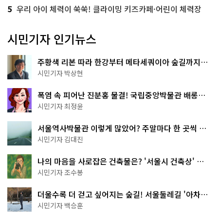
5
우리 아이 체력이 쑥쑥! 클라이밍 키즈카페·어린이 체력장
시민기자 인기뉴스
주황색 리본 따라 한강부터 메타세쿼이아 숲길까지…
서울둘레길 15코스
시민기자 박상현
폭염 속 피어난 진분홍 물결! 국립중앙박물관 배롱나
무 명소
시민기자 최정윤
서울역사박물관 이렇게 많았어? 주말마다 한 곳씩 떠
나는 역사 산책
시민기자 김대진
나의 마음을 사로잡은 건축물은? '서울시 건축상' 수
상작 공개!
시민기자 조수봉
더울수록 더 걷고 싶어지는 숲길! 서울둘레길 '아차산
코스'
시민기자 백승훈