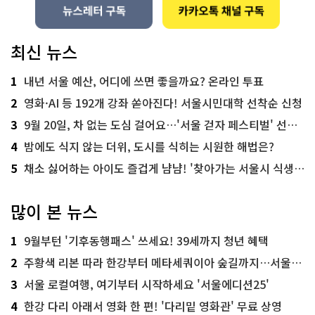
최신 뉴스
1
내년 서울 예산, 어디에 쓰면 좋을까요? 온라인 투표
2
영화·AI 등 192개 강좌 쏟아진다! 서울시민대학 선착순 신청
3
9월 20일, 차 없는 도심 걸어요…'서울 걷자 페스티벌' 선착순 5천명
4
밤에도 식지 않는 더위, 도시를 식히는 시원한 해법은?
5
채소 싫어하는 아이도 즐겁게 냠냠! '찾아가는 서울시 식생활 교육' 현장
많이 본 뉴스
1
9월부턴 '기후동행패스' 쓰세요! 39세까지 청년 혜택
2
주황색 리본 따라 한강부터 메타세쿼이아 숲길까지…서울둘레길 15코스
3
서울 로컬여행, 여기부터 시작하세요 '서울에디션25'
4
한강 다리 아래서 영화 한 편! '다리밑 영화관' 무료 상영