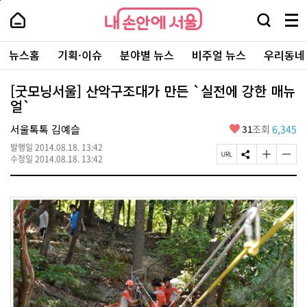
본
페
내
문
이
내
손
검
메
바
지
손
안
색
뉴
로
상
안
주
에
창
전
가
단
에
뉴스홈
기획·이슈
분야별 뉴스
비주얼 뉴스
우리동네
요
서
열
체
기
으
서
서
울
기
보
로
울
비
기
이
-
[굿모닝서울] 산악구조대가 만든 `실전에 강한 매뉴
스
동
서
얼`
바
울
로
시
가
좋
서울톡톡 김예슬
31
조회
6,345
대
기
아
표
발행일
2014.08.18. 13:42
요
소
페
S
글
글
수정일
2014.08.18. 13:42
통
이
N
자
자
포
지
S
크
크
털
U
공
기
기
R
유
크
작
L
하
게
게
복
기
변
변
사
경
경
하
하
기
기