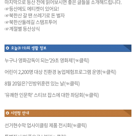
마지막으로 등산 전에 읽어보시면 좋은 글들을 소개해드립니다.
☞등산에도 에티켓이 있어요!
☞북한산 갈 땐 쓰레기로 돈 벌자
☞북한산둘레길 스탬프투어
☞계절별 등산상식
누구나 영화감독이 되는'29초 영화제'(☜클릭)
어린이 2,200명 대상 친환경 농업체험프로그램 운영(☜클릭)
8월 20일은? 민방위훈련 있는 날(☜클릭)
'유쾌한 인문학' 스티브 잡스에 대한 좌담회(☜클릭)
선거현수막 업사이클링 제품 전시회(☜클릭)