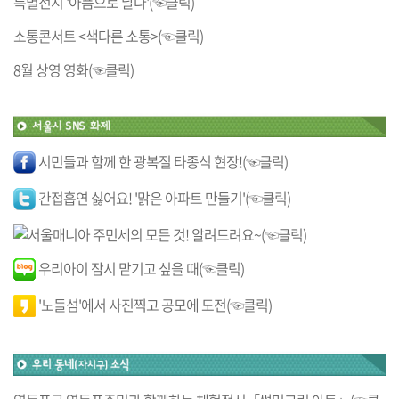
특별전시 '아픔으로 날다'(☜클릭)
소통콘서트 <색다른 소통>(☜클릭)
8월 상영 영화(☜클릭)
시민들과 함께 한 광복절 타종식 현장!(☜클릭)
간접흡연 싫어요! '맑은 아파트 만들기'(☜클릭)
주민세의 모든 것! 알려드려요~(☜클릭)
우리아이 잠시 맡기고 싶을 때(☜클릭)
'노들섬'에서 사진찍고 공모에 도전(☜클릭)