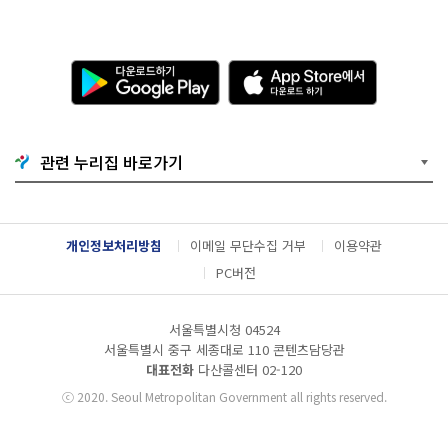
다
A
운
p
로
p
드
S
하
t
기
o
관련 누리집 바로가기
G
r
o
e
o
에
g
서
l
다
개인정보처리방침
이메일 무단수집 거부
이용약관
e
운
P
로
PC버전
l
드
a
하
y
기
서울특별시청 04524
서울특별시 중구 세종대로 110 콘텐츠담당관
대표전화
다산콜센터
02-120
ⓒ
2020. Seoul Metropolitan Government all rights reserved.