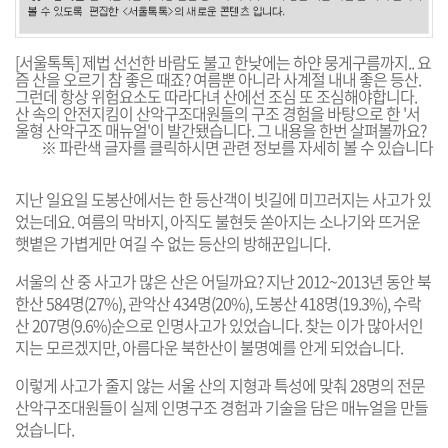
[서울톡톡] 제법 선선한 바람도 불고 한낮에는 하얀 뭉게구름까지.. 요
즘 산을 오르기 참 좋은 때죠? 여름뿐 아니라 사계절 내내 좋은 등산.
그런데 항상 위험요소도 따라다녀 산에선 조심 또 조심해야합니다.
산 속의 안전지킴이 산악구조대원들의 구조 경험을 바탕으로 한 '서
울형 산악구조 매뉴얼'이 발간됐습니다. 그 내용을 한번 살펴볼까요?
※ 파란색 글자를 클릭하시면 관련 정보를 자세히 볼 수 있습니다
지난 일요일 도봉산에서는 한
등산객이 빗길에 미끄러지는 사고
가 있
었는데요. 여름의 막바지, 아직도 불현듯 쏟아지는 소나기와 뜨거운
햇볕은 가볍게만 여길 수 없는 등산의 방해꾼입니다.
서울의 산 중 사고가 많은 산은 어딜까요? 지난 2012~2013년 동안 북
한산 584명(27%), 관악산 434명(20%), 도봉산 418명(19.3%), 수락
산 207명(9.6%)순으로 인명사고가 있었습니다. 찾는 이가 많아서인
지는 모르겠지만, 아름다운 북한산이 불명예를 안게 되었습니다.
이렇게 사고가 줄지 않는 서울 산의 지형과 특성에 맞춰 28명의 전문
산악구조대원들이 실제 인명구조 경험과 기술을 담은 매뉴얼을 만들
었습니다.