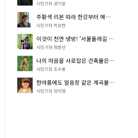
시민기자 권기윤
주황색 리본 따라 한강부터 메타세쿼이아 숲길까지…서울둘레길 15코스
시민기자 박상현
이것이 천연 냉방! '서울둘레길 9코스'로 숲속 피서 떠나볼까
시민기자 정향선
나의 마음을 사로잡은 건축물은? '서울시 건축상' 수상작 공개!
시민기자 조수봉
한여름에도 얼음장 같은 계곡물! 서울 '진관사 계곡'이 천국이네~
시민기자 양지영