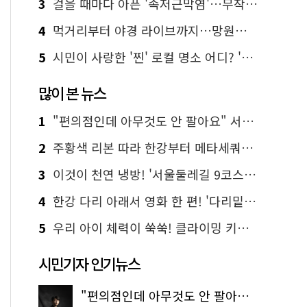
3
걸을 때마다 아픈 '족저근막염'…무작정 참지 말고 '이것' 해보세요!
4
먹거리부터 야경 라이브까지…망원한강공원 알짜 코스
5
시민이 사랑한 '찐' 로컬 명소 어디? '서울에디션25' 추천 코스
많이 본 뉴스
1
"편의점인데 아무것도 안 팔아요" 서울에서 가장 특별한 편의점의 정체
2
주황색 리본 따라 한강부터 메타세쿼이아 숲길까지…서울둘레길 15코스
3
이것이 천연 냉방! '서울둘레길 9코스'로 숲속 피서 떠나볼까
4
한강 다리 아래서 영화 한 편! '다리밑 영화관' 무료 상영
5
우리 아이 체력이 쑥쑥! 클라이밍 키즈카페·어린이 체력장
시민기자 인기뉴스
"편의점인데 아무것도 안 팔아요" 서울에서 가장 특별한 편의점의 정체