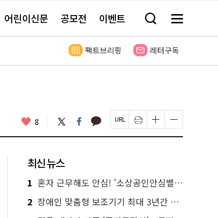
어린이신문
공모전
이벤트
검
메
색
뉴
창
전
열
체
팩트브리핑
레터구독
기
보
기
카
좋
트
페
8
페
인
글
글
카
위
이
아
이
쇄
자
자
오
터
스
요
지
하
크
크
톡
북
U
기
기
기
R
새
크
작
L
창
게
게
최신 뉴스
복
열
변
변
사
림
경
경
하
하
1
혼자 근무해도 안심! '소상공인안심벨' 신청하세요
기
기
2
장애인 맞춤형 보조기기 최대 3년간 무상 대여…삶의 질 높인다