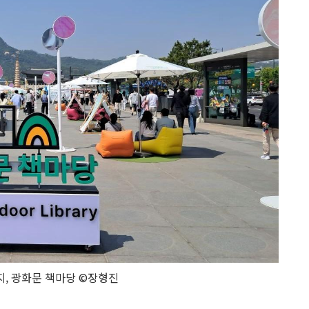
지, 광화문 책마당 ©장형진