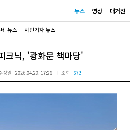
주
뉴스
영상
매거진
요
서
비
스
바
네 뉴스
시민기자 뉴스
로
가
기"
크닉, '광화문 책마당'
수정일
2026.04.29. 17:26
조회
672