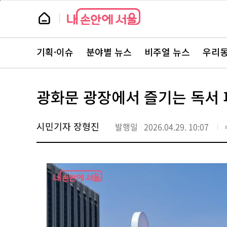
본
페
문
이
뉴
바
지
스
로
상
룸
가
단
뉴
기
으
스
로
기획·이슈
분야별 뉴스
비주얼 뉴스
우리동
주
이
요
동
서
비
스
광화문 광장에서 즐기는 독서 피
바
로
가
기
시민기자 장형진
발행일
2026.04.29. 10:07