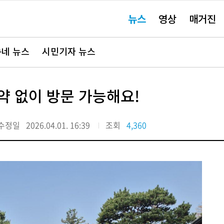
주
뉴스
영상
매거진
요
서
비
스
바
네 뉴스
시민기자 뉴스
로
가
기"
약 없이 방문 가능해요!
수정일
2026.04.01. 16:39
조회
4,360