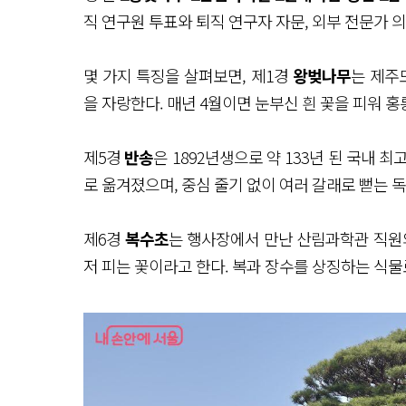
직 연구원 투표와 퇴직 연구자 자문, 외부 전문가 
몇 가지 특징을 살펴보면, 제1경
왕벚나무
는 제주
을 자랑한다. 매년 4월이면 눈부신 흰 꽃을 피워 
제5경
반송
은 1892년생으로 약 133년 된 국내 
로 옮겨졌으며, 중심 줄기 없이 여러 갈래로 뻗는 
제6경
복수초
는 행사장에서 만난 산림과학관 직원의
저 피는 꽃이라고 한다. 복과 장수를 상징하는 식물