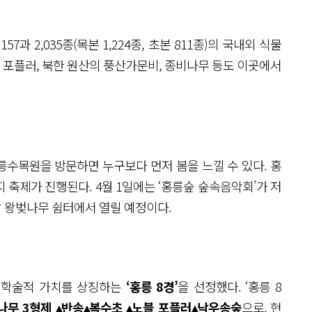
157과 2,035종(목본 1,224종, 초본 811종)의 국내외 식물
블 포플러, 북한 원산의 풍산가문비, 종비나무 등도 이곳에서
홍릉수목원을 방문하면 누구보다 먼저 봄을 느낄 수 있다. 홍
지 축제가 진행된다. 4월 1일에는 ‘홍릉숲 숲속음악회’가 저
 왕벚나무 쉼터에서 열릴 예정이다.
·학술적 가치를 상징하는
‘홍릉 8경’
을 선정했다. ‘홍릉 8
나무 3형제 ▴반송▴복수초 ▴노블 포플러▴낙우송숲
으로, 현