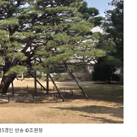
 제5경인 반송 ©조현정