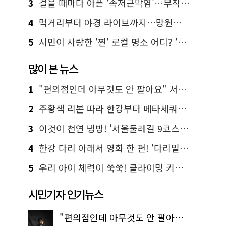
3
걸을 때마다 아픈 '족저근막염'…무작정 참지 말고 '이것' 해보세요!
4
먹거리부터 야경 라이브까지…망원한강공원 알짜 코스
5
시민이 사랑한 '찐' 로컬 명소 어디? '서울에디션25' 추천 코스
많이 본 뉴스
1
"편의점인데 아무것도 안 팔아요" 서울에서 가장 특별한 편의점의 정체
2
주황색 리본 따라 한강부터 메타세쿼이아 숲길까지…서울둘레길 15코스
3
이것이 천연 냉방! '서울둘레길 9코스'로 숲속 피서 떠나볼까
4
한강 다리 아래서 영화 한 편! '다리밑 영화관' 무료 상영
5
우리 아이 체력이 쑥쑥! 클라이밍 키즈카페·어린이 체력장
시민기자 인기뉴스
"편의점인데 아무것도 안 팔아요" 서울에서 가장 특별한 편의점의 정체