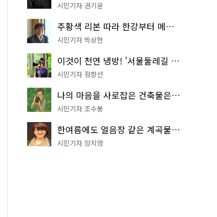
시민기자 권기윤
주황색 리본 따라 한강부터 메타세쿼이아 숲길까지…서울둘레길 15코스
시민기자 박상현
이것이 천연 냉방! '서울둘레길 9코스'로 숲속 피서 떠나볼까
시민기자 정향선
나의 마음을 사로잡은 건축물은? '서울시 건축상' 수상작 공개!
시민기자 조수봉
한여름에도 얼음장 같은 계곡물! 서울 '진관사 계곡'이 천국이네~
시민기자 양지영