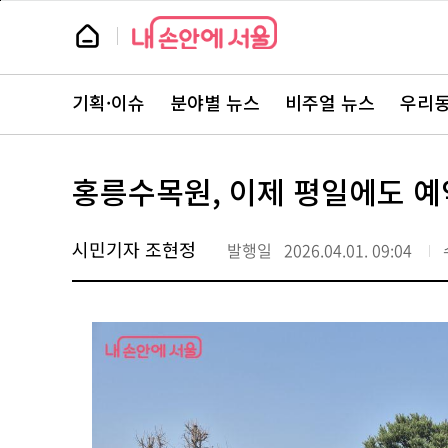
본
페
문
이
뉴
바
지
스
로
상
룸
가
단
뉴
기
으
스
로
기획·이슈
분야별 뉴스
비주얼 뉴스
우리동
주
이
요
동
서
비
스
홍릉수목원, 이제 평일에도 예
바
로
가
기
시민기자 조현정
발행일
2026.04.01. 09:04