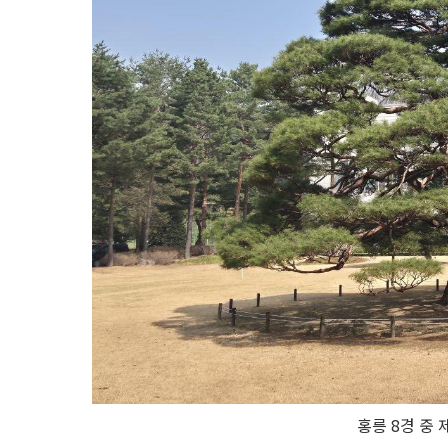
홍릉 8경 중