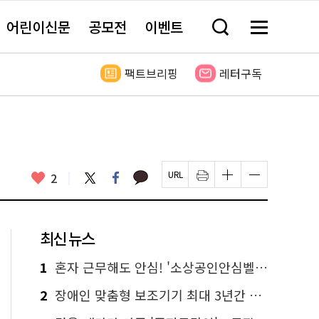
어린이신문
공모전
이벤트
검
메
색
뉴
창
전
열
체
팩트브리핑
레터구독
기
보
기
카
좋
트
페
2
페
인
글
글
카
위
이
아
이
쇄
자
자
오
터
스
요
지
하
크
크
톡
북
U
기
기
기
R
새
크
작
L
창
게
게
최신 뉴스
복
열
변
변
사
림
경
경
하
하
1
혼자 근무해도 안심! '소상공인안심벨' 신청하세요
기
기
2
장애인 맞춤형 보조기기 최대 3년간 무상 대여…삶의 질 높인다