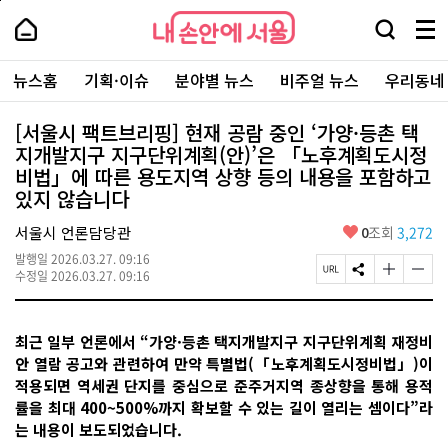
본
페
내
문
이
내
손
검
메
바
지
손
안
색
뉴
로
상
안
주
에
창
전
가
단
에
뉴스홈
기획·이슈
분야별 뉴스
비주얼 뉴스
우리동네
요
서
열
체
기
으
서
서
울
기
보
로
울
비
기
이
-
[서울시 팩트브리핑] 현재 공람 중인 ‘가양·등촌 택
스
동
서
지개발지구 지구단위계획(안)’은 「노후계획도시정
바
울
로
비법」에 따른 용도지역 상향 등의 내용을 포함하고
시
가
대
있지 않습니다
기
표
소
좋
서울시 언론담당관
0
조회
3,272
통
아
발행일
2026.03.27. 09:16
포
요
페
S
글
글
수정일
2026.03.27. 09:16
털
이
N
자
자
지
S
크
크
U
공
기
기
최근 일부 언론에서 “가양·등촌 택지개발지구 지구단위계획 재정비
R
유
크
작
L
하
게
게
안 열람 공고와 관련하여 만약 특별법(「노후계획도시정비법」)이
복
기
변
변
적용되면 역세권 단지를 중심으로 준주거지역 종상향을 통해 용적
사
경
경
률을 최대 400~500%까지 확보할 수 있는 길이 열리는 셈이다”라
하
하
기
기
는 내용이 보도되었습니다.