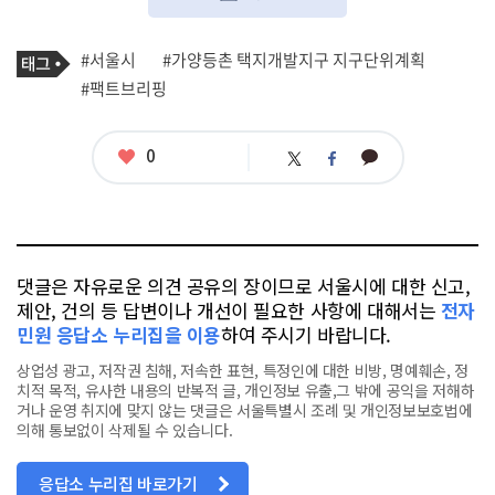
기
태
#서울시
#가양등촌 택지개발지구 지구단위계획
사
그
관
#팩트브리핑
련
태
그
좋
0
카
트
페
아
카
위
이
요
오
터
스
톡
북
댓글은 자유로운 의견 공유의 장이므로 서울시에 대한 신고,
제안, 건의 등 답변이나 개선이 필요한 사항에 대해서는
전자
민원 응답소 누리집을 이용
하여 주시기 바랍니다.
상업성 광고, 저작권 침해, 저속한 표현, 특정인에 대한 비방, 명예훼손, 정
치적 목적, 유사한 내용의 반복적 글, 개인정보 유출,그 밖에 공익을 저해하
거나 운영 취지에 맞지 않는 댓글은 서울특별시 조례 및 개인정보보호법에
의해 통보없이 삭제될 수 있습니다.
응답소 누리집 바로가기