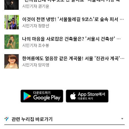
한 편의점의 정체
시민기자 권기윤
이것이 천연 냉방! '서울둘레길 9코스'로 숲속 피서 떠
나볼까
시민기자 정향선
나의 마음을 사로잡은 건축물은? '서울시 건축상' 수
상작 공개!
시민기자 조수봉
한여름에도 얼음장 같은 계곡물! 서울 '진관사 계곡'이
천국이네~
시민기자 양지영
다
A
운
p
로
p
드
S
하
t
기
o
관련 누리집 바로가기
G
r
o
e