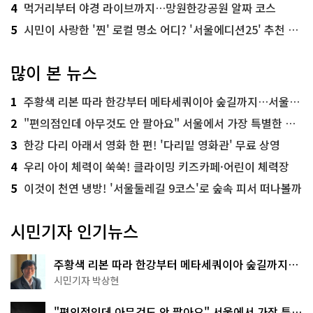
4
먹거리부터 야경 라이브까지…망원한강공원 알짜 코스
5
시민이 사랑한 '찐' 로컬 명소 어디? '서울에디션25' 추천 코스
많이 본 뉴스
1
주황색 리본 따라 한강부터 메타세쿼이아 숲길까지…서울둘레길 15코스
2
"편의점인데 아무것도 안 팔아요" 서울에서 가장 특별한 편의점의 정체
3
한강 다리 아래서 영화 한 편! '다리밑 영화관' 무료 상영
4
우리 아이 체력이 쑥쑥! 클라이밍 키즈카페·어린이 체력장
5
이것이 천연 냉방! '서울둘레길 9코스'로 숲속 피서 떠나볼까
시민기자 인기뉴스
주황색 리본 따라 한강부터 메타세쿼이아 숲길까지…
서울둘레길 15코스
시민기자 박상현
"편의점인데 아무것도 안 팔아요" 서울에서 가장 특별