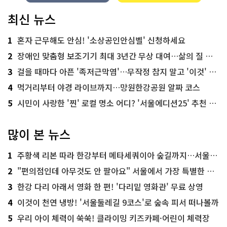
최신 뉴스
1
혼자 근무해도 안심! '소상공인안심벨' 신청하세요
2
장애인 맞춤형 보조기기 최대 3년간 무상 대여…삶의 질 높인다
3
걸을 때마다 아픈 '족저근막염'…무작정 참지 말고 '이것' 해보세요!
4
먹거리부터 야경 라이브까지…망원한강공원 알짜 코스
5
시민이 사랑한 '찐' 로컬 명소 어디? '서울에디션25' 추천 코스
많이 본 뉴스
1
주황색 리본 따라 한강부터 메타세쿼이아 숲길까지…서울둘레길 15코스
2
"편의점인데 아무것도 안 팔아요" 서울에서 가장 특별한 편의점의 정체
3
한강 다리 아래서 영화 한 편! '다리밑 영화관' 무료 상영
4
이것이 천연 냉방! '서울둘레길 9코스'로 숲속 피서 떠나볼까
5
우리 아이 체력이 쑥쑥! 클라이밍 키즈카페·어린이 체력장