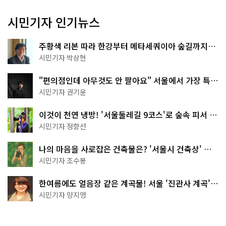
시민기자 인기뉴스
주황색 리본 따라 한강부터 메타세쿼이아 숲길까지…
서울둘레길 15코스
시민기자 박상현
"편의점인데 아무것도 안 팔아요" 서울에서 가장 특별
한 편의점의 정체
시민기자 권기윤
이것이 천연 냉방! '서울둘레길 9코스'로 숲속 피서 떠
나볼까
시민기자 정향선
나의 마음을 사로잡은 건축물은? '서울시 건축상' 수
상작 공개!
시민기자 조수봉
한여름에도 얼음장 같은 계곡물! 서울 '진관사 계곡'이
천국이네~
시민기자 양지영