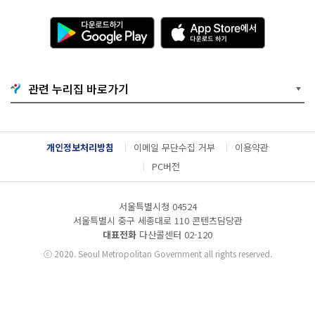
다
A
운
p
로
p
드
S
하
t
기
o
관련 누리집 바로가기
G
r
o
e
o
에
g
서
l
다
개인정보처리방침
이메일 무단수집 거부
이용약관
e
운
P
로
PC버전
l
드
a
하
y
기
서울특별시청 04524
서울특별시 중구 세종대로 110 콘텐츠담당관
대표전화
다산콜센터
02-120
ⓒ
2020. Seoul Metropolitan Government all rights reserved.