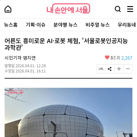
본
페
내
문
이
내
손
검
메
바
지
손
안
색
뉴
로
상
안
주
에
창
전
가
단
에
뉴스홈
기획·이슈
분야별 뉴스
비주얼 뉴스
우리동네
요
서
열
체
기
으
서
서
울
기
보
로
울
비
기
이
-
어른도 흥미로운 AI·로봇 체험, '서울로봇인공지능
스
동
서
과학관'
바
울
로
시
가
좋
시민기자 염지연
3
조회
2,267
대
기
아
표
발행일
2026.04.01. 12:28
요
소
페
S
글
글
수정일
2026.04.01. 16:11
통
이
N
자
자
포
지
S
크
크
털
U
공
기
기
R
유
크
작
L
하
게
게
복
기
변
변
사
경
경
하
하
기
기