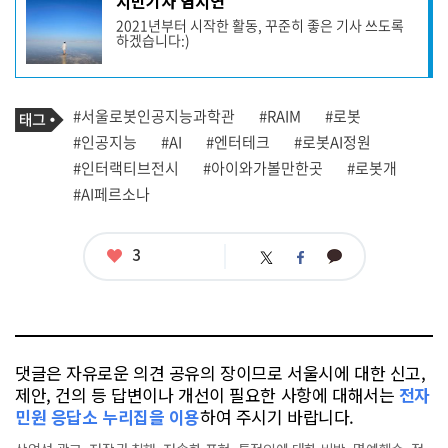
시민기자 염지연
사
2021년부터 시작한 활동, 꾸준히 좋은 기사 쓰도록
작
하겠습니다:)
성
자
프
로
기
필
태
#서울로봇인공지능과학관
#RAIM
#로봇
사
그
관
#인공지능
#AI
#엔터테크
#로봇AI정원
련
#인터랙티브전시
#아이와가볼만한곳
#로봇개
태
그
#AI페르소나
좋
3
카
트
페
아
카
위
이
요
오
터
스
톡
북
댓글은 자유로운 의견 공유의 장이므로 서울시에 대한 신고,
제안, 건의 등 답변이나 개선이 필요한 사항에 대해서는
전자
민원 응답소 누리집을 이용
하여 주시기 바랍니다.