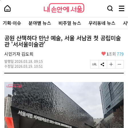
본
페
내
문
이
내
손
검
메
바
지
손
안
색
뉴
로
상
안
주
에
창
전
가
단
에
기획·이슈
분야별 뉴스
비주얼 뉴스
우리동네 뉴스
시
요
서
열
체
기
으
서
서
울
기
보
로
울
비
기
이
-
공원 산책하다 만난 예술, 서울 서남권 첫 공립미술
스
동
서
관 '서서울미술관'
바
울
로
시
가
좋
시민기자 김도희
1
조회
779
대
기
아
표
발행일
2026.03.18. 09:15
요
소
페
S
글
글
수정일
2026.03.19. 10:51
통
이
N
자
자
포
지
S
크
크
털
U
공
기
기
R
유
크
작
L
하
게
게
복
기
변
변
사
경
경
하
하
기
기