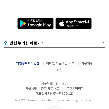
다
A
운
p
로
p
드
S
하
t
기
o
관련 누리집 바로가기
G
r
o
e
o
에
g
서
l
다
개인정보처리방침
이메일 무단수집 거부
이용약관
e
운
P
로
PC버전
l
드
a
하
y
기
서울특별시청 04524
서울특별시 중구 세종대로 110 콘텐츠담당관
대표전화
다산콜센터
02-120
ⓒ
2020. Seoul Metropolitan Government all rights reserved.