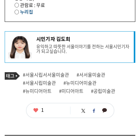
○ 관람료 : 무료
○
누리집
기
시민기자 김도희
사
유익하고 따뜻한 서울이야기를 전하는 서울시민기자
작
가 되고싶습니다.
성
자
프
로
기
필
태
#서울시립서서울미술관
#서서울미술관
사
그
관
#서울시립미술관
#뉴미디어미술관
련
#뉴미디어아트
#미디어아트
#공립미술관
태
그
좋
1
카
트
페
아
카
위
이
요
오
터
스
톡
북