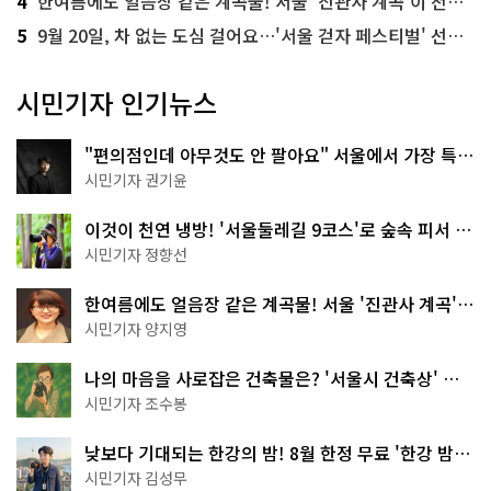
4
한여름에도 얼음장 같은 계곡물! 서울 '진관사 계곡'이 천국이네~
5
9월 20일, 차 없는 도심 걸어요…'서울 걷자 페스티벌' 선착순 5천명
시민기자 인기뉴스
"편의점인데 아무것도 안 팔아요" 서울에서 가장 특별
한 편의점의 정체
시민기자 권기윤
이것이 천연 냉방! '서울둘레길 9코스'로 숲속 피서 떠
나볼까
시민기자 정향선
한여름에도 얼음장 같은 계곡물! 서울 '진관사 계곡'이
천국이네~
시민기자 양지영
나의 마음을 사로잡은 건축물은? '서울시 건축상' 수
상작 공개!
시민기자 조수봉
낮보다 기대되는 한강의 밤! 8월 한정 무료 '한강 밤
핑' 예약은?
시민기자 김성무