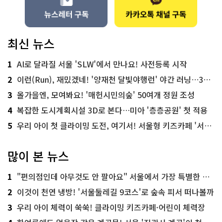
최신 뉴스
1
AI로 달라질 서울 'SLW'에서 만나요! 사전등록 시작
2
이런(Run), 재밌겠네! '양재천 달빛야행런' 야간 러닝…300명 모집
3
올가을엔, 모여봐요! '매헌시민의숲' 50여개 정원 조성
4
복잡한 도시계획시설 3D로 본다…미아 '층층공원' 첫 적용
5
우리 아이 첫 클라이밍 도전, 여기서! 서울형 키즈카페 '서울가족플라자점'
많이 본 뉴스
1
"편의점인데 아무것도 안 팔아요" 서울에서 가장 특별한 편의점의 정체
2
이것이 천연 냉방! '서울둘레길 9코스'로 숲속 피서 떠나볼까
3
우리 아이 체력이 쑥쑥! 클라이밍 키즈카페·어린이 체력장