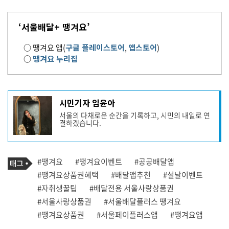
‘서울배달+ 땡겨요’
○ 땡겨요 앱(
구글 플레이스토어
,
앱스토어
)
○
땡겨요 누리집
기
시민기자 임윤아
사
서울의 다채로운 순간을 기록하고, 시민의 내일로 연
작
결하겠습니다.
성
자
프
로
기
필
태
#땡겨요
#땡겨요이벤트
#공공배달앱
사
그
관
#땡겨요상품권혜택
#배달앱추천
#설날이벤트
련
#자취생꿀팁
#배달전용 서울사랑상품권
태
그
#서울사랑상품권
#서울배달플러스 땡겨요
#땡겨요상품권
#서울페이플러스앱
#땡겨요앱