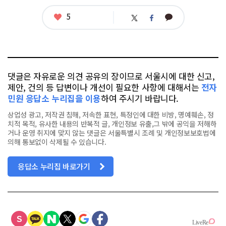
좋
5
카
트
페
아
카
위
이
요
오
터
스
톡
북
댓글은 자유로운 의견 공유의 장이므로 서울시에 대한 신고,
제안, 건의 등 답변이나 개선이 필요한 사항에 대해서는
전자
민원 응답소 누리집을 이용
하여 주시기 바랍니다.
상업성 광고, 저작권 침해, 저속한 표현, 특정인에 대한 비방, 명예훼손, 정
치적 목적, 유사한 내용의 반복적 글, 개인정보 유출,그 밖에 공익을 저해하
거나 운영 취지에 맞지 않는 댓글은 서울특별시 조례 및 개인정보보호법에
의해 통보없이 삭제될 수 있습니다.
응답소 누리집 바로가기