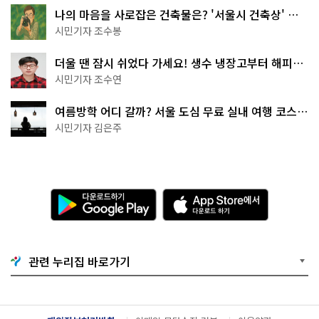
나의 마음을 사로잡은 건축물은? '서울시 건축상' 수
상작 공개!
시민기자 조수봉
더울 땐 잠시 쉬었다 가세요! 생수 냉장고부터 해피소
·무더위쉼터까지
시민기자 조수연
여름방학 어디 갈까? 서울 도심 무료 실내 여행 코스
추천
시민기자 김은주
다
A
운
p
로
p
드
S
하
t
기
o
관련 누리집 바로가기
G
r
o
e
o
에
g
서
l
다