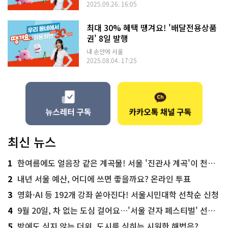
2025.09.26. 16:05
최대 30% 혜택 땡겨요! '배달전용상품
권' 8일 발행
내 손안에 서울
2025.08.04. 17:25
최신 뉴스
1
한여름에도 얼음장 같은 계곡물! 서울 '진관사 계곡'이 천국이네~
2
내년 서울 예산, 어디에 쓰면 좋을까요? 온라인 투표
3
영화·AI 등 192개 강좌 쏟아진다! 서울시민대학 선착순 신청
4
9월 20일, 차 없는 도심 걸어요…'서울 걷자 페스티벌' 선착순 5천명
5
밤에도 식지 않는 더위, 도시를 식히는 시원한 해법은?