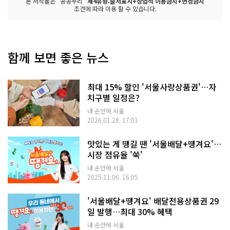
본 저작물은 "공공누리"
제4유형:출처표시+상업적 이용금지+변경금지
조건에 따라 이용 할 수 있습니다.
함께 보면 좋은 뉴스
최대 15% 할인 '서울사랑상품권'…자
치구별 일정은?
내 손안에 서울
2026.01.28. 17:01
맛있는 게 땡길 땐 '서울배달+땡겨요'…
시장 점유율 '쑥'
내 손안에 서울
2025.11.06. 16:05
'서울배달+땡겨요' 배달전용상품권 29
일 발행…최대 30% 혜택
내 손안에 서울