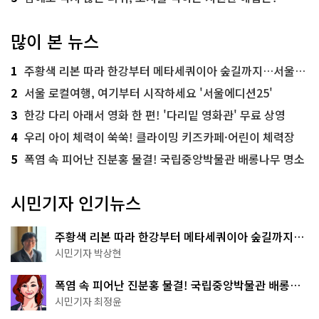
많이 본 뉴스
1
주황색 리본 따라 한강부터 메타세쿼이아 숲길까지…서울둘레길 15코스
2
서울 로컬여행, 여기부터 시작하세요 '서울에디션25'
3
한강 다리 아래서 영화 한 편! '다리밑 영화관' 무료 상영
4
우리 아이 체력이 쑥쑥! 클라이밍 키즈카페·어린이 체력장
5
폭염 속 피어난 진분홍 물결! 국립중앙박물관 배롱나무 명소
시민기자 인기뉴스
주황색 리본 따라 한강부터 메타세쿼이아 숲길까지…
서울둘레길 15코스
시민기자 박상현
폭염 속 피어난 진분홍 물결! 국립중앙박물관 배롱나
무 명소
시민기자 최정윤