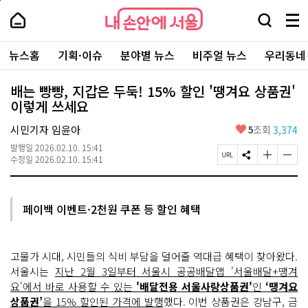
본
페
내
문
이
내
손
검
메
바
지
손
안
색
뉴
로
상
안
주
에
창
전
가
단
에
뉴스홈
기획·이슈
분야별 뉴스
비주얼 뉴스
우리동네
요
서
열
체
기
으
서
서
울
기
보
로
울
비
기
이
-
배는 빵빵, 지갑은 두둑! 15% 할인 '땡겨요 상품권'
스
동
서
이렇게 쓰세요
바
울
로
시
가
좋
시민기자 임윤아
5
조회
3,374
대
기
아
표
발행일
2026.02.10. 15:41
요
소
페
S
글
글
수정일
2026.02.10. 15:41
통
이
N
자
자
포
지
S
크
크
털
U
공
기
기
R
유
크
작
페이백 이벤트·2천원 쿠폰 등 할인 혜택
L
하
게
게
복
기
변
변
사
경
경
하
하
고물가 시대, 시민들의 식비 부담을 덜어줄 역대급 혜택이 찾아왔다.
기
기
서울시는
지난 2월 3일부터 서울시 공공배달앱 '서울배달+땡겨
요'에서 바로 사용할 수 있는
'배달전용 서울사랑상품권'
인
‘땡겨요
상품권’
을 15% 할인된 가격에 발행
했다. 이번 상품권은 강남구, 금