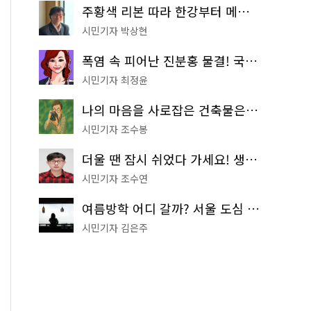
주황색 리본 따라 한강부터 메타세쿼이아 숲길까지…서울둘레길 15코스
시민기자 박상현
폭염 속 피어난 진분홍 물결! 국립중앙박물관 배롱나무 명소
시민기자 최정윤
나의 마음을 사로잡은 건축물은? '서울시 건축상' 수상작 공개!
시민기자 조수봉
더울 땐 잠시 쉬었다 가세요! 생수 냉장고부터 해피소·무더위쉼터까지
시민기자 조수연
여름방학 어디 갈까? 서울 도심 무료 실내 여행 코스 추천
시민기자 김은주