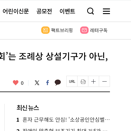
어린이신문
공모전
이벤트
검
메
색
뉴
창
전
열
체
팩트브리핑
레터구독
기
보
기
회’는 조례상 상설기구가 아닌,
카
좋
트
페
0
페
인
글
글
카
위
이
아
이
쇄
자
자
오
터
스
요
지
하
크
크
톡
북
U
기
기
기
R
새
크
작
L
창
게
게
최신 뉴스
복
열
변
변
사
림
경
경
하
하
1
혼자 근무해도 안심! '소상공인안심벨' 신청하세요
기
기
2
장애인 맞춤형 보조기기 최대 3년간 무상 대여…삶의 질 높인다