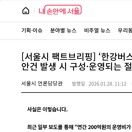
본
페
문
이
뉴
바
지
스
로
상
룸
가
단
뉴
기
으
스
로
기획·이슈
분야별 뉴스
비주얼 뉴스
우리동
주
이
요
동
서
비
스
[서울시 팩트브리핑] ‘한강버
바
로
안건 발생 시 구성·운영되는 
가
기
서울시 언론담당관
발행일
2026.01.28. 11:12
사실은 이렇습니다.
최근 일부 보도를 통해 “연간 200억원의 운영비가