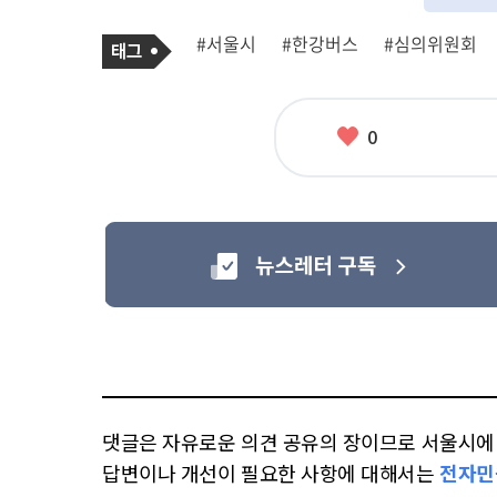
기
태
#서울시
#한강버스
#심의위원회
사
그
관
련
태
그
좋
0
아
요
댓글은 자유로운 의견 공유의 장이므로 서울시에 대
답변이나 개선이 필요한 사항에 대해서는
전자민