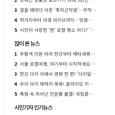
3
걸을 때마다 아픈 '족저근막염'…무작정 참지 말고 '이것' 해보세요!
4
먹거리부터 야경 라이브까지…망원한강공원 알짜 코스
5
시민이 사랑한 '찐' 로컬 명소 어디? '서울에디션25' 추천 코스
많이 본 뉴스
1
주황색 리본 따라 한강부터 메타세쿼이아 숲길까지…서울둘레길 15코스
2
서울 로컬여행, 여기부터 시작하세요 '서울에디션25'
3
한강 다리 아래서 영화 한 편! '다리밑 영화관' 무료 상영
4
우리 아이 체력이 쑥쑥! 클라이밍 키즈카페·어린이 체력장
5
폭염 속 피어난 진분홍 물결! 국립중앙박물관 배롱나무 명소
시민기자 인기뉴스