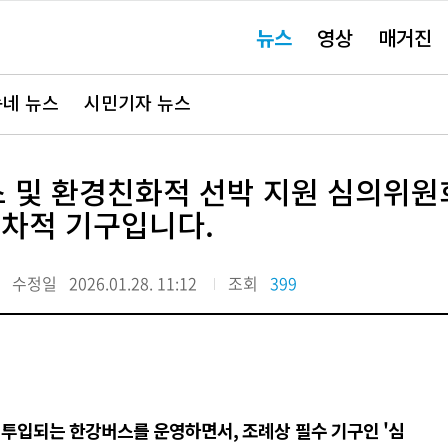
주
뉴스
영상
매거진
요
서
비
스
바
네 뉴스
시민기자 뉴스
로
가
기"
스 및 환경친화적 선박 지원 심의위원
절차적 기구입니다.
수정일
2026.01.28. 11:12
조회
399
 투입되는 한강버스를 운영하면서, 조례상 필수 기구인 '심