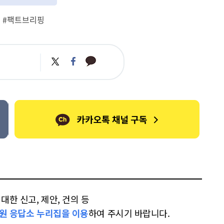
#팩트브리핑
카
트
페
카
위
이
오
터
스
톡
북
한 신고, 제안, 건의 등
원 응답소 누리집을 이용
하여 주시기 바랍니다.