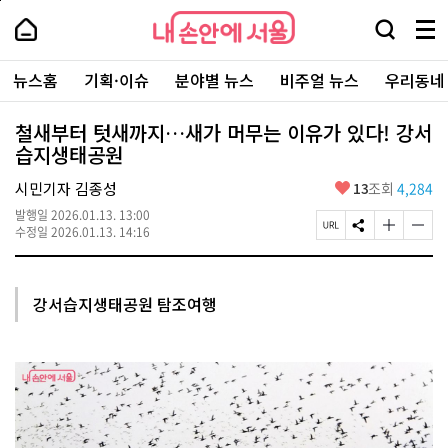
본
페
내
문
이
내
손
검
메
바
지
손
안
색
뉴
로
상
안
주
에
창
전
가
단
에
뉴스홈
기획·이슈
분야별 뉴스
비주얼 뉴스
우리동네
요
서
열
체
기
으
서
서
울
기
보
로
울
비
기
이
-
철새부터 텃새까지…새가 머무는 이유가 있다! 강서
스
동
서
습지생태공원
바
울
로
시
가
좋
시민기자 김종성
13
조회
4,284
대
기
아
표
발행일
2026.01.13. 13:00
요
소
페
S
글
글
수정일
2026.01.13. 14:16
통
이
N
자
자
포
지
S
크
크
털
U
공
기
기
R
유
크
작
강서습지생태공원 탐조여행
L
하
게
게
복
기
변
변
사
경
경
하
하
기
기