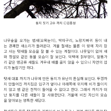
둥지 짓기 고수 까치 ⓒ김종성
나무숲을 오가는 뱁새(오목눈이), 딱따구리, 노랑지빠귀 등이 내
는 경쾌한 새소리가 들려온다. 겨울 철새는 물론 이 땅에 자리 잡
고 사는 텃새들 모습을 잘 볼 수 있는 계절이다. 나뭇잎이 없어 새
와 청설모 같은 동물 모습이 잘 보인다. 덕택에 칡부엉이, 말똥가
리 같은 맹금류 새들도 겨우내 배를 곯지 않을 수 있으니 자연의 섭
리가 놀랍기만 하다.
텃새 대표 까치가 나무에 만든 둥지가 유난히 튼실해 보인다. 뚜껑까
지 만들어진 까치집은 입구가 옆이나 아래쪽에 위치해 비가 들이치
지 않고 뱀 같은 천적이 들어올 수 없다고 한다. 그래서 까치가 떠
난 둥지를 다른 새들이 잘 사용한단다. ​거울에 비친 자신의 모습
을 알아보는 영특한 새답다.