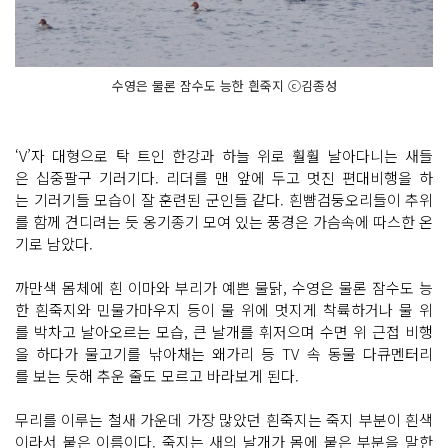
수영은 물론 잠수도 능한 흰죽지 ⓒ김종성
‘V’자 대형으로 탁 트인 한강과 하늘 위로 훨훨 날아다니는 새들
은 십중팔구 기러기다. 리더를 맨 앞에 두고 멋진 편대비행을 하
는 기러기들 모습이 잘 훈련된 군인들 같다. 흰뺨검둥오리들이 추위
를 함께 견디려는 듯 옹기종기 모여 있는 풍경은 가슴속에 따스한 온
기로 남았다.
까만색 몸체에 흰 이마와 부리가 예쁜 물닭, 수영은 물론 잠수도 능
한 흰죽지와 민물가마우지 등이 물 위에 멋지게 착륙하거나 물 위
를 박차고 날아오르는 모습, 큰 날개를 휘저으며 수면 위 근접 비행
을 하다가 물고기를 낚아채는 왜가리 등 TV 속 동물 다큐멘터리
를 보는 듯해 추운 줄도 모르고 바라보게 된다.
무리를 이루는 철새 가운데 가장 많았던 흰죽지는 죽지 부분이 흰색
이라서 붙은 이름이다. 죽지는 새의 날개가 몸에 붙은 부분을 말한