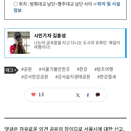
○ 위치 : 방화대교 남단~행주대교 남단 사이
☞위치 및 시설
정보
기
시민기자 김종성
사
나는야 금속말을 타고 다니는 도시의 유목민. 매일이
작
여행이다!
성
자
프
로
기
필
태
#공원
#서울가볼만한곳
#한강
#탐조여행
사
그
관
#강서한강공원
#강서습지생태공원
#한강철새
련
태
그
좋
13
카
트
페
아
카
위
이
요
오
터
스
톡
북
댓글은 자유로운 의견 공유의 장이므로 서울시에 대한 신고,