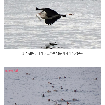
강물 위를 날다가 물고기를 낚은 왜가리 ⓒ김종성