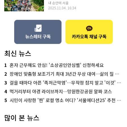
내 손안에 서울
2025.11.04. 16:34
최신 뉴스
1
혼자 근무해도 안심! '소상공인안심벨' 신청하세요
2
장애인 맞춤형 보조기기 최대 3년간 무상 대여…삶의 질 높인다
3
걸을 때마다 아픈 '족저근막염'…무작정 참지 말고 '이것' 해보세요!
4
먹거리부터 야경 라이브까지…망원한강공원 알짜 코스
5
시민이 사랑한 '찐' 로컬 명소 어디? '서울에디션25' 추천 코스
많이 본 뉴스