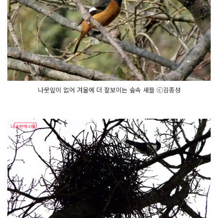
나뭇잎이 없어 겨울에 더 잘보이는 숲속 새들 ⓒ김종성