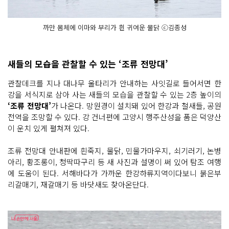
까만 몸체에 이마와 부리가 흰 귀여운 물닭 ⓒ김종성
새들의 모습을 관찰할 수 있는 ‘조류 전망대’
관찰데크를 지나 대나무 울타리가 안내하는 사잇길로 들어서면 한
강을 서식지로 삼아 사는 새들의 모습을 관찰할 수 있는 2층 높이의
‘조류 전망대’
가 나온다. 망원경이 설치돼 있어 한강과 철새들, 공원
전역을 조망할 수 있다. 강 건너편에 고양시 행주산성을 품은 덕양산
이 운치 있게 펼쳐져 있다.
조류 전망대 안내판에 흰죽지, 물닭, 민물가마우지, 쇠기러기, 논병
아리, 황조롱이, 청딱따구리 등​ 새 사진과 설명이 써 있어 탐조 여행
에 도움이 된다. 서해바다가 가까운 한강하류지역이다보니 붉은부
리갈매기, 재갈매기 등 바닷새도 찾아온단다.