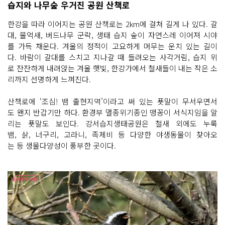
습지와 나무숲 우거진 공원 산책로
한강을 따라 이어지는 공원 산책로는 2km에 걸쳐 길게 나 있다. 갈
대, 물억새, 버드나무 군락, 생태 습지 숲이 자연스레 이어져 시야
를 가득 채운다. 겨울의 정적이 고요하게 머무는 운치 있는 길이
다. 바람이 갈대를 스치고 지나갈 때 들려오는 사각거림, 습지 위
로 잔잔하게 내려앉는 겨울 햇빛, 한강가에서 철새들이 내는 작은 소
리까지 선명하게 느껴진다.
산책로에 ‘조심! 뱀 출현지역’이라고 써 있는 푯말이 무서우면서
도 왠지 반갑기만 하다. 환경부 멸종위기종인 맹꽁이 서식지임을 알
리는 푯말도 보인다. 강서습지생태공원은 철새 외에도 누룩
뱀, 삵, 너구리, 고라니, 족제비 등 다양한 야생동물이 찾아오
는 등 생물다양성이 풍부한 곳이다.